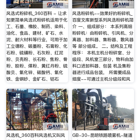
风选式粉碎机_360百科 - 让求
风选粉碎机--效果好的粉碎机_
知更简单风选式粉碎机适用于化
百度文库新型系列风选粉碎机简
工、石墨、橡胶、制药、染料、
介 一、组成部分： 本系列高细
油化、食品、建材、矿石、水
粉碎机：由粉碎机、引风机、分
泥、耐火材料等行业，可用于加
离器、卸料器、集粉器、散风器
工立德粉、碳墨粉、石膏粉、化
等 部分组成。 二。结构及工程
石粉、硫磺粉、石灰粉、红泥
程序： 本机主机分粉碎室、分
粉、贝壳粉、长石粉、焦粉、骨
级段、风机室三部分，物料由加
粉、胶粉、煤粉、黄红丹粉、硫
料口进卸料器、包装 机及集粉
酸贝、氧化锌、碳酸钙、氧化
器进行成品包装， 所需要成品
铁、金钢砂、金矿石、铝石
细度--可通过主机分级段和风
风选机_360百科风选机又叫风
GB-30-昆明铁路喷雾机-隧道