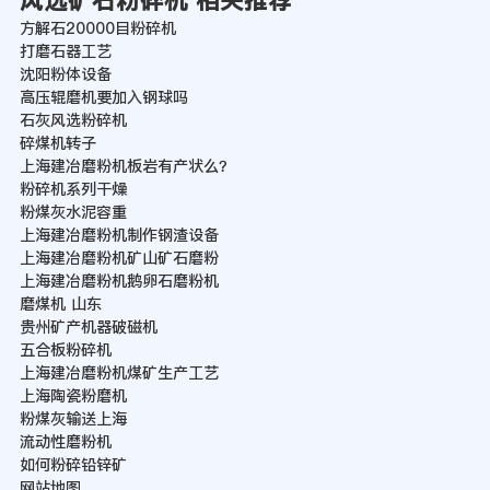
风选矿石粉碎机 相关推荐
方解石20000目粉碎机
打磨石器工艺
沈阳粉体设备
高压辊磨机要加入钢球吗
石灰风选粉碎机
碎煤机转子
上海建冶磨粉机板岩有产状么？
粉碎机系列干燥
粉煤灰水泥容重
上海建冶磨粉机制作钢渣设备
上海建冶磨粉机矿山矿石磨粉
上海建冶磨粉机鹅卵石磨粉机
磨煤机 山东
贵州矿产机器破磁机
五合板粉碎机
上海建冶磨粉机煤矿生产工艺
上海陶瓷粉磨机
粉煤灰输送上海
流动性磨粉机
如何粉碎铅锌矿
网站地图