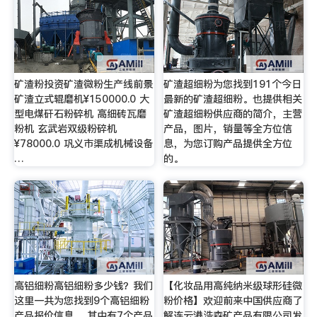
矿渣粉投资矿渣微粉生产线前景
矿渣超细粉为您找到191个今日
矿渣立式辊磨机¥150000.0 大
最新的矿渣超细粉。也提供相关
型电煤矸石粉碎机 高细砖瓦磨
矿渣超细粉供应商的简介，主营
粉机 玄武岩双级粉碎机
产品，图片，销量等全方位信
¥78000.0 巩义市渠成机械设备
息，为您订购产品提供全方位
…
的。
高铝细粉高铝细粉多少钱？我们
【化妆品用高纯纳米级球形硅微
这里一共为您找到9个高铝细粉
粉价格】欢迎前来中国供应商了
产品报价信息 ，其中有7个产品
解连云港浩森矿产品有限公司发