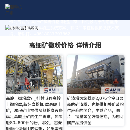
作为专业的 高细矿微粉价格 制造厂家，我们致力于为您量身
定制高价值的粉体加工系统方案。获取厂家直销报价及技术支
持，请拨打：+8618037793862
高细矿微粉价格 详情介绍
高岭土微粉磨？_桂林鸿程高岭
矿渣粉为您找到2,075个今日最
土微粉磨,超细磨粉机 磨高岭土
新的矿渣粉。也提供相关矿渣粉
矿，鸿程矿山提供多款粉磨设备
供应商的简介，主营产品，图
满足高岭土矿的生产需求，如果
片，销量等全方位信息，为您订
磨80-600目的粉，那么，雷蒙
购产品提供全
磨粉机设备比较理想；如果需要