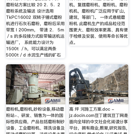
磨粉站方案比较 20 2．5．2
机，复摆磨粉机，磨粉机，磨粉
磨粉系统及输送 设计选用
机机，磨粉机广泛应用于矿山，
TkPC16002 双转子锤式磨粉
建筑，等部门。 一体式悬辊磨
机进行石灰石磨粉，磨粉后采用
粉机 此磨机生产的成品粒径范
带宽 l 200mm， 带速 2． 5m
围更大、磨粉效率更高、具有便
／s 的多段接力式胶带输送机运
于检修及安装、使用寿命长等优
输进厂， 系统能力设计为
点。
1500t ／h，可以满足两条
5000t／d 水泥生产线的矿石
磨粉机,磨粉机,砂粉设备,移动磨
高 坪 河施工方案.doc -
粉站-、研发、销售为一体的国
jz.docin.com豆丁建筑豆丁网是
际性供应商，产品包括磨粉制砂
面向全球的中文社会化阅读分享
设备、工业磨粉机、筛洗设备及
平台，拥有商业,教育,研究报告,