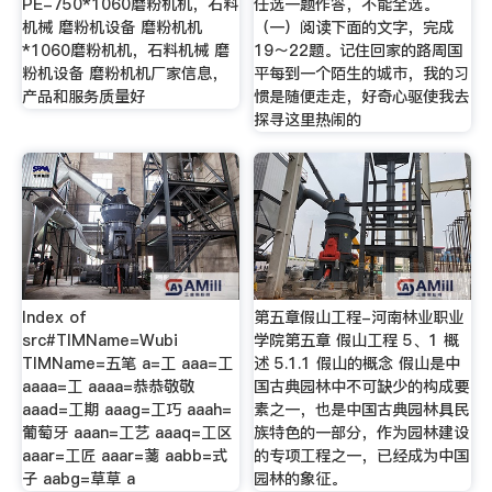
PE-750*1060磨粉机机，石料
任选一题作答，不能全选。
机械 磨粉机设备 磨粉机机
（一）阅读下面的文字，完成
*1060磨粉机机，石料机械 磨
19～22题。记住回家的路周国
粉机设备 磨粉机机厂家信息，
平每到一个陌生的城市，我的习
产品和服务质量好
惯是随便走走，好奇心驱使我去
探寻这里热闹的
Index of
第五章假山工程-河南林业职业
src#TIMName=Wubi
学院第五章 假山工程 5、1 概
TIMName=五笔 a=工 aaa=工
述 5.1.1 假山的概念 假山是中
aaaa=工 aaaa=恭恭敬敬
国古典园林中不可缺少的构成要
aaad=工期 aaag=工巧 aaah=
素之一，也是中国古典园林具民
葡萄牙 aaan=工艺 aaaq=工区
族特色的一部分，作为园林建设
aaar=工匠 aaar=菚 aabb=式
的专项工程之一，已经成为中国
子 aabg=草草 a
园林的象征。