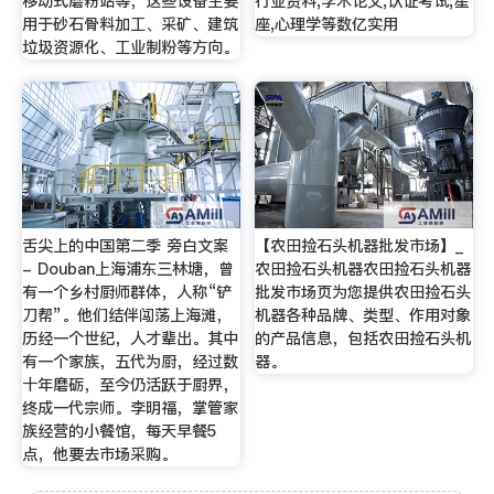
移动式磨粉站等，这些设备主要
行业资料,学术论文,认证考试,星
用于砂石骨料加工、采矿、建筑
座,心理学等数亿实用
垃圾资源化、工业制粉等方向。
舌尖上的中国第二季 旁白文案
【农田捡石头机器批发市场】_
- Douban上海浦东三林塘，曾
农田捡石头机器农田捡石头机器
有一个乡村厨师群体，人称“铲
批发市场页为您提供农田捡石头
刀帮”。他们结伴闯荡上海滩，
机器各种品牌、类型、作用对象
历经一个世纪，人才辈出。其中
的产品信息，包括农田捡石头机
有一个家族，五代为厨，经过数
器。
十年磨砺，至今仍活跃于厨界，
终成一代宗师。李明福，掌管家
族经营的小餐馆，每天早餐5
点，他要去市场采购。