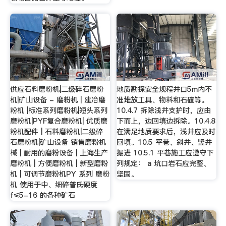
供应石料磨粉机|二级碎石磨粉
地质勘探安全规程井口5m内不
机|矿山设备 - 磨粉机 | 建冶磨
准堆放工具、物料和石碴等。
粉机 |标准系列磨粉机|短头系列
10.4.7 拆除浅井支护时，应由
磨粉机|PYF复合磨粉机| 优质磨
下而上，边回填边拆除。10.4.8
粉机配件 | 石料磨粉机|二级碎
在满足地质要求后，浅井应及时
石磨粉机|矿山设备 销售磨粉机
回填。10.5 平巷、斜井、竖井
械 | 耐用的磨粉设备 | 上海生产
掘进 10.5.1 平巷施工应遵守下
磨粉机 | 方便磨粉机 | 新型磨粉
列规定： a 坑口岩石应完整、
机 | 可调节磨粉机PY 系列 磨粉
坚固。
机 使用于中、细碎普氏硬度
f≤5-16 的各种矿石