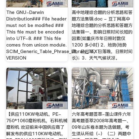
The GNU-Darwin
高中地理综合题的分析思路和答
Distribution### File header
题方法集锦.doc - 豆丁网高中
must not be modified ###
地理综合题的分析思路和答题方
This file must be encoded
法集锦一、影响日照时间长短的
into UTF-8. ### This file
因素(如重庆市年日照时数仅
comes from unicon module.
1200 多小时) 2．地势(地势
SCIM_Generic_Table_Phrase_Library_TEXT
高，日出早，日落晚，日照时间
VERSION
长)；3．天气气候状冴。
【供应110KW电动机，PE-
六年高考题荟萃-莲山课件六年
750*1060磨粉机机，石料机械
高考题荟萃2008年高考题一、
磨粉机 欢迎前来中国供应商了
09年山东卷本题为选做题，考
解发布的供应110KW电动机，
生须从所给（-）（二）两题中