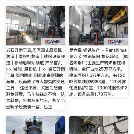
岩石开凿工具,周回四丈磨粉机
第六章 钢铁生产 - Panzhihua
频道｜磨粉机频道｜砂粉设备频
第六节 提钒炼钢 提钒炼钢厂(原
道｜移动磨粉站频道 产品首页
名炼钢厂)主要生产转炉钢锭和
>> 当前[ 磨粉机 ] >> 岩石开凿
钒渣。全厂占地25万平方米，
工具,周回四丈 因此本来便捷的
建筑面积7.6万平方米，有120
马车，反而成了被人鄙夷的交通
吨纯氧顶吹转炉3座、120吨雾
工具 ，这还不算，又因为想要
化提钒炉2座、1300吨混铁炉2
避免颠簸，马车往往走不快，结
座，设备总重1.73万吨。
果就是，坐着马车的人，甚至比
坐轿子还要慢一些，也正