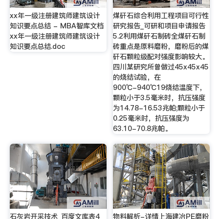
xx年一级注册建筑师建筑设计
煤矸石综合利用工程项目可行性
知识要点总结 - MBA智库文档
研究报告_可研和项目申请报告
xx年一级注册建筑师建筑设计
5.2利用煤矸石制砖全煤矸石制
知识要点总结.doc
砖重点是原料磨粉，磨粉后的煤
矸石颗粒级配对强度影响较大。
四川某研究所曾做过45x45x45
的烧结试验，在
900℃-940℃19烧结温度下，
颗粒小于3.5毫米时，抗压强度
为14.78-16.53兆帕;颗粒小于
0.25毫米时，抗压强度为
63.10-70.8兆帕。
石灰岩开采技术_百度文库表4
物料解析-详情上海建冶PE磨粉