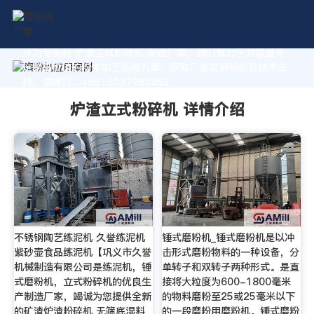
作为专业的 炉渣立式粉碎机 制造厂家，我们致力于为您量身
定制高价值的粉体加工系统方案。获取厂家直销报价及技术支
持，请拨打：+8618037793862
炉渣立式粉碎机 详情介绍
不锈钢陶艺练泥机 久誉练泥机
锤式磨粉机_锤式磨粉机是以冲
紫砂壶食品练泥机【巩义市久誉
击形式磨粉物料的一种设备，分
机械制造有限公司是练泥机，锤
单转子和双转子两种形式。是直
式磨粉机，立式粉碎机的优良生
接将大粒度为600-1800毫米
产制造厂家，竭诚为您提供全新
的物料磨粉至25或25毫米以下
的矿渣炉渣粉碎机 无筛底湿料
的一段磨粉用磨粉机。锤式磨粉