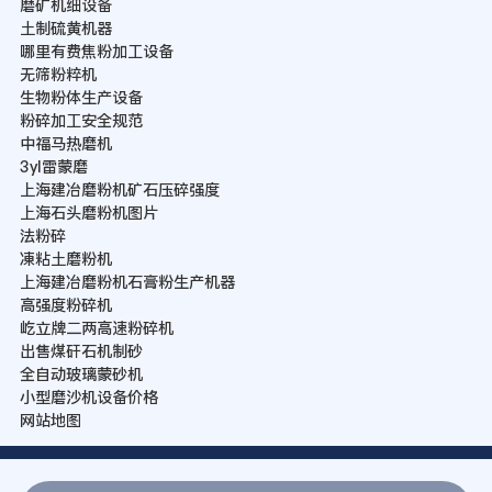
磨矿机细设备
土制硫黄机器
哪里有费焦粉加工设备
无筛粉粹机
生物粉体生产设备
粉碎加工安全规范
中福马热磨机
3yl雷蒙磨
上海建冶磨粉机矿石压碎强度
上海石头磨粉机图片
法粉碎
凍粘土磨粉机
上海建冶磨粉机石膏粉生产机器
高强度粉碎机
屹立牌二两高速粉碎机
出售煤矸石机制砂
全自动玻璃蒙砂机
小型磨沙机设备价格
网站地图