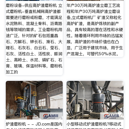
磨粉设备-供应高炉渣磨粉机 立
年产30万吨高炉渣立磨工艺流
式磨粉机-垂直机械网高炉渣都
程和年产30万吨高炉渣立磨设
需要进行磨粉或粉磨，才能满足
备,立式磨粉机厂 矿渣又称粒化
水泥熟料、混凝土骨料、沥青路
高炉矿渣，是高炉炼铁的副产
钱等领域的需求。工业磨粉机用
品，具有较高的潜在活性和水硬
途广泛，针对的矿石包括重晶
性。随着循环利用市场的迅猛发
石、方解石、钾长石、滑石、大
展，高炉渣的市场价值也在凸
理石、石灰石、白云石、莹石、
显，广泛用于建筑市场，用于生
石灰、活性白土、活性炭、膨润
产混凝土，可替代50%水泥。
土、高岭土、水泥、磷矿石、石
膏、玻璃、保温材料等，磨粉机
加工的
炉渣磨粉机 - - JD.com是国内
小型移动式炉渣磨粉机?移动式