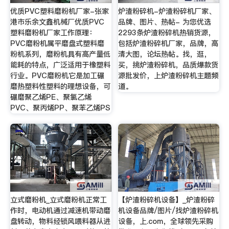
优质PVC塑料磨粉机厂家-张家
炉渣粉碎机-炉渣粉碎机厂家、
港市乐余文鑫机械厂优质PVC
品牌、图片、热帖- 为您优选
塑料磨粉机厂家工作原理：
2293条炉渣粉碎机热销货源，
PVC磨粉机属平磨盘式塑料磨
包括炉渣粉碎机厂家，品牌，高
粉机系列，磨粉机具有高产量低
清大图，论坛热帖。找，逛，
能耗的特点，广泛适用于橡塑料
买，挑炉渣粉碎机，品质爆款货
行业。PVC磨粉机它是加工碾
源批发价，上炉渣粉碎机主题频
磨热塑料性塑料的理想设备，可
道。
碾磨聚乙烯PE、聚氯乙烯
PVC、聚丙烯PP、聚苯乙烯PS
立式磨粉机_立式磨粉机正常工
【炉渣粉碎机设备】_炉渣粉碎
作时，电动机通过减速机带动磨
机设备品牌/图片/找炉渣粉碎机
盘转动，物料经锁风喂料器从进
设备，上.com，全球领先采购