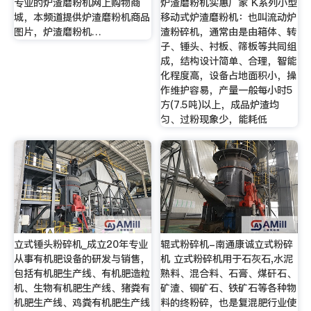
专业的炉渣磨粉机网上购物商
炉渣磨粉机实惠厂家 K系列小型
城，本频道提供炉渣磨粉机商品
移动式炉渣磨粉机：也叫流动炉
图片，炉渣磨粉机…
渣粉碎机，通常由是由箱体、转
子、锤头、衬板、筛板等共同组
成，结构设计简单、合理，智能
化程度高，设备占地面积小，操
作维护容易，产量一般每小时5
方(7.5吨)以上，成品炉渣均
匀、过粉现象少，能耗低
立式锤头粉碎机_成立20年专业
辊式粉碎机-南通康诚立式粉碎
从事有机肥设备的研发与销售，
机 立式粉碎机用于石灰石,水泥
包括有机肥生产线、有机肥造粒
熟料、混合料、石膏、煤矸石、
机、生物有机肥生产线、猪粪有
矿渣、铜矿石、铁矿石等各种物
机肥生产线、鸡粪有机肥生产线
料的终粉碎，也是复混肥行业使