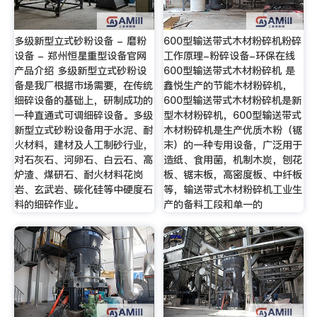
多级新型立式砂粉设备 - 磨粉
600型输送带式木材粉碎机粉碎
设备 - 郑州恒星重型设备官网
工作原理-粉碎设备-环保在线
产品介绍 多级新型立式砂粉设
600型输送带式木材粉碎机 是
备是我厂根据市场需要，在传统
鑫悦生产的节能木材粉碎机，
细碎设备的基础上，研制成功的
600型输送带式木材粉碎机是新
一种直通式可调细碎设备。多级
型木材粉碎机，600型输送带式
新型立式砂粉设备用于水泥、耐
木材粉碎机是生产优质木粉（锯
火材料，建材及人工制砂行业，
末）的一种专用设备，广泛用于
对石灰石、河卵石、白云石、高
造纸、食用菌，机制木炭，刨花
炉渣、煤研石、耐火材料花岗
板、锯末板，高密度板、中纤板
岩、玄武岩、碳化硅等中硬度石
等，输送带式木材粉碎机工业生
料的细碎作业。
产的备料工段和单一的