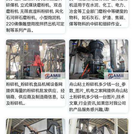
碎煤机 立式煤块磨粉机，双击
机适用于在水泥、化工、电力、
磨粉机 无筛底湿料粉碎机 风化
冶金等工业部门磨粉中等硬度的
石河卵石磨粉机，小型炮泥机
物料，如石灰石、炉渣、焦碳、
220佛像雕塑用搅拌挤出机可定
煤等物料的中碎和细碎作业。
制等系列产品。
粉碎机_粉碎机食品机械设备网
舟山粘土粉碎机多少钱一台_参
提供海量的粉碎机批发供应、经
数_图片_机电之家网提供舟山粘
销商、供应商及制造商信息，以
土粉碎机多少钱一台图片,技术
及粉碎机。
文章,行业资讯,如果您对我公司
的产品服务感兴趣,请!