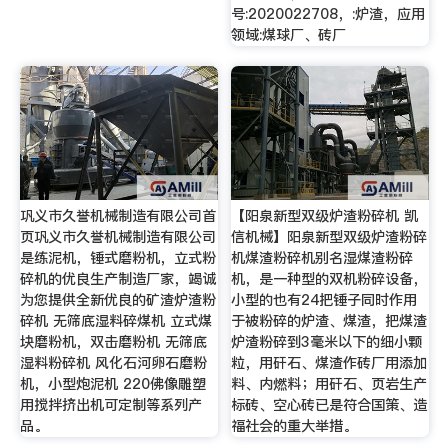
号:2020022708，:炉渣，应用
领域:煤球厂、砖厂
巩义市久誉机械制造有限公司首
【阳泉新型双级炉渣粉碎机 凯
页巩义市久誉机械制造有限公司
信机械】阳泉新型双级炉渣粉碎
是练泥机，锤式磨粉机，立式粉
机煤渣粉碎机别名湿煤渣粉碎
碎机的优良生产制造厂家，竭诚
机，是一种型的双机粉碎设备，
为您提供全新优良的矿渣炉渣粉
小型的也有24把锤子同时作用
碎机 无筛底湿料碎煤机 立式煤
于被粉碎的炉渣、煤渣，把煤渣
块磨粉机，双击磨粉机 无筛底
炉渣粉碎到3毫米以下的细小颗
湿料粉碎机 风化石河卵石磨粉
粒，用矸石、煤渣作砖厂用添加
机，小型炮泥机 220佛像雕塑
料、内燃料；用矸石、页岩生产
用搅拌挤出机可定制等系列产
标砖、空心砖已是符合国策、造
品。
福社会的重大举措。