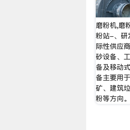
磨粉机,磨
粉站-、研
际性供应
砂设备、
备及移动
备主要用
矿、建筑
粉等方向