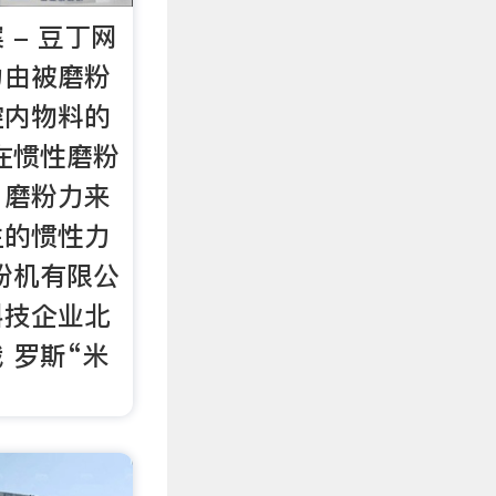
 - 豆丁网
力由被磨粉
腔内物料的
在惯性磨粉
，磨粉力来
生的惯性力
粉机有限公
科技企业北
 罗斯“米