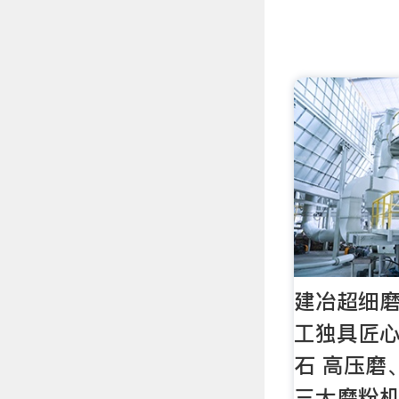
建冶超细
工独具匠
石 高压磨
三大磨粉