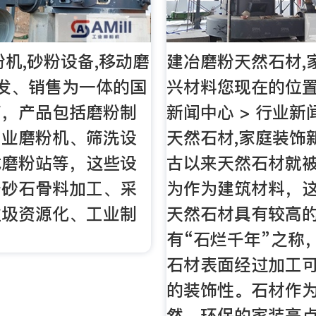
粉机,砂粉设备,移动磨
建冶磨粉天然石材,
发、销售为一体的国
兴材料您现在的位置是
商，产品包括磨粉制
新闻中心 > 行业新
工业磨粉机、筛洗设
天然石材,家庭装饰
式磨粉站等，这些设
古以来天然石材就
于砂石骨料加工、采
为作为建筑材料，
垃圾资源化、工业制
天然石材具有较高
。
有“石烂千年”之称
石材表面经过加工
的装饰性。石材作
然、环保的家装亮