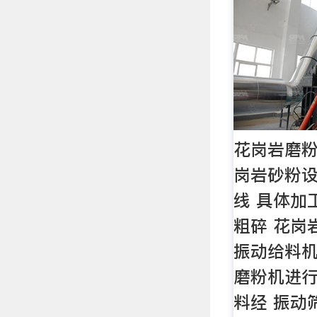
花岗岩磨粉
岗岩砂粉设
线 具体加
粗碎 花岗
振动给料
磨粉机进
料经 振动