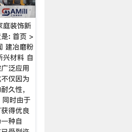
家庭装饰新
: 首页 >
闻 建冶磨粉
新兴材料 自
被广泛应用
这不仅因为
的耐久性，
，同时由于
可获得优良
为一种自
点已受到许