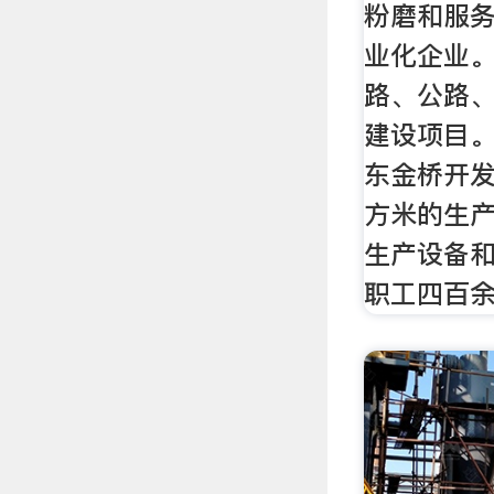
粉磨和服
业化企业
路、公路
建设项目。
东金桥开
方米的生
生产设备
职工四百