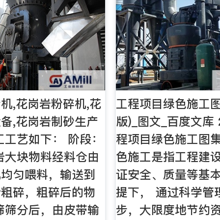
机,花岗岩粉碎机,花
工程项目绿色施工图
备,花岗岩制砂生产
版)_图文_百度文库 2
工工艺如下： 阶段：
程项目绿色施工图集 
岩大块物料经料仓由
色施工是指工程建
机均匀喂料，输送到
证安全、质量等基
行粗碎，粗碎后的物
提下， 通过科学管
筛筛分后，由皮带输
步，大限度地节约