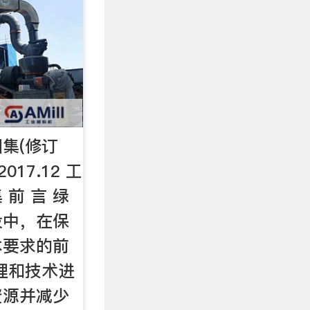
集(修订
017.12 工
前 言 绿
设中，在保
本要求的前
理和技术进
资源并减少