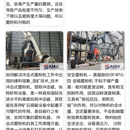
击，容易产生严重的磨损。这会
导致产品粒度不均匀、生产效率
下降以及能耗增大等问题，所以
磨粉机衬板的
如何解决冲击式磨粉机工作中出
安全磨粉机 - 高服股份GF4PG
现的堵料现象_选矿技术_技术
四 齿辊磨粉机 不粘不堵产量
冲击式磨粉机，简称冲击破，俗
高：相对辊差速运转，具有相互
称砂粉设备，是一种具有国际先
刮削作用，因其运转速度较高，
进水平的高能低耗冲击破，其性
又具有“前拉后压、前吹后
能在各种矿石细破设备中起着不
吸”的作用，所以对物料的含水
可替代的作用，是目前行之有
量、含泥量要求低，不会影响磨
效、实用可靠的磨粉机器。 冲
粉效果和磨粉效率。 物料始终
击式磨粉机的其工作原理方面，
全进全出，设备满出力。 过粉
简单一点说是石打石的原理。让
碎率低粒度好：采用组合磨粉，