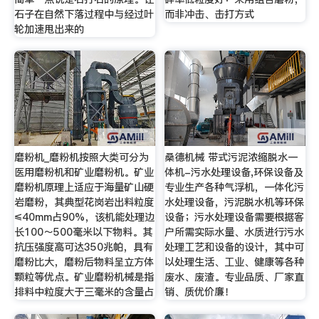
石子在自然下落过程中与经过叶
而非冲击、击打方式
轮加速甩出来的
磨粉机_磨粉机按照大类可分为
桑德机械 带式污泥浓缩脱水一
医用磨粉机和矿业磨粉机。矿业
体机-污水处理设备,环保设备及
磨粉机原理上适应于海量矿山硬
专业生产各种气浮机，一体化污
岩磨粉，其典型花岗岩出料粒度
水处理设备，污泥脱水机等环保
≤40mm占90%，该机能处理边
设备；污水处理设备需要根据客
长100～500毫米以下物料。其
户所需实际水量、水质进行污水
抗压强度高可达350兆帕，具有
处理工艺和设备的设计，其中可
磨粉比大，磨粉后物料呈立方体
以处理生活、工业、健康等各种
颗粒等优点。矿业磨粉机械是指
废水、废渣。专业品质、厂家直
排料中粒度大于三毫米的含量占
销、质优价廉！