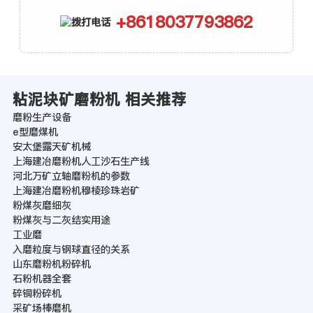
+8618037793862
粘泥块矿磨粉机 相关推荐
磨粉生产设备
e型磨煤机
安太堡露天矿机械
上海建冶磨粉机人工沙石生产线
河北万矿立轴磨粉机的参数
上海建冶磨粉机穆棱珍珠岩矿
粉煤灰磨细灰
粉煤灰与二灰结实用途
工业磨
入磨粒度与钢球直径的关系
山东磨粉机粉碎机
石粉机器全套
碎铜粉碎机
采矿场棒磨机