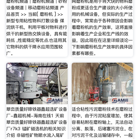
磨粉机频道｜磨粉机频道｜砂粉
网磨粉机是用于将大块的物料磨
设备频道｜移动磨粉站频道 产
粉成更适合生产建设的大小所使
品首页 >> 当前[ 磨粉机 ] >>
用的机械设备，但实际的生产过
新型专用粘性物料打散设备 煤
程中，常常由于各种原因会影响
泥烘干机，利用平板对物料进行
着磨粉机的生产效率，这将直接
烘干的新型热交换设备，具有能
影响着生产企业和生产线的效
耗低 ,性能稳定等优点.也适用其
益，因此现在在这里详细谈论一
它物料的烘干降水应用范围较
下影响磨粉机生产效率的具体因
广。
素都有哪些。
翠峦质量好除铁器鑫超选矿设备
适合粘性污泥磨粉技术在磨粉过
厂-鑫超机械-海南在线1 天前
程中，由于污泥粘度增加，使其
翠峦质量好除铁器鑫超选矿设备
容易粘附在磨粉轴上，无法自动
厂r7k3 锰矿磁选机的相关知识
分离、脱落，后堵塞污泥仓。在
介绍 非磁性矿物顺水流入尾矿
对污泥干化及运输储存中，一般