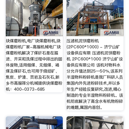
块煤磨粉机,电厂块煤磨粉机,块
压滤机泥饼磨粉机
煤磨粉机厂家-高服机械电厂块
(2PC600*1000) - 济宁山矿
煤磨粉机解决了煤矸石是在掘
设备供应有限 压滤机泥饼磨粉
进、开采和洗煤过程中排出的固
机 2PC600*1000 济宁山矿设
体废物,适用烟煤、无烟煤、褐
备供应有限公司 该机对物料水
煤及煤矸石,也可用于烧结矿、
分允许值达到25—50％,该系列
焦炭、炉渣、页岩及石灰石,新
半湿物料粉碎机是我厂科研人员
乡市高服筛分机械提供块煤磨粉
集国内外先进粉碎技术,并以多
机：400-0373-685
年生产经验反复研究,改进,精心
制造的专业半湿物料粉碎机。该
机彻底解决了高含水有机物粉碎
的难题,属国内首创。