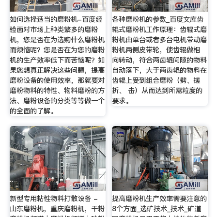
如何选择适当的磨粉机-百度经
各种磨粉机的参数_百度文库齿
验面对市场上种类繁多的磨粉
辊式磨粉机工作原理：齿辊式磨
机，您是否在为选购什么磨粉机
粉机由单台或者多台电机带动磨
而烦恼呢？您是否在为您的磨粉
粉机两侧皮带轮，使齿辊做相
机的生产效率低下而苦恼呢？如
向转动，符合两齿辊间隙的物料
果您想真正解决这些问题，提高
自动落下，大于两齿辊的物料在
磨粉设备的使用效率，那就要对
齿辊上受到组合磨粉（劈、搓
磨粉物料的特性、物料磨粉的方
折、 击）从而达到所需粒度的
法、磨粉设备的分类等等做一个
要求。
的全面的了解。
新型专用粘性物料打散设备 -
提高磨粉机生产效率需要注意的
山东磨粉机，重庆磨粉机，干粉
8个方面_选矿技术_技术_矿道