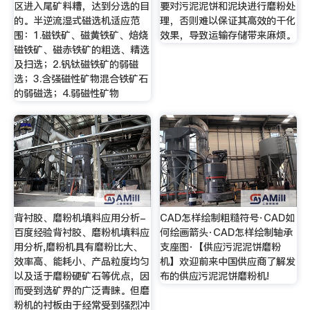
区进入尾矿料糟，达到分选的目
要对污泥泥饼和泥块进行磨粉处
的。半逆流湿式磁选机适应范
理，否则难以保证其高效的干化
围：1.磁铁矿、磁黄铁矿、焙烧
效果，导致运输存储带来麻烦。
磁铁矿、磁赤铁矿的粗选、精选
及扫选；2.钒钛磁铁矿的弱磁
选；3.含强磁性矿物混合铁矿石
的弱磁选；4.弱磁性矿物
背衬胶、磨粉机填料应用分析-
CAD怎样绘制粗糙符号·CAD如
百度经验背衬胶、磨粉机填料应
何绘画箭头·CAD怎样绘制轴承
用分析,磨粉机具有磨粉比大、
支座图·【供应污泥泥饼磨粉
效率高、能耗小、产品粒度均匀
机】欢迎前来中国供应商了解发
以及适于磨粉硬矿石等优点，因
布的供应污泥泥饼磨粉机!
而受到选矿界的广泛青睐。但磨
粉机的衬板由于经常受到强烈冲