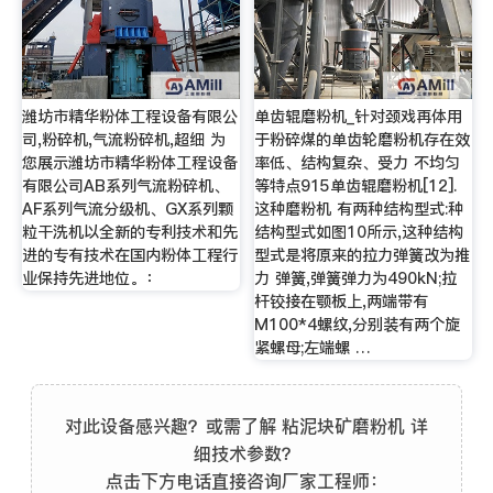
潍坊市精华粉体工程设备有限公
单齿辊磨粉机_针对颈戏再体用
司,粉碎机,气流粉碎机,超细 为
于粉碎煤的单齿轮磨粉机存在效
您展示潍坊市精华粉体工程设备
率低、结构复杂、受力 不均匀
有限公司AB系列气流粉碎机、
等特点915单齿辊磨粉机[12].
AF系列气流分级机、GX系列颗
这种磨粉机 有两种结构型式:种
粒干洗机以全新的专利技术和先
结构型式如图10所示,这种结构
进的专有技术在国内粉体工程行
型式是将原来的拉力弹簧改为推
业保持先进地位。：
力 弹簧,弹簧弹力为490kN;拉
杆铰接在颚板上,两端带有
M100*4螺纹,分别装有两个旋
紧螺母;左端螺 …
对此设备感兴趣？或需了解 粘泥块矿磨粉机 详
细技术参数？
点击下方电话直接咨询厂家工程师：