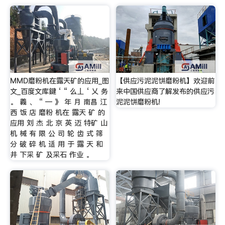
MMD磨粉机在露天矿的应用_图
【供应污泥泥饼磨粉机】欢迎前
文_百度文库鍵 ‘ “ 么丄 ‘ 乂 务
来中国供应商了解发布的供应污
。 義 、 “ — 》 年 月 南昌 江
泥泥饼磨粉机!
西 饭 店 磨粉 机在 露天 矿 的
应用 刘 杰 北 京 英 迈 特矿 山
机 械 有 限 公 司 轮 齿 式 筛
分 破 碎 机 适 用 于 露 天 和
井 下采 矿 及采石 作业 。