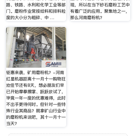
路、铁路、水利和化学工业等部
现，所以在当下砂石磨粉工艺中
门。磨粉作业常按给料和排料粒
有着广泛的应用。聚集地之一，
度的大小分为粗碎、中 …
那么河南磨粉机？
钜惠来袭，矿用磨粉机？-河南
红星机器距离十一月十一购物狂
欢佳节还有8天，想必朋友们早
已开始摩拳擦掌、跃跃欲试了，
毕竟一年一度的优惠难得，此时
不出手更待何时。但针对一些特
殊行业其商品？就拿矿山行业中
的磨粉机来说吧，其十一月十一
当天？