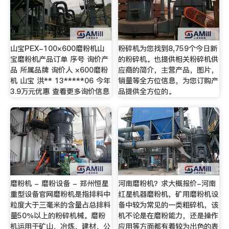
山宝PEX-100×600磨粉机山
粉碎机为您找到8,759个今日新
宝磨粉机产品订单 序号 询价产
的粉碎机。也提供相关粉碎机供
品 所属品牌 询价人 ×600磨粉
应商的简介，主营产品，图片，
机 山宝 洪** 13*****06 今年
销量等全方位信息，为您订购产
3.9万元优惠 查看更多询价信息
品提供全方位的。
磨粉机 - 磨粉设备 - 郑州恒星
河南磨粉机？求大概报价-河南
重型设备官网磨粉机是指排料中
红星机器磨粉机，矿用磨粉机设
粒度大于三毫米的含量占总排料
备中较为常见的一类粗碎机，该
量50％以上的粉碎机械。磨粉
机不论是在磨粉能力，还是操作
机运用于矿山、冶炼、建材、公
应用等方面都有着较为出色的表