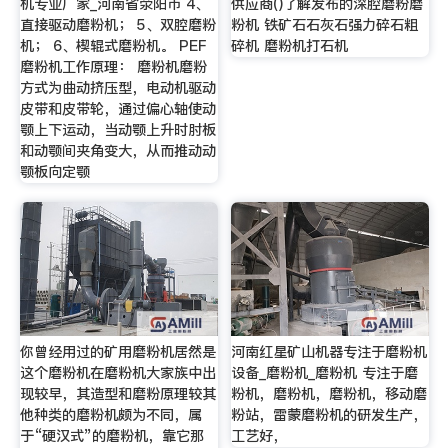
机专业厂家_河南省荥阳市 4、
供应商()了解发布的深腔磨粉磨
直接驱动磨粉机； 5、双腔磨粉
粉机 铁矿石石灰石强力碎石粗
机； 6、楔辊式磨粉机。 PEF
碎机 磨粉机打石机
磨粉机工作原理： 磨粉机磨粉
方式为曲动挤压型，电动机驱动
皮带和皮带轮，通过偏心轴使动
颚上下运动，当动颚上升时肘板
和动颚间夹角变大，从而推动动
颚板向定颚
你曾经用过的矿用磨粉机居然是
河南红星矿山机器专注于磨粉机
这个磨粉机在磨粉机大家族中出
设备_磨粉机_磨粉机 专注于磨
现较早，其造型和磨粉原理较其
粉机，磨粉机，磨粉机，移动磨
他种类的磨粉机颇为不同，属
粉站，雷蒙磨粉机的研发生产，
于“硬汉式”的磨粉机，靠它那
工艺好，