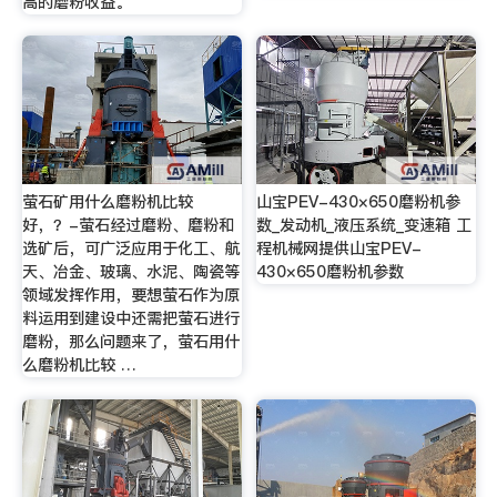
高的磨粉收益。
萤石矿用什么磨粉机比较
山宝PEV-430×650磨粉机参
好，？-萤石经过磨粉、磨粉和
数_发动机_液压系统_变速箱 工
选矿后，可广泛应用于化工、航
程机械网提供山宝PEV-
天、冶金、玻璃、水泥、陶瓷等
430×650磨粉机参数
领域发挥作用，要想萤石作为原
料运用到建设中还需把萤石进行
磨粉，那么问题来了，萤石用什
么磨粉机比较 …