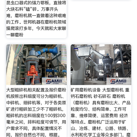
昆虫口器式的强力鄂板，直接将
大块石料“磕”碎。万事开头
难，磨粉机就一直做着这种艰难
的工作。世邦机器在磨粉机领域
摸爬滚打多年，今天就和大家聊
一聊磨粉
大型粗碎机相关配置及报价磨粉
矿用磨粉机设备 大型磨粉机 重
机按照出料细度可分为粗碎机、
钙石磨粉机 砂石碎石 磨粉机
中碎机、细碎机等，对于各类原
（磨粉机）具有磨粉比大、产品
矿进行粗碎加工少不了粗碎机，
粒度均匀、结构简单、工作可
粗碎机的出料细度在100到300
靠、维修简便、运营费用 经济
毫米之间，排料粒度可调节，用
等特点。磨粉机广泛运用于矿
户需求不同，具体配置情况不
山、冶炼、建材、公路、铁路、
同，报价自然也不同，根据。
水利和化学工业等众多部门，磨