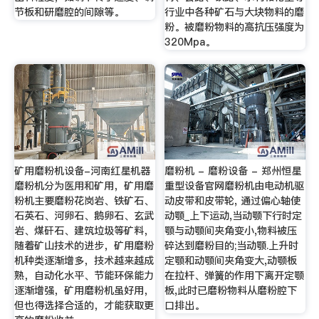
节板和研磨腔的间隙等。
行业中各种矿石与大块物料的磨
粉。被磨粉物料的高抗压强度为
320Mpa。
矿用磨粉机设备-河南红星机器
磨粉机 - 磨粉设备 - 郑州恒星
磨粉机分为医用和矿用，矿用磨
重型设备官网磨粉机由电动机驱
粉机主要磨粉花岗岩、铁矿石、
动皮带和皮带轮, 通过偏心轴使
石英石、河卵石、鹅卵石、玄武
动颚_上下运动,当动颚下行时定
岩、煤矸石、建筑垃圾等矿料，
颚与动颚间夹角变小,物料被压
随着矿山技术的进步，矿用磨粉
碎达到磨粉目的;当动颚.上升时
机种类逐渐增多，技术越来越成
定颚和动颚间夹角变大,动颚板
熟，自动化水平、节能环保能力
在拉杆、弹簧的作用下离开定颚
逐渐增强，矿用磨粉机虽好用，
板,此时已磨粉物料从磨粉腔下
但也得选择合适的，才能获取更
口排出。