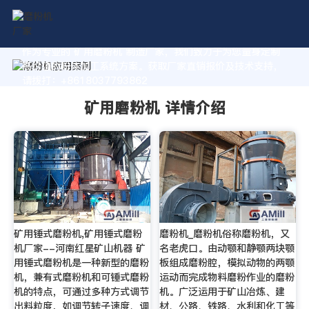
作为专业的 矿用磨粉机 制造厂家，我们致力于为您量身定制
高价值的粉体加工系统方案。获取厂家直销报价及技术支持，
请拨打：+8618037793862
矿用磨粉机 详情介绍
矿用锤式磨粉机,矿用锤式磨粉
磨粉机_磨粉机俗称磨粉机，又
机厂家--河南红星矿山机器 矿
名老虎口。由动颚和静颚两块颚
用锤式磨粉机是一种新型的磨粉
板组成磨粉腔，模拟动物的两颚
机，兼有式磨粉机和可锤式磨粉
运动而完成物料磨粉作业的磨粉
机的特点，可通过多种方式调节
机。广泛运用于矿山冶炼、建
出料粒度，如调节转子速度、调
材、公路、铁路、水利和化工等