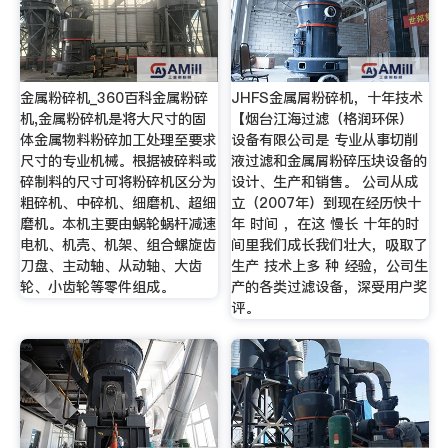
金属粉碎机_360百科金属粉碎
JHFS金属屑粉碎机，十年技术
机,金属粉碎机是将大尺寸的固
【烟台江海过滤（格润环保）
体金属物料粉碎加工处理至要求
设备有限公司是 专业从事切削
尺寸的专业机械。根据被碎料或
液过滤和金属屑粉碎压块设备的
碎制料的尺寸可将粉碎机区分为
设计、生产和销售。 公司从成
粗碎机、中碎机、细磨机、超细
立（2007年）到现在经历快十
磨机。本机主要由蜗轮蜗杆减速
年 时间 ，在这 慢长 十年的时
电机、机壳、机架、组合螺旋齿
间里我们成长我们壮大，吸取了
刀盘、主动轴、从动轴、大齿
生产 技术上多 种 经验，公司生
轮、小齿轮等零件组成。
产的各类过滤设备，深受用户奖
评。