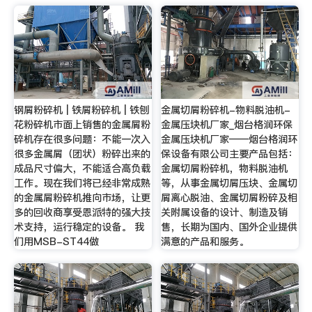
钢屑粉碎机 | 铁屑粉碎机 | 铁刨
金属切屑粉碎机-物料脱油机-
花粉碎机市面上销售的金属屑粉
金属压块机厂家_烟台格润环保
碎机存在很多问题：不能一次入
金属压块机厂家——烟台格润环
很多金属屑（团状）粉碎出来的
保设备有限公司主要产品包括：
成品尺寸偏大，不能适合高负载
金属切屑粉碎机，物料脱油机
工作。现在我们将已经非常成熟
等，从事金属切屑压块、金属切
的金属屑粉碎机推向市场，让更
屑离心脱油、金属切屑粉碎及相
多的回收商享受恩派特的强大技
关附属设备的设计、制造及销
术支持，运行稳定的设备。 我
售，长期为国内、国外企业提供
们用MSB-ST44做
满意的产品和服务。