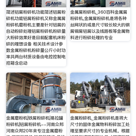
简述铝屑粉碎机功能简述铝屑粉
金属屑粉碎机_360百科金属屑
碎机功能铝屑粉碎机又称金属屑
粉碎机,金属屑粉碎机是将各种
粉碎机磨粉机主要是针对铝屑的
丝网状的或是尺寸较长较大的钢
自动粉碎处理铝屑粉碎机粉碎量
屑铜屑铝屑以及线路板等金属物
大粉碎效果好是目前配套机床粉
料进行粉碎处理的专业
碎的理想设备 相关技术设计参
数金属粉碎机粉碎量公斤小时功
率共两台材质设备由电控控制电
控箱含启动
金属磨粉机|铁屑粉碎机|易拉罐
金属粉碎机_金属粉碎机是将大
粉碎机|铝屑粉碎机--河南众邦
尺寸的固体金属物料粉碎加工处
河南众邦20年来专注金属磨粉
理至要求尺寸的专业机械。根据