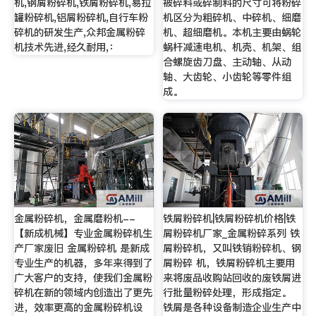
机,钢屑粉碎机,铁屑粉碎机,易拉
被碎料或碎制料的尺寸可将粉碎
罐粉碎机,铝屑粉碎机,自行车粉
机区分为粗碎机、中碎机、细磨
碎机的研发生产,众邦金属粉碎
机、超细磨机。本机主要由蜗轮
机技术先进,经久耐用,：
蜗杆减速电机、机壳、机架、组
合螺旋齿刀盘、主动轴、从动
轴、大齿轮、小齿轮等零件组
成。
金属粉碎机，金属磨粉机--
铁屑粉碎机|铁屑粉碎机价格|铁
【新成机械】专业金属粉碎机生
屑粉碎机厂家_金属粉碎系列 铁
产厂家废旧 金属粉碎机 是新成
屑粉碎机，又叫铁销粉碎机、钢
专业生产的机器，多年来得到了
屑粉碎 机，铁屑粉碎机主要用
广大客户的支持，使我们金属粉
来将废品收购站回收的废铁屑进
碎机在新的领域内创造出了更先
行批量粉碎处理，形成指定。
进，效率更高的金属粉碎机设
铁屑是各种设备制造企业生产中