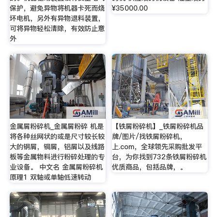
保护，避免异物将机器卡死而烧
¥35000.00
坏电机，另外有异物退料装置，
可将异物轻松清除，有效防止意
外
金属屑粉碎机_金属屑粉碎 机是
【铁屑粉碎机】_铁屑粉碎机品
将各种丝网状的或是尺寸较长较
牌/图片/找铁屑粉碎机，
大的钢屑，铜屑，铝屑以及线路
上.com，全球领先采购批发平
板等金属物料进行粉碎处理的专
台，为你找到732条铁屑粉碎机
业设备。 中文名 金属屑粉碎机
优质商品，包括品牌，。
原理1 双轴或单轴低速转动