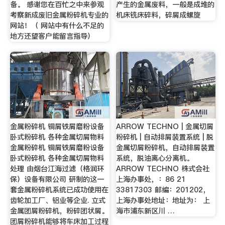
备。 感谢您在百忙之中来参观
产生的金属废料，一般是成堆的
考察新成废旧金属粉碎机专业的
机床铣床碎料，碎屑成螺旋
网站！（ 网站中有什么不足的
地方还望客户能留言指导）
金属粉碎机 铜屑铁屑磨粉设备
ARROW TECHNO | 金属切屑
卧式粉碎机 各种金属切屑物料
粉碎机 | 自动排屑装置系统 | 脱
金属粉碎机 铜屑铁屑磨粉设备
金属切屑粉碎机，自动排屑装置
卧式粉碎机 各种金属切屑物料
系统，脱油离心分离机。
处理 由烟台江海过滤（格润环
ARROW TECHNO 株式会社
保）设备有限公司 研制的这一
上海办事处，：86 21
套金属粉碎机系统已成功使用在
33817303 邮编：201202，
齿轮加工厂、铝业等企业. 立式
上海办事处地址：地址为： 上
金属团屑粉碎机，粉碎团状屑。
海市浦东新区川 …
团屑粉碎机能够将车床加工过程