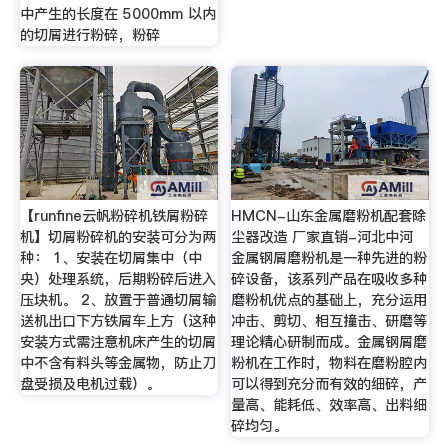
中产生的长度在 5000mm 以内
的切屑进行粉碎，粉碎
【runfine云帆粉碎机铁屑粉碎
HMCN-山东金属磨粉机配套除
机】切屑粉碎机的安装可分为两
尘器改造 厂家直销-河北中河
种： 1、安装在切屑集中（中
金属钢屑磨粉机是一种先进的粉
央）处理系统，后期粉碎后进入
碎设备，该系列产品在吸收多种
压块机。 2、放置于普通切屑输
磨粉机优点的基础上，充分运用
送机出口下方铁屑车上方（这种
冲击、剪切、相互撞击、研磨等
安装方式需注意机床产生的切屑
理论精心研制而成。金属钢屑磨
中不含有料头等金属物，防止刀
粉机在工作时，物料在磨粉腔内
盘受损及电机过载）。
可以得到充分而有效的细碎，产
量高、能耗低、效率高、出料细
碎均匀。