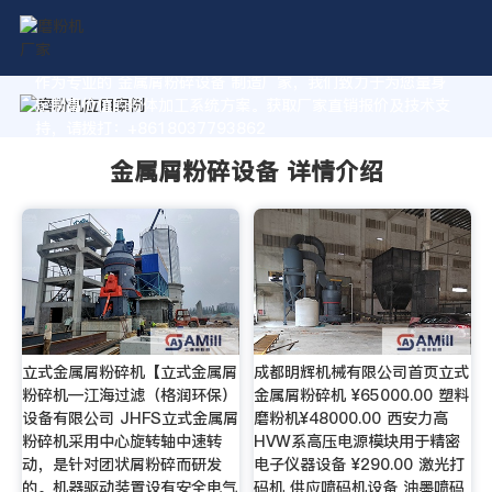
作为专业的 金属屑粉碎设备 制造厂家，我们致力于为您量身
定制高价值的粉体加工系统方案。获取厂家直销报价及技术支
持，请拨打：+8618037793862
金属屑粉碎设备 详情介绍
立式金属屑粉碎机【立式金属屑
成都明辉机械有限公司首页立式
粉碎机—江海过滤（格润环保）
金属屑粉碎机 ¥65000.00 塑料
设备有限公司 JHFS立式金属屑
磨粉机¥48000.00 西安力高
粉碎机采用中心旋转轴中速转
HVW系高压电源模块用于精密
动，是针对团状屑粉碎而研发
电子仪器设备 ¥290.00 激光打
的。机器驱动装置设有安全电气
码机 供应喷码机设备 油墨喷码