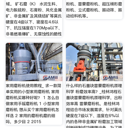
域。 矿石磨（K） 水泥生料、
粉机、雷蒙磨粉机、超压梯形磨
电力脱硫粉、石膏粉、风化金属
粉机、立式磨粉机、振动筛、振
矿、非金属矿及其烧结矿等莫氏
动给料机等。
硬度在4级以下、密度在4.6以
下、抗压强度在170Mpa以下、
非易燃易爆矿、无腐蚀性的脆性
家用磨粉机使用教程_ 求一款简
什么样的石墨块雷蒙磨粉机原理
单实用的小型家用磨粉机 家用
科学 粉磨效率高？_桂林鸿程石
磨粉机买哪种好呢？ 1 怎么自
墨块雷蒙磨粉机原理科学，出粉
做家用手摇磨粉机 1 小型家用
效率高 雷蒙磨粉机，是桂林鸿
磨粉机 想从买个家用磨粉机怎
程结合市场发展需求，针对莫氏
样选 2 家用的磨粉机磨的细
硬度在7级以下、湿度在6%以
吗，多少目 2 2015
内的各种非金属矿粉磨加工领域
创新研制成功理想设备，为了提