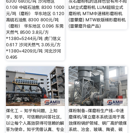
6300 680元/吨 沙河地区
灰石磨粉机的选择也会有所不同
0.108 中硫石油焦 8300 1000
LM立式磨粉机 LUM超细立式
元/吨（磨粉） 华东地区 0.120
磨粉机 MTM中速梯形磨粉机
高硫石油焦 8300 800元/吨
(雷蒙磨) MTW欧版梯形磨粉机
（磨粉） 华东地区 0.096 东莞
(雷蒙磨升级产品)
天然气 8500 3.8元/方
*1380=5244元/吨 虎门信义
0.617 沙河天然气 3.05元/方
*1380=4209元/吨 河北沙河
0.495
煤化工 - 知乎有问题，上知
煤粉制备-煤磨粉生产线-中速
乎。知乎，可信赖的问答社区，
磨煤机/煤立磨本系统适用于高
以让每个人高效获得可信赖的解
效煤粉锅炉领域、钢厂高炉喷煤
答为使命。知乎凭借认真、专业
系统、冶金、玻璃、陶瓷、碳