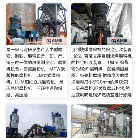
是一家专业研发生产大中型磨
自制块煤磨粉机的粉尘回收装置
粉、制砂、磨粉设备，研、产、
_论文_百度文库自制块煤磨粉机
销三位一体的股份制企业。磨粉
的粉尘回收装置 - 1概况 烧煤
机设备：雷蒙磨粉机，MTW欧
粉的锅炉,燃料煤一般经两级磨
版梯形磨粉机，LM立式磨粉
粉。级是粗磨粉,把粒度大的煤
机，LUM超细立式磨粉机，高
块磨粉成小于30mm的煤块;第
压悬辊磨粉机，三环中速微粉
二级是磨粉,把燃煤磨成粉状,然
磨，高压磨
后鼓风吹进锅炉燃烧室进行燃烧