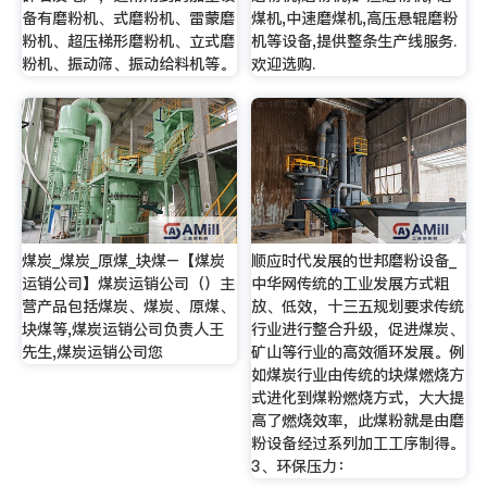
备有磨粉机、式磨粉机、雷蒙磨
煤机,中速磨煤机,高压悬辊磨粉
粉机、超压梯形磨粉机、立式磨
机等设备,提供整条生产线服务.
粉机、振动筛、振动给料机等。
欢迎选购.
煤炭_煤炭_原煤_块煤–【煤炭
顺应时代发展的世邦磨粉设备_
运销公司】煤炭运销公司（）主
中华网传统的工业发展方式粗
营产品包括煤炭、煤炭、原煤、
放、低效，十三五规划要求传统
块煤等,煤炭运销公司负责人王
行业进行整合升级，促进煤炭、
先生,煤炭运销公司您
矿山等行业的高效循环发展。例
如煤炭行业由传统的块煤燃烧方
式进化到煤粉燃烧方式，大大提
高了燃烧效率，此煤粉就是由磨
粉设备经过系列加工工序制得。
3、环保压力：