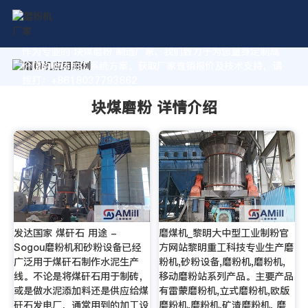
作为专业的 块煤磨粉 制造厂家，我们致力于为您量身定制高
价值的粉体加工系统方案。获取厂家直销报价及技术支持，请
拨打：+8618037793862
块煤磨粉 详情介绍
发达国家 煤矸石 用途 -
磨煤机_黎明大中型工业制粉官
Sogou磨粉机和砂粉设备已经
方网站黎明重工科技专业生产磨
广泛用于煤矸石制作水泥生产
粉机,砂粉设备,磨粉机,磨粉机,
线。不论是将煤矸石用于制砖，
移动磨粉站系列产品。主要产品
或是做水泥添加料还是供应给煤
有雷蒙磨粉机,立式磨粉机,欧版
矸石发电厂，通常用到的加工设
磨粉机,磨粉机,矿渣磨粉机, 磨