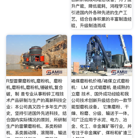
升产能，降低能耗，鸿程学习和
引进国内外各种先进的生产工
艺，结合自身积累的丰富制造经
验，升级制造而成
R型雷蒙磨粉机,磨粉机，磨粉
褐煤磨粉机价格/褐煤立式磨粉
机,磨粉机,磨粉机,锤破机,复合
机： LM 立式辊磨机 是成熟的
破，制 是专业从事粉碎工程技
立磨 技术、国外成功经验和我
术产品研制与生产的高新科技企
公司技术创新升级结合的一款节
业；本公司具又四十多年生产历
能型磨机设备。 它集磨粉、干
史，坚持引进国外先进科技，结
燥、粉磨、分级、输送于一体，
合国内实际情况的原则，所研制
可广泛应用于水泥、电力、冶
生产的雷蒙磨粉机、系类粉碎
金、化工、非金属矿等行业，并
机、系类振动筛、滚筒筛、输送
专注于非金属矿、煤粉和矿渣三