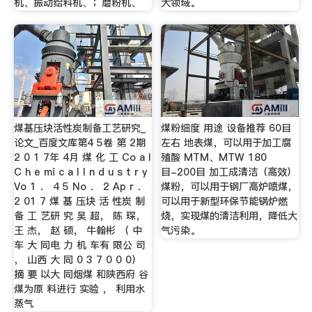
机、振动给料机、；磨粉机、
大领域。
煤基压块活性炭制备工艺研究_
煤粉细度 用途 设备推荐 60目
论文_百度文库第4 5卷 第 2期
左右 地表煤，可以用于加工腐
2 0 1 7年 4月 煤 化 工 Co a l
殖酸 MTM、MTW 180
C h e mi c a l I n d u s t r y
目-200目 加工成清洁（高效）
Vo 1 ． 4 5 No ． 2 Ap r ．
煤粉，可以用于钢厂高炉喷煤，
2 01 7 煤 基 压块 活 性炭 制
可以用于新型环保节能锅炉燃
备 工 艺研 究 吴 超， 陈 琛，
烧，实现煤的清洁利用，降低大
王 杰， 赵 硕， 牛翰彬 （ 中
气污染。
车 大 同电 力 机 车有 限公 司
， 山西 大 同 0 3 7 0 0 0）
摘 要 以大 同烟煤 和陕西府 谷
煤为原 料进行 实验 ， 利用水
蒸气