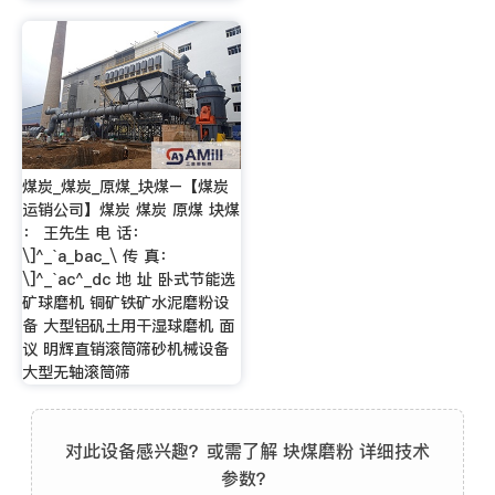
煤炭_煤炭_原煤_块煤–【煤炭
运销公司】煤炭 煤炭 原煤 块煤
： 王先生 电 话：
\]^_`a_bac_\ 传 真：
\]^_`ac^_dc 地 址 卧式节能选
矿球磨机 铜矿铁矿水泥磨粉设
备 大型铝矾土用干湿球磨机 面
议 明辉直销滚筒筛砂机械设备
大型无轴滚筒筛
对此设备感兴趣？或需了解 块煤磨粉 详细技术
参数？