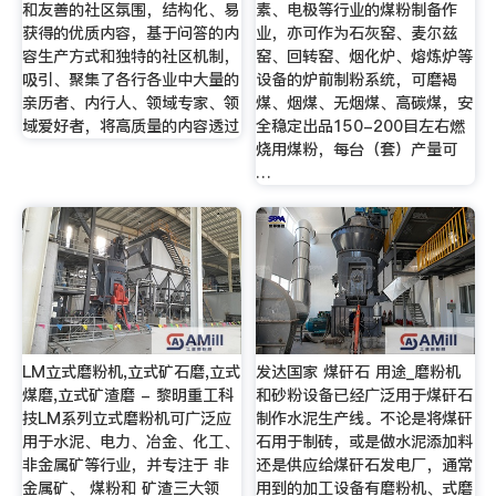
和友善的社区氛围，结构化、易
素、电极等行业的煤粉制备作
获得的优质内容，基于问答的内
业，亦可作为石灰窑、麦尔兹
容生产方式和独特的社区机制，
窑、回转窑、烟化炉、熔炼炉等
吸引、聚集了各行各业中大量的
设备的炉前制粉系统，可磨褐
亲历者、内行人、领域专家、领
煤、烟煤、无烟煤、高碳煤，安
域爱好者，将高质量的内容透过
全稳定出品150-200目左右燃
烧用煤粉，每台（套）产量可
…
LM立式磨粉机,立式矿石磨,立式
发达国家 煤矸石 用途_磨粉机
煤磨,立式矿渣磨 - 黎明重工科
和砂粉设备已经广泛用于煤矸石
技LM系列立式磨粉机可广泛应
制作水泥生产线。不论是将煤矸
用于水泥、电力、冶金、化工、
石用于制砖，或是做水泥添加料
非金属矿等行业，并专注于 非
还是供应给煤矸石发电厂，通常
金属矿、 煤粉和 矿渣三大领
用到的加工设备有磨粉机、式磨