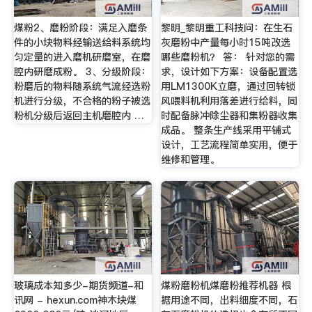
煤粉2、磨粉阶段：满足入磨条
黎明_黎明重工科技问：在生石
件的小块物料经输送给料系统均
灰磨粉中产量每小时15吨改选
匀定量的进入磨机研磨室，在磨
哪些磨粉机？ 答： 针对您的需
腔内研磨成粉。 3、分级阶段：
求，设计如下方案：设备配置选
粉磨后的物料随系统气流经选粉
用LM1300K立磨，通过回转锁
机进行分级，不合格的粉子被选
风喂料机利用落差进行给料，同
粉机分级后返回主机磨腔内 …
时配备脉冲除尘器和集粉器收集
成品。 整条生产线采用平铺式
设计，工艺流程简单实用，便于
维修和管理。
玻璃成本知多少-期货频道-和
煤粉磨粉机煤磨粉推荐机器 根
讯网 - hexun.com神木块煤
据用途不同，出料细度不同，石