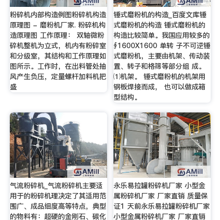
粉碎机内部构造例图粉碎机构造
锤式磨粉机的构造_百度文库锤
原理图 - 磨粉机厂家. 粉碎机构
式磨粉机的构造 锤式磨粉机的
造原理图 工作原理： 双轴微粉
构造比较简单。我国应用较多的
碎机整机为立式，机内有粉碎室
∮1600X1600 单转 子不可逆锤
和分级室，其结构和工作原理如
式磨粉机，主要由机架、传动装
图所示。工作时，在出料管处抽
置、转子和格筛等部分组 成。
风产生负压，定量螺杆加料机把
⑴机架。 锤式磨粉机的机架用
盛
钢板焊接而成， 也可以做成箱
型结构。
气流粉碎机_气流粉碎机主要适
永乐易拉罐粉碎机厂家 小型金
用于的粉碎机理决定了其适用范
属粉碎机厂家 厂家直销 质量保
围广、成品细度高等特点，典型
证1 天前永乐易拉罐粉碎机厂家
的物料有：超硬的金刚石、碳化
小型金属粉碎机厂家 厂家直销