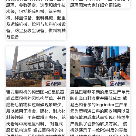
原理、参数确定、选型和操作技
原理图为大家详细介绍该款
术等，包括粉碎机械、筛分机
械、称量设备、混料机械、起重
及运输机械、贮料与加料机械设
备、防尘及收尘设备、供料机械
与设备
辊式磨粉机的构造图-红星机器
威猛巴顿菲尔新的集成生产单元
辊式磨粉机的因结构简单、并且
防止浇口料浪费并降低成本 威
磨粉后的物料过粉碎现象较少，
猛巴顿菲尔的Ingrinder生产单
所以被用于冶金、建材、耐火材
元为塑料浇口料的回收利用以及
料等领域，用来磨粉河卵石、花
降低能源成本从而实现可持续生
岗岩等中高硬度材料。 对辊式
产提供了创新的解决方案。 该
磨粉机构造图 辊式磨粉机的的
机器演示了一款PS材质的带盖