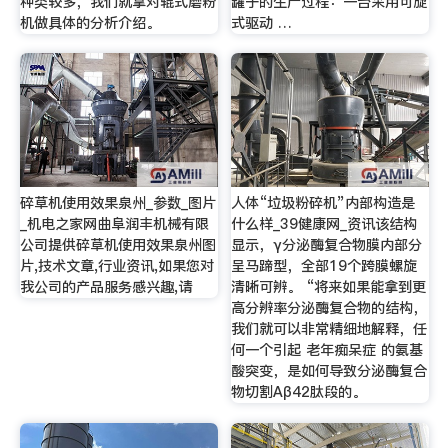
种类较多，我们就拿对辊式磨粉
罐子的生产过程：一台采用可旋
机做具体的分析介绍。
式驱动 …
碎草机使用效果泉州_参数_图片
人体“垃圾粉碎机”内部构造是
_机电之家网曲阜润丰机械有限
什么样_39健康网_资讯该结构
公司提供碎草机使用效果泉州图
显示，γ分泌酶复合物膜内部分
片,技术文章,行业资讯,如果您对
呈马蹄型，全部19个跨膜螺旋
我公司的产品服务感兴趣,请
清晰可辨。 “将来如果能拿到更
高分辨率分泌酶复合物的结构，
我们就可以非常精细地解释，任
何一个引起 老年痴呆症 的氨基
酸突变，是如何导致分泌酶复合
物切割Aβ42肽段的。