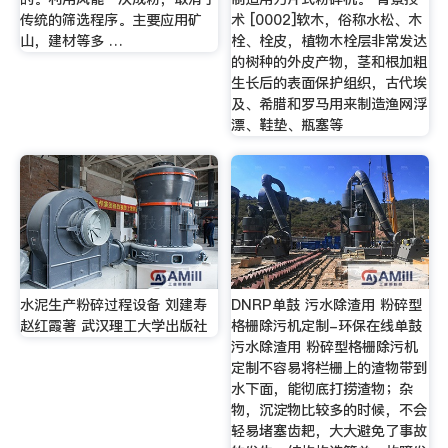
传统的筛选程序。主要应用矿
术 [0002]软木，俗称水松、木
山，建材等多 …
栓、栓皮，植物木栓层非常发达
的树种的外皮产物，茎和根加粗
生长后的表面保护组织，古代埃
及、希腊和罗马用来制造渔网浮
漂、鞋垫、瓶塞等
水泥生产粉碎过程设备 刘建寿
DNRP单鼓 污水除渣用 粉碎型
赵红霞著 武汉理工大学出版社
格栅除污机定制-环保在线单鼓
污水除渣用 粉碎型格栅除污机
定制不容易将栏栅上的渣物带到
水下面，能彻底打捞渣物；杂
物，沉淀物比较多的时候，不会
轻易堵塞齿耙，大大避免了事故