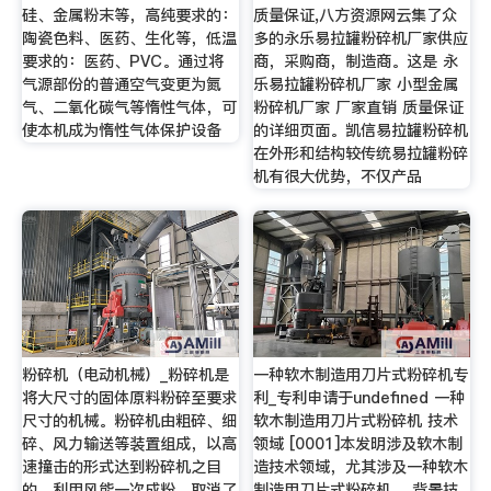
硅、金属粉末等，高纯要求的：
质量保证,八方资源网云集了众
陶瓷色料、医药、生化等，低温
多的永乐易拉罐粉碎机厂家供应
要求的：医药、PVC。通过将
商，采购商，制造商。这是 永
气源部份的普通空气变更为氮
乐易拉罐粉碎机厂家 小型金属
气、二氧化碳气等惰性气体，可
粉碎机厂家 厂家直销 质量保证
使本机成为惰性气体保护设备
的详细页面。凯信易拉罐粉碎机
在外形和结构较传统易拉罐粉碎
机有很大优势，不仅产品
粉碎机（电动机械）_粉碎机是
一种软木制造用刀片式粉碎机专
将大尺寸的固体原料粉碎至要求
利_专利申请于undefined 一种
尺寸的机械。粉碎机由粗碎、细
软木制造用刀片式粉碎机 技术
碎、风力输送等装置组成，以高
领域 [0001]本发明涉及软木制
速撞击的形式达到粉碎机之目
造技术领域，尤其涉及一种软木
的。利用风能一次成粉，取消了
制造用刀片式粉碎机。 背景技