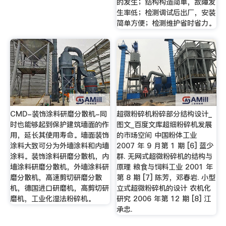
的发生；结构构造简单，故障发
生率低；检测调试后出厂，安装
简单方便；检测维护省时省力。
CMD-装饰涂料研磨分散机-同
超微粉碎机粉碎部分结构设计_
时也能够起到保护建筑墙面的作
图文_百度文库超细粉碎机发展
用，延长其使用寿命。墙面装饰
的市场空间 中国粉体工业
涂料大致可分为外墙涂料和内墙
2007 年 9 月第 1 期 [6] 蓝少
涂料。装饰涂料研磨分散机，内
群. 无网式超微粉碎机的结构与
墙涂料研磨分散机，外墙涂料研
原理 粮食与饲料工业 2001 年
磨分散机，高速剪切研磨分散
第 8 期 [7] 陈芳，邓春岩. 小型
机，德国进口研磨机，高剪切研
立式超微粉碎机的设计 农机化
磨机，工业化湿法粉碎机。
研究 2006 年第 12 期 [8] 江
承忠.