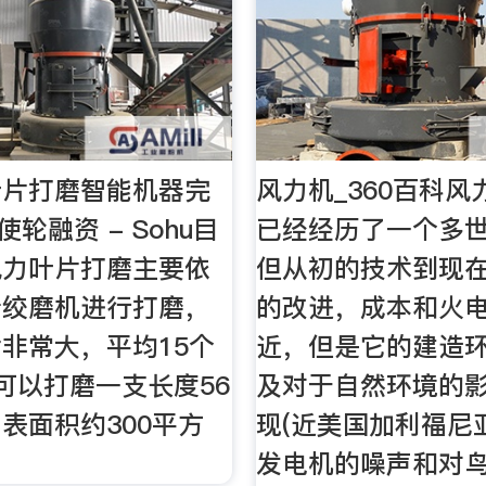
叶片打磨智能机器完
风力机_360百科
使轮融资 - Sohu目
已经经历了一个多
风力叶片打磨主要依
但从初的技术到现
着绞磨机进行打磨，
的改进，成本和火
非常大，平均15个
近，但是它的建造
可以打磨一支长度56
及对于自然环境的
表面积约300平方
现(近美国加利福尼
发电机的噪声和对