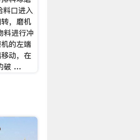
给料口进入
回转，磨机
物料进行冲
磨机的左端
端移动，在
的破 …