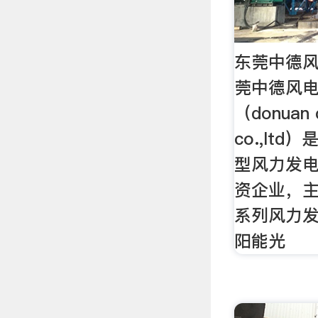
东莞中德
莞中德风
（donuan 
co.,lt
型风力发
资企业，主要
系列风力
阳能光