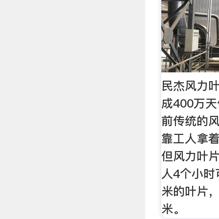
民杰风力
成400万天
前传统的
靠工人拿
但风力叶片
人4个小时
米的叶片，
米。