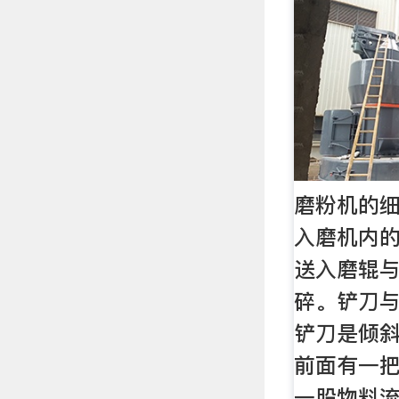
磨粉机的细
入磨机内
送入磨辊
碎。铲刀
铲刀是倾
前面有一
一股物料