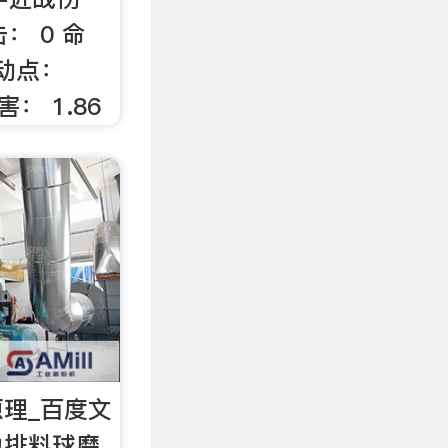
： 0 命
行动点：
： 1.86
理_百度文
力排料球磨