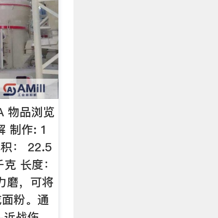
A 物品浏览
 制作: 1
积： 22.5
 千克 长度：
动力磨，可将
成面粉。通
-近战伤