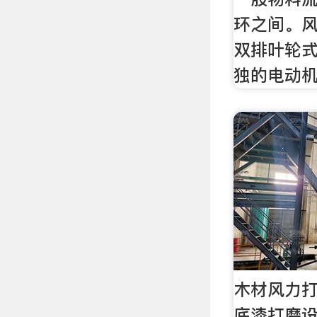
环之间。
双排叶轮
独的电动
木材风力
底漆打磨