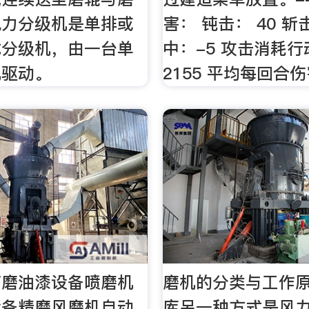
风力分级机是单排或
害： 钝击： 40 斩击
式分级机，由一台单
中：-5 攻击消耗
机驱动。
2155 平均每回合伤害
打磨油漆设备喷磨机
磨机的分类与工作原
设备精磨风磨机自动
库另一种方式是风