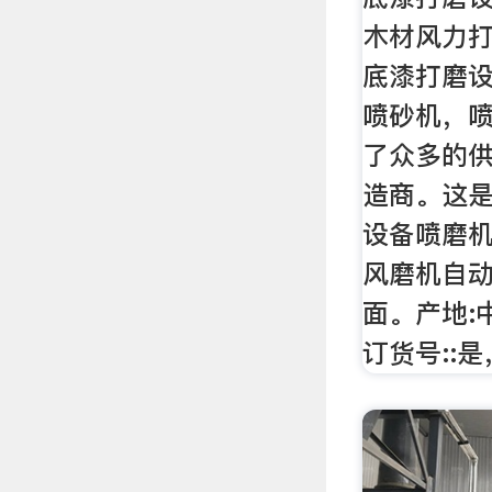
木材风力
底漆打磨
喷砂机，
了众多的
造商。这
设备喷磨机
风磨机自
面。产地:
订货号::是