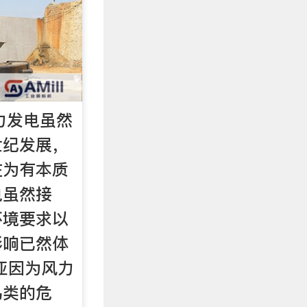
风力发电虽然
世纪发展，
在为有本质
电虽然接
环境要求以
影响已然体
亚因为风力
鸟类的危