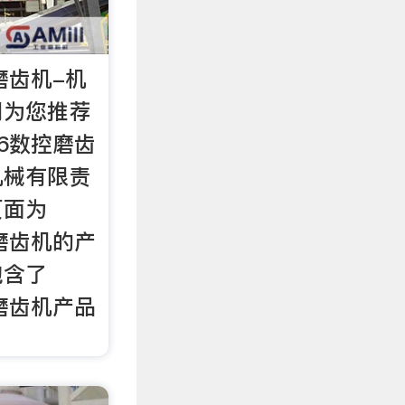
控磨齿机-机
网为您推荐
-6数控磨齿
机械有限责
页面为
控磨齿机的产
包含了
控磨齿机产品