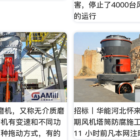
害，停止了4000
的运行
磨机，又称无介质磨
招标丨华能河北怀
磨机有变速和不同功
期风机塔筒防腐施
两种拖动方式，有的
11 小时前凡本网注