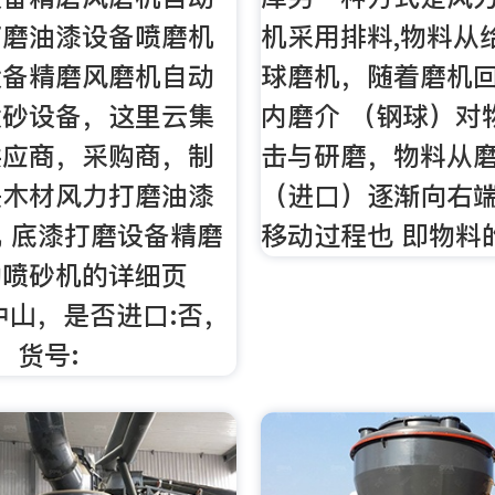
打磨油漆设备喷磨机
机采用排料,物料从
设备精磨风磨机自动
球磨机，随着磨机
喷砂设备，这里云集
内磨介 （钢球）对
供应商，采购商，制
击与研磨，物料从
是木材风力打磨油漆
（进口）逐渐向右
 底漆打磨设备精磨
移动过程也 即物料
动喷砂机的详细页
中山，是否进口:否，
，货号: