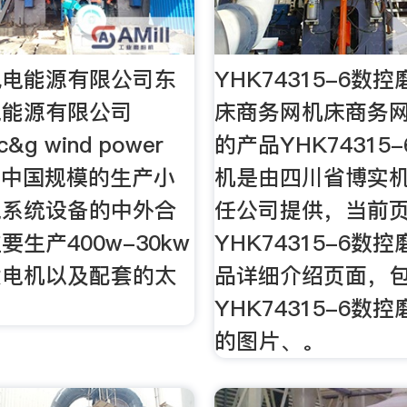
风电能源有限公司东
YHK74315-6数
电能源有限公司
床商务网机床商务
c&g wind power
的产品YHK74315
d）是中国规模的生产小
机是由四川省博实
电系统设备的中外合
任公司提供，当前
生产400w-30kw
YHK74315-6数
发电机以及配套的太
品详细介绍页面，
YHK74315-6数
的图片、。