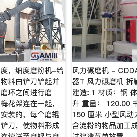
度，细度磨粉机-给
风力碾磨机 - CDD
的物料由铲刀铲起并
器T 风力碾磨机 拆解
与磨环之间进行磨
建造: 1 材质：钢 体
与梅花架连在一起，
升 重量： 120.00
斜安装的，每个磨辊
150 厘米 小型风
把铲刀，使物料形成
含淀粉的物品加工
流连续送至磨辊与磨
过建造菜单放置。-