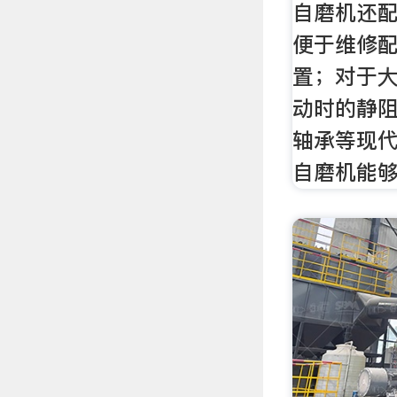
自磨机还
便于维修
置；对于
动时的静
轴承等现
自磨机能