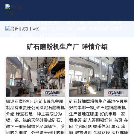
作为专业的 矿石磨粉机生产厂 制造厂家，我们致力于为您量
身定制高价值的粉体加工系统方案。获取厂家直销报价及技术
支持，请拨打：+8618037793862
矿石磨粉机生产厂 详情介绍
绿泥石磨粉机-巩义市瑞光金属
矿石超细磨粉机生产基地在哪里
制品有限责任公司绿泥石磨粉机
好的事哪一家_矿石超细磨粉机
介绍 绿泥石是一种主要成分为
生产基地在哪里 好的事哪一家
镁、铝、铁的天然硅酸盐矿石，
我来答 新人答题领红包 首页 在
颜色一般呈嫩绿色至深绿色，质
问 全部问题 娱乐休闲 游戏 旅
地较为细腻，外形与云母比较相
游 教育培训 金融财经 医疗健康