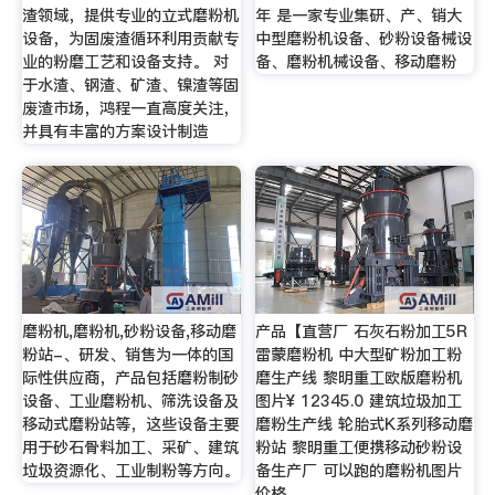
渣领域，提供专业的立式磨粉机
年 是一家专业集研、产、销大
设备，为固废渣循环利用贡献专
中型磨粉机设备、砂粉设备械设
业的粉磨工艺和设备支持。 对
备、磨粉机械设备、移动磨粉
于水渣、钢渣、矿渣、镍渣等固
废渣市场，鸿程一直高度关注，
并具有丰富的方案设计制造
磨粉机,磨粉机,砂粉设备,移动磨
产品【直营厂 石灰石粉加工5R
粉站-、研发、销售为一体的国
雷蒙磨粉机 中大型矿粉加工粉
际性供应商，产品包括磨粉制砂
磨生产线 黎明重工欧版磨粉机
设备、工业磨粉机、筛洗设备及
图片¥ 12345.0 建筑垃圾加工
移动式磨粉站等，这些设备主要
磨粉生产线 轮胎式K系列移动磨
用于砂石骨料加工、采矿、建筑
粉站 黎明重工便携移动砂粉设
垃圾资源化、工业制粉等方向。
备生产厂 可以跑的磨粉机图片
价格