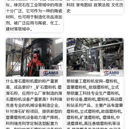
似。绿泥石在工业领域中的用途
科技 家电数码 政策法规 文化历
十分广泛，它可作为一种的陶瓷
史
材料，也可用于制造化妆品添加
剂，被广泛应用与陶瓷、化工、
建材等领域中。
什么滑石磨粉机磨的粉产量更
黎明重工磨粉机官网-磨粉机_
高、成品更好？_矿石磨粉机 磨
雷蒙磨粉机_欧版磨粉机_立式
滑石粉，应用什么厂家制造的滑
黎明重工科技专业生产磨粉机,
石磨粉机设备产量更高？科利瑞
砂粉设备,磨粉机,磨粉机,移动磨
克是专业的机械设备制造企业，
粉站系列产品。主要产品有雷蒙
针对滑石矿粉项目，提供新型的
磨粉机,立式磨粉机,欧版磨粉机,
雷蒙磨粉机设备助力增产降耗。
磨粉机,矿渣磨粉机, 磨煤机,中
科利瑞克科学定制选型配置方
速磨煤机,高压悬辊磨粉机等设