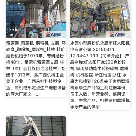
雷蒙磨_雷蒙机_磨粉机_立磨_环
永康小型磨粉机永康市红太阳机
辊磨_微粉机_磨煤机_桂林 桂矿
电有限公司 20150311
磨粉机始于1973年，专研磨粉
12:34:47 139【简单介绍】 产
机48年。雷蒙机雷蒙磨立磨 桂
品名称:红太阳厂家350克粉碎
林（原广西壮族自治区桂林）始
机 家用多功能中药粉碎机 磨粉
建于1973年，系广西机械工业
机 机械摇摆 所在地区:浙江 永
骨干企业，广西首批科技型企
康为您找到126条关于家用磨粉
业，原机电部定点生产碾磨设备
机永康生产商的工商注册年份、
的两大厂家之一。
员工人数、年营业额、信用记
录、主营产品、相关家用磨粉机
永康产品的供求