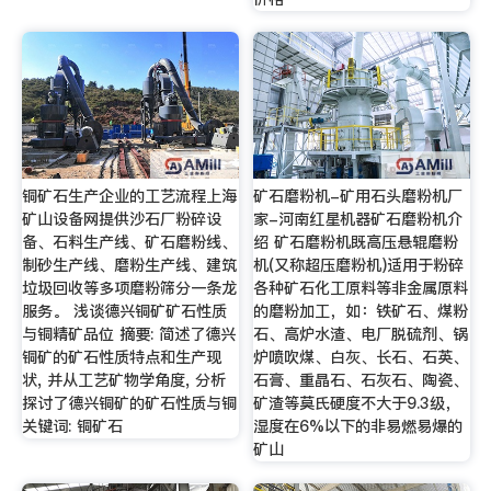
铜矿石生产企业的工艺流程上海
矿石磨粉机-矿用石头磨粉机厂
矿山设备网提供沙石厂粉碎设
家-河南红星机器矿石磨粉机介
备、石料生产线、矿石磨粉线、
绍 矿石磨粉机既高压悬辊磨粉
制砂生产线、磨粉生产线、建筑
机(又称超压磨粉机)适用于粉碎
垃圾回收等多项磨粉筛分一条龙
各种矿石化工原料等非金属原料
服务。 浅谈德兴铜矿矿石性质
的磨粉加工，如：铁矿石、煤粉
与铜精矿品位 摘要: 简述了德兴
石、高炉水渣、电厂脱硫剂、锅
铜矿的矿石性质特点和生产现
炉喷吹煤、白灰、长石、石英、
状, 并从工艺矿物学角度, 分析
石膏、重晶石、石灰石、陶瓷、
探讨了德兴铜矿的矿石性质与铜
矿渣等莫氏硬度不大于9.3级，
关键词: 铜矿石
湿度在6%以下的非易燃易爆的
矿山