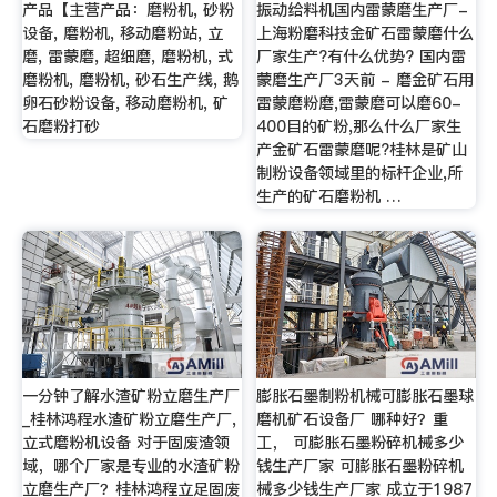
产品【主营产品：磨粉机, 砂粉
振动给料机国内雷蒙磨生产厂-
设备, 磨粉机, 移动磨粉站, 立
上海粉磨科技金矿石雷蒙磨什么
磨, 雷蒙磨, 超细磨, 磨粉机, 式
厂家生产?有什么优势? 国内雷
磨粉机, 磨粉机, 砂石生产线, 鹅
蒙磨生产厂3天前 - 磨金矿石用
卵石砂粉设备, 移动磨粉机, 矿
雷蒙磨粉磨,雷蒙磨可以磨60-
石磨粉打砂
400目的矿粉,那么什么厂家生
产金矿石雷蒙磨呢?桂林是矿山
制粉设备领域里的标杆企业,所
生产的矿石磨粉机 …
一分钟了解水渣矿粉立磨生产厂
膨胀石墨制粉机械可膨胀石墨球
_桂林鸿程水渣矿粉立磨生产厂,
磨机矿石设备厂 哪种好？重
立式磨粉机设备 对于固废渣领
工， 可膨胀石墨粉碎机械多少
域，哪个厂家是专业的水渣矿粉
钱生产厂家 可膨胀石墨粉碎机
立磨生产厂？桂林鸿程立足固废
械多少钱生产厂家 成立于1987