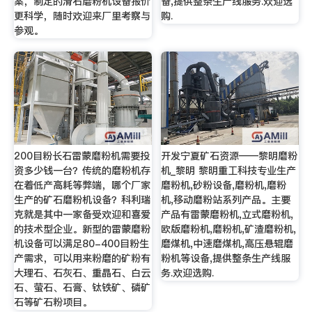
案，制定的滑石磨粉机设备报价
备,提供整条生产线服务.欢迎选
更科学，随时欢迎来厂里考察与
购.
参观。
200目粉长石雷蒙磨粉机需要投
开发宁夏矿石资源——黎明磨粉
资多少钱一台？传统的磨粉机存
机_黎明 黎明重工科技专业生产
在着低产高耗等弊端，哪个厂家
磨粉机,砂粉设备,磨粉机,磨粉
生产的矿石磨粉机设备？科利瑞
机,移动磨粉站系列产品。主要
克就是其中一家备受欢迎和喜爱
产品有雷蒙磨粉机,立式磨粉机,
的技术型企业。新型的雷蒙磨粉
欧版磨粉机,磨粉机,矿渣磨粉机,
机设备可以满足80-400目粉生
磨煤机,中速磨煤机,高压悬辊磨
产需求，可以用来粉磨的矿粉有
粉机等设备,提供整条生产线服
大理石、石灰石、重晶石、白云
务.欢迎选购.
石、萤石、石膏、钛铁矿、磷矿
石等矿石粉项目。