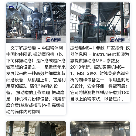
一文了解振动磨 - 中国粉体网
振动磨MS-I_参数_厂家报价_仪
中国粉体网讯 振动磨粉机（以
器信息网 - Instrument和澳为
下简称振动磨）是细磨或超细磨
您提供振动磨MS-I参数及
较理想的设备之一，是近些年来
2019年新。振动碾磨机MS-
发展起来的一种高效的细磨和超
1、MS-3是X-射线荧光光谱分
细磨设备，从机理上讲，它是利
析的制样设备之一，采用全封闭
用高频振动“弱化”物料的设
式设计，安全环保，性能可靠；
备。 振动磨的工作原理 振动磨
它可将被测物料样品研磨到180
是一种机械式粉碎设备，利用研
目以上的粉末状，以备压片。
磨介质(球形或棒形)在作高频振
动的筒体内对物料