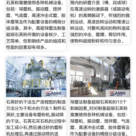
石英粉需要使用各种机械设备，
筒内的研磨介质（棒、段或球）
包括：球磨机、振动磨、搅拌
在高速运转的激振器（或振动电
磨、气流磨、高速冲击式磨、胶
机）的高频振动下，作强烈的抛
体磨等及作为配套设备的精细分
射运动、高速自转运动和慢速公
级设备。其中，高能球磨法制备
转运动，对散布其间的物料造成
超细石英粉所需的设备较少、工
强烈的冲击、磨擦、剪切作用，
艺简单，但影响终产品的组成和
使物料超细粉碎和均匀混合。
性能的因素却有很多。
石英砂的干法生产流程图的制造
球磨法制备超细石英粉的10个
方法分为干和水的方法:1.制作石
影响因素_时间制备超细石英粉
英砂,主要设备有磨粉机,振动筛
需要使用各种机械设备，包括：
的干法。石英石采石机的过程中
球磨机、振动磨、搅拌磨、气流
加工成小石,然后通过砂的磨粉
磨、高速冲击式磨、胶体磨等及
机处理后,再通过振动筛的选
作为配套设备的精细分级设备。