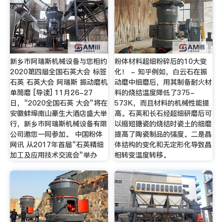
新乡市阿瑞斯机械设备与您相约
粉体材料超细粉碎后的10大变
2020第四届全国石英大会 标签
化！ - 知乎例如，白云石在振
石英 石英大会 阿瑞斯 振动磨机
动磨中细磨后，用其制备耐火材
单筒磨 [导读] 11月26-27
料的烧结温度降低了375-
日，“2020全国石英 大会”将在
573K，而且材料的机械性能提
安徽蚌埠南山豪生大酒店盛大举
高。石英和长石经超细研磨后可
行，新乡市阿瑞斯机械设备有限
以缩短搪瓷的烧结时瓷土的细磨
公司邀您一同参加。 中国粉体
提高了陶瓷制品的强度。二是晶
网讯 从2017年首届“石英精细
体结构的变化和无定形化导致晶
加工及应用技术交流会”举办
相转变温度转移。