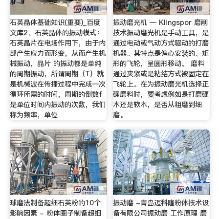
石英晶体基础知识(重要)_百度
振动磨光机 — Klingspor 磨削
文库2、石英晶体的振动模式：
技术振动磨光机是手动工具，是
石英晶片在电场作用下，由于内
通过电动或气动方式驱动的打磨
部产生应力而形变，从而产生机
机器。其特点是偏心安装的、矩
械振动，晶片 的振动都是单纯
形的飞轮，呈圆形移动。 磨料
的周期振动，所谓周期（T）就
通过夹紧或是粘结方式被固定在
是机械波在传播过程中完成一次
飞轮上。在为振动磨光机选择正
循环所需的时间，周期的倒数f
确磨料时，要考虑例如是打磨硬
是单位时间内振动的次数，我们
木还是软木，是否从粗磨到细
称为频率，单位
磨。
球磨法制备超细石英粉的10个
振动磨 -青岛迈科隆粉体技术设
影响因素 - 粉体圈子制备超细
备有限公司振动磨 工作原理 磨