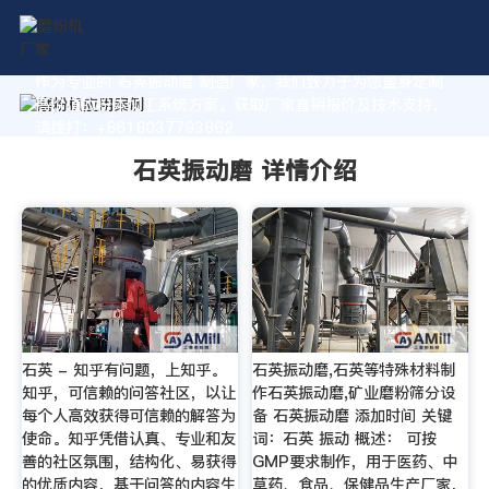
作为专业的 石英振动磨 制造厂家，我们致力于为您量身定制
高价值的粉体加工系统方案。获取厂家直销报价及技术支持，
请拨打：+8618037793862
石英振动磨 详情介绍
石英 - 知乎有问题，上知乎。
石英振动磨,石英等特殊材料制
知乎，可信赖的问答社区，以让
作石英振动磨,矿业磨粉筛分设
每个人高效获得可信赖的解答为
备 石英振动磨 添加时间 关键
使命。知乎凭借认真、专业和友
词：石英 振动 概述： 可按
善的社区氛围，结构化、易获得
GMP要求制作，用于医药、中
的优质内容，基于问答的内容生
草药、食品、保健品生产厂家，