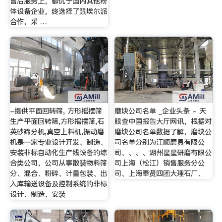
售后服务上，都优于国内其他粉
体设备企业，终选择了跟埃尔派
合作，采 …
-提供平面回转筛, 方形摇摆筛
磨块公司名单 _企业头条 - 天
生产平面回转筛,方形摇摆筛,石
眼查中国报告大厅网讯，根据对
英砂筛分机,真空上料机,振动磨
磨块公司名单数据了解，磨块公
机是一家专业设计开发、制造、
司名单分别为江顺磨具有限公
安装非标自动化生产线设备的综
司、、、、湖州星星研磨有限公
合类公司，公司从事散装物料筛
司上海（松江）销售服务分公
分、混合、粉碎、计量包装、出
司、上海奉贤四团大理石厂、
入库输送设备及控制系统的非标
设计、制造、安装