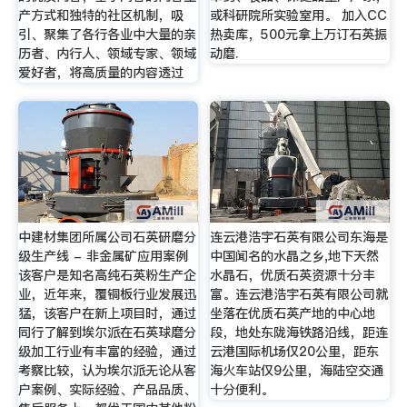
产方式和独特的社区机制，吸
或科研院所实验室用。 加入CC
引、聚集了各行各业中大量的亲
热卖库，500元拿上万订石英振
历者、内行人、领域专家、领域
动磨.
爱好者，将高质量的内容透过
中建材集团所属公司石英研磨分
连云港浩宇石英有限公司东海是
级生产线 - 非金属矿应用案例
中国闻名的水晶之乡,地下天然
该客户是知名高纯石英粉生产企
水晶石，优质石英资源十分丰
业，近年来，覆铜板行业发展迅
富。连云港浩宇石英有限公司就
猛，该客户在新上项目时，通过
坐落在优质石英产地的中心地
同行了解到埃尔派在石英球磨分
段，地处东陇海铁路沿线，距连
级加工行业有丰富的经验，通过
云港国际机场仅20公里，距东
考察比较，认为埃尔派无论从客
海火车站仅9公里，海陆空交通
户案例、实际经验、产品品质、
十分便利。