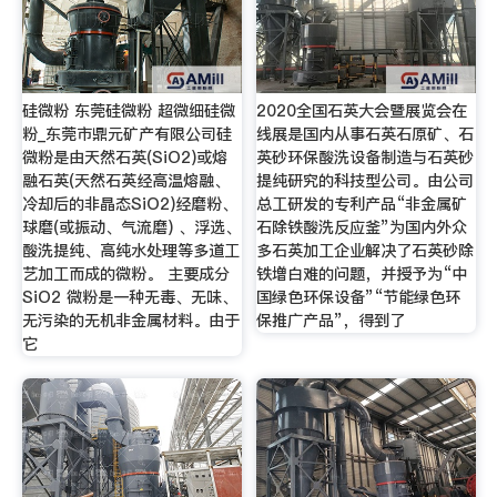
硅微粉 东莞硅微粉 超微细硅微
2020全国石英大会暨展览会在
粉_东莞市鼎元矿产有限公司硅
线展是国内从事石英石原矿、石
微粉是由天然石英(SiO2)或熔
英砂环保酸洗设备制造与石英砂
融石英(天然石英经高温熔融、
提纯研究的科技型公司。由公司
冷却后的非晶态SiO2)经磨粉、
总工研发的专利产品“非金属矿
球磨(或振动、气流磨) 、浮选、
石除铁酸洗反应釜”为国内外众
酸洗提纯、高纯水处理等多道工
多石英加工企业解决了石英砂除
艺加工而成的微粉。 主要成分
铁増白难的问题，并授予为“中
SiO2 微粉是一种无毒、无味、
国绿色环保设备”“节能绿色环
无污染的无机非金属材料。由于
保推广产品”，得到了
它