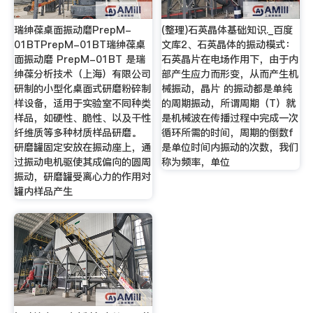
瑞绅葆桌面振动磨PrepM-
(整理)石英晶体基础知识._百度
01BTPrepM-01BT瑞绅葆桌
文库2、石英晶体的振动模式：
面振动磨 PrepM-01BT 是瑞
石英晶片在电场作用下，由于内
绅葆分析技术（上海）有限公司
部产生应力而形变，从而产生机
研制的小型化桌面式研磨粉碎制
械振动，晶片 的振动都是单纯
样设备，适用于实验室不同种类
的周期振动，所谓周期（T）就
样品，如硬性、脆性、以及干性
是机械波在传播过程中完成一次
纤维质等多种材质样品研磨。
循环所需的时间，周期的倒数f
研磨罐固定安放在振动座上，通
是单位时间内振动的次数，我们
过振动电机驱使其成偏向的圆周
称为频率，单位
振动，研磨罐受离心力的作用对
罐内样品产生