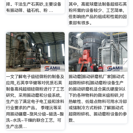
择。干法生产石英砂,主要设备
其中，高能球磨法制备超细石英
有振动筛、磕石机、粉 …
粉所需的设备较少、工艺简单，
但影响终产品的组成和性能的因
素却有很多。
一文了解电子级硅微粉的制备及
振动磨|振动研磨机厂家|振动式
应用_石英李华健等对优质石英
超微粉碎机|振动磨粉设备生产
制备高纯超细硅微粉进行了工艺
的振动研磨机适合莫氏硬度9以
研究，采用振动磨和分级系统，
下的各种物料的微米级粉碎,对
生产出了满足电子电工级和涂料
热敏性、低熔点物料可用水冷却
行业要求的产品。 季理沅等采
或强制冷方式粉碎.了解振动式
用振动碾磨-旋风分级-磁选-酸
超微粉碎机、振动磨粉设备的参
洗-水洗-干燥的联合工艺，可
数、
生产出质…