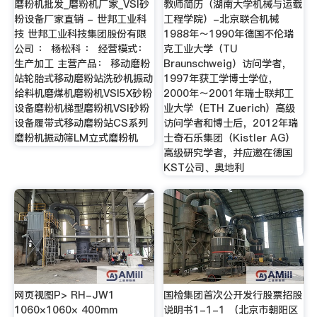
磨粉机批发_磨粉机厂家_VSI砂
教师简历（湖南大学机械与运载
粉设备厂家直销 - 世邦工业科
工程学院）-北京联合机械
技 世邦工业科技集团股份有限
1988年～1990年德国不伦瑞
公司 ： 杨松科 ： 经营模式：
克工业大学（TU
生产加工 主营产品： 移动磨粉
Braunschweig）访问学者，
站轮胎式移动磨粉站洗砂机振动
1997年获工学博士学位，
给料机磨煤机磨粉机VSI5X砂粉
2000年～2001年瑞士联邦工
设备磨粉机梯型磨粉机VSI砂粉
业大学（ETH Zuerich）高级
设备履带式移动磨粉站CS系列
访问学者和博士后，2012年瑞
磨粉机振动筛LM立式磨粉机
士奇石乐集团（Kistler AG）
高级研究学者，并应邀在德国
KST公司、奥地利
网页视图P> RH-JW1
国检集团首次公开发行股票招股
1060×1060× 400mm
说明书1-1-1 （北京市朝阳区