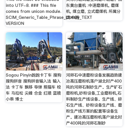
into UTF-8. ### This file
东黄台重机 :中速磨煤机, 磨煤
comes from unicon module.
机, 煤立磨, 立式磨煤机 所属分
SCIM_Generic_Table_Phrase_Library_TEXT
类:中国
VERSION
Sogou Pinyin跑跑卡丁车 搜狗
河卵石中速磨粉设备发展趋势建
搜狗拼音 搜狗拼音输入法 输入
冶高压磨粉机落户湖北时产400
法 卡丁车 飘移 导弹 熊猫车 校
吨的河卵石制砂生产。生产矿石
车 马拉松 尖峰 合金 红喷 蓝喷
磨粉机,砂粉设备,工业磨粉机,石
小乖 博士
料制砂生产线设备。生产线、碎
石生产线、砂粉设备生产线、磨
粉生产线方案的配置等设备生
产。建冶高压磨粉机落户湖北时
产400吨的河卵石制砂