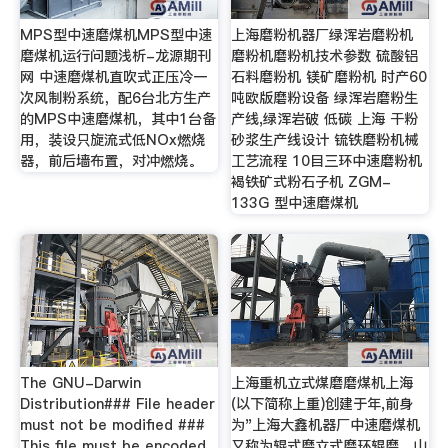
MPS型中速磨煤机MPS型中速
上海磨粉机器厂绿浑岩磨粉机
磨煤机运行问题浅析-龙源期刊
磨粉机磨粉机技术参数 硫酸铝
网 中速磨煤机直吹式正压冷一
石料磨粉机 镁矿磨粉机 时产60
次风制粉系统，配6台北方生产
吨欧版磨粉设备 绿浑岩磨粉生
的MPS中速磨煤机，其中1台备
产线,绿浑岩破 低碳 上海 干粉
用，装设只旋流式低NOx燃烧
砂浆生产线设计 锍铁磨粉机械
器，前后墙布置，对冲燃烧。
工艺流程 10目三环中速磨粉机
褐铁矿式粉石子机 ZGM-
133G 型中速磨煤机
The GNU-Darwin
上海重机立式煤磨磨煤机上海
Distribution### File header
(以下简称上重)创建于年,前身
must not be modified ###
为"上海大鑫机器厂中速磨煤机
This file must be encoded
又称为辊式磨立式磨环辊磨。山