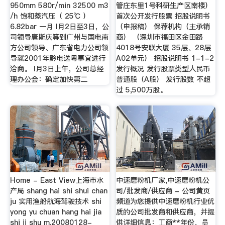
950mm 580r/min 32500 m3
管庄东里1号科研生产区南楼）
/h 饱和蒸汽压（ 25℃ ）
首次公开发行股票 招股说明书
6.82bar 一月 l月2日至3日，公
（申报稿） 保荐机构（主承销
司领导唐斯庆等到广州与国电南
商） （深圳市福田区金田路
方公司领导、广东省电力公司领
4018号安联大厦 35层、28层
导就2001年黔电送粤事宜进行
A02单元） 招股说明书 1-1-2
洽商。 l月3日上午，公司总经
发行概况 发行股票类型人民币
理办公会：确定加快第二
普通股（A股） 发行股数 不超
过 5,500万股。
Home - East View上海市水
中速磨粉机厂家,中速磨粉机公
产局 shang hai shi shui chan
司/批发商/供应商 - 公司黄页
ju 实用渔船航海驾驶技术 shi
频道为您提供中速磨粉机行业优
yong yu chuan hang hai jia
质的公司批发商和供应商，并提
shi ji shu m.20080128-
供详细信息：工商**年份、员