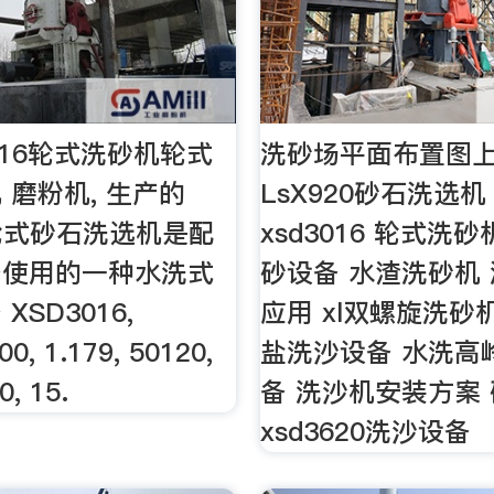
016轮式洗砂机轮式
洗砂场平面布置图
 磨粉机, 生产的
LsX920砂石洗选机
轮式砂石洗选机是配
xsd3016 轮式洗
备使用的一种水洗式
砂设备 水渣洗砂机
XSD3016,
应用 xl双螺旋洗砂
0, 1.179, 50120,
盐洗沙设备 水洗高
0, 15.
备 洗沙机安装方案
xsd3620洗沙设备