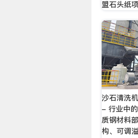
盟石头纸
沙石清洗
- 行业中
质钢材料
构、可调