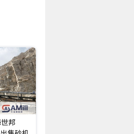
海世邦
机 出售砂机