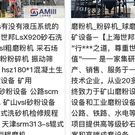
orks有没有液压系统的
磨粉机_粉碎机_球
世邦LsX920砂石洗
矿设备–【上海世
sI粗磨粉机 采石场
"行***之道，尊重
微粉粉碎机 振动筛
值"—— 是一家集
a hsz180*1混凝土生
产、销售、服务于
设备 矿用
技术企业。从业20
22砂粉设备 公路scm
终致力于矿山磨粉
 矿山vsi砂粉设备
设备和工业磨粉设
6轮式洗砂机检修规程
公路、铁路、水电
66 天津srm313-s辊式
项目提供高等级砂
s型辊磨机
案和高端成套设备