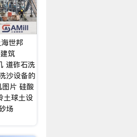
上海世邦
 建筑
砂机 道砟石洗
 洗沙设备的
机图片 硅酸
岭土球土设
 砂场