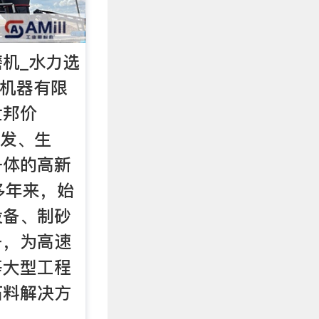
磨机_水力选
邦机器有限
世邦价
研发、生
一体的高新
多年来，始
设备、制砂
备，为高速
等大型工程
石料解决方
。