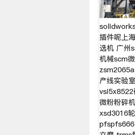
solidw
插件呢上海
选机 广州s
机械scm
zsm2065
产线实验室
vsi5x85
微粉粉碎机
xsd301
pfspfs6
立磨 trm