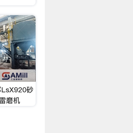
sX920砂
邦雷磨机