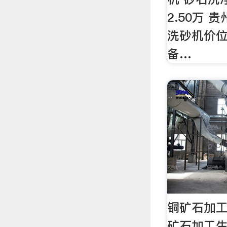
2.50万
洗砂机价位
备…
铜矿石加
矿石加工生