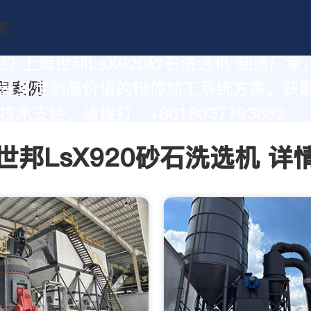
的 上海世邦LsX920砂石洗选机 制造厂
量身定制高价值的粉体加工系统方案。获
术支持，请拨打：+8618037793862
世邦LsX920砂石洗选机 详