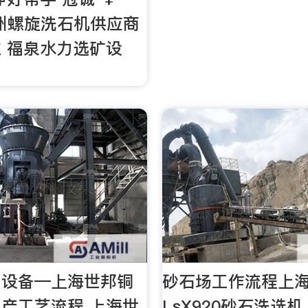
 贵州螺旋洗石机供应商
 福泉水力选矿设
工设备—上海世邦铜
砂石场工作流程上
产工艺流程 上海世
LsX920砂石洗选