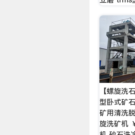
【螺旋洗
型卧式矿石
矿用清洗脱泥
旋洗矿机 ￥
机 砂石洗