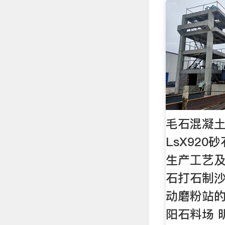
毛石混凝
LsX920
生产工艺及
石打石制沙
动磨粉站的
阳石料场 