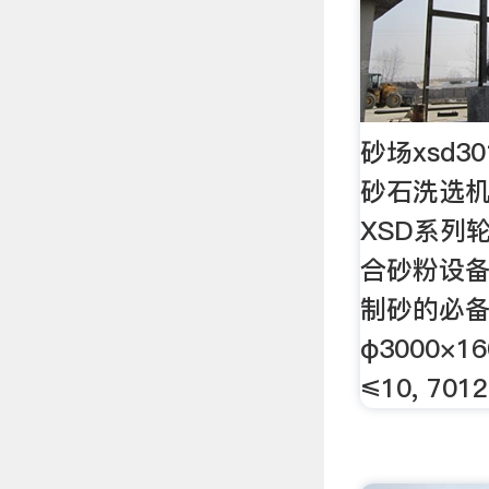
砂场xsd3
砂石洗选机
XSD系列
合砂粉设
制砂的必备 
φ3000×160
≤10, 7012