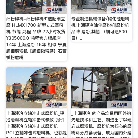
细粉碎机-细粉碎机矿渣超细立
专业制造机械设备/碳化硅磨粉
磨 HLMX1700 新型立式磨粉
机|上海建冶除尘磨粉机|磨粉机
机 节能 鸿程 品牌 72小时发货
品牌 建冶,其他 （细可达800
¥305000.0 鸿程官方旗舰店
目）。
14年 上海建冶 15年 相似 宁夏
超细磨粉机【超细微粉磨】石膏
微粉磨粉
上海建冶立轴冲击式磨粉机_建
_上海建冶 的产品均采用国外的
冶磨粉机立轴冲击式参数_报价
先进技术和工艺，制造出了以硬
上海建冶立轴冲击式磨粉机
岩式磨粉机、磨粉机为核心的磨
PCL立轴冲击式磨粉机，也就是
粉筛分成套设备，成为国内外建