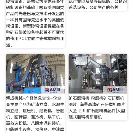
砂粉设备。是我公司专家在多年
筑行业以及高等级铁路、公路的
研制设备的基础上吸取美国同类
首选设备。公司生产的各种
产品的先进巴马克技术开发出的
一种具有国际先进水平的高能低
耗设备，新型砂粉设备性能在各
种矿石细破设备中起着不可替代
的作用PCL立轴冲击式磨粉机用
途。
博成机械-产品信息查询-企查
矿石磨粉机 粉磨机矿石研磨机
查主要产品为矿渣立磨、水泥生
图片-海量高清矿石研磨机图片
料立磨、辊压机、磨粉机、管磨
大全 四川矿石磨粉机配件|大型
机、回转窑、篦冷机、烘干机、
辊式磨粉机研磨机
高效选粉机、八嘴水泥包装机、
电袋除尘设备、预热器、中速磨