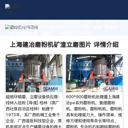
作为专业的 上海建冶磨粉机矿渣立磨图片 制造厂家，我们致
力于为您量身定制高价值的粉体加工系统方案。获取厂家直销
报价及技术支持，请拨打：+8618037793862
上海建冶磨粉机矿渣立磨图片 详情介绍
超细环辊磨，立磨设备供应商：
600*900磨粉机处理量上海建
桂林入驻粉 [导读] 桂林（原广
冶pe系列磨粉机，复摆磨粉
西壮族自治区桂林）始建于
机，磨粉机，磨粉机机，磨粉机
1973年，系广西机械工业骨干
具有处理能力大，操作简单，维
企业，广西首批科技型企业，原
修方便和使用寿命长等特点。
机电部定点生产碾磨设备的两大
磨粉机_专业的石料粗碎磨粉机