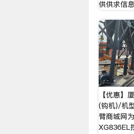
供供求信息
【优惠】厦
(钩机)/机
臂商城网
XG836