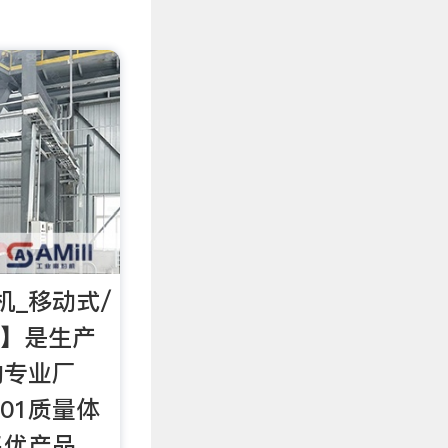
机_移动式/
【】是生产
的专业厂
001质量体
名优产品、