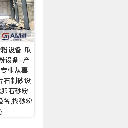
粉设备 瓜
粉设备-产
 专业从事
片石制砂设
找卵石砂粉
设备,找砂粉
备