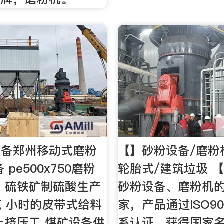
设备郑州移动式磨粉
【】砂粉设备/磨粉
 pe500x750磨粉
轮胎式/建筑垃圾 
 硫铁矿制硫酸生产
砂粉设备、磨粉机
0吨 小时的皮带式给料
家，产品通过ISO9
土挤压工 煤矿设备供
系认证，获得国家