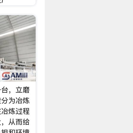
一台，立磨
渣分为冶炼
在冶炼过程
大，从而给
负担和环境