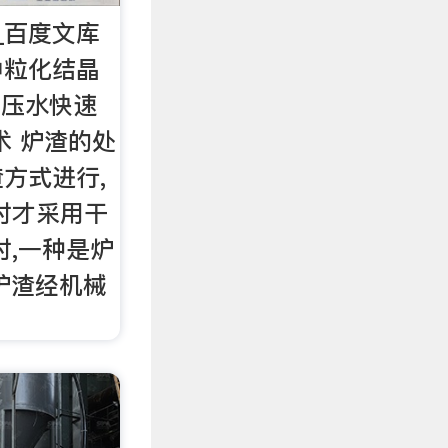
_百度文库
中粒化结晶
高压水快速
术 炉渣的处
方式进行,
时才采用干
时,一种是炉
炉渣经机械
。