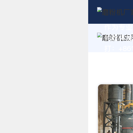
作为专业
的粉体加
打：+861