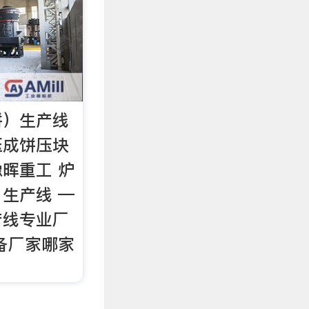
饼）生产线
压成饼压块
晖重工 炉
生产线 —
产线专业厂
备厂家哪家