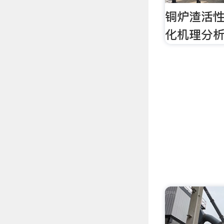
铜炉渣活
化机理分