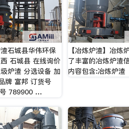
炉渣石城县华伟环保
【冶炼炉渣】冶炼
西 石城县 在线询价
了丰富的冶炼炉渣
圾炉渣 分选设备 加
内容包含:冶炼炉渣
 品牌 富邦 订货号
号 789900 …