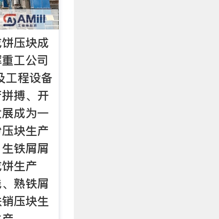
成饼压块成
晖重工公司
及工程设备
苦拼搏、开
发展成为一
粉压块生产
、生铁屑屑
成饼生产
线、熟铁屑
铁销压块生
生产