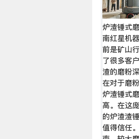
炉渣锤式磨
南红星机
前是矿山
了很多客
渣的磨粉深
在对于磨
炉渣锤式
高。在这
的炉渣渣
值得信任。
南，较大