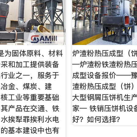
是为固体原料、材料
炉渣粉热压成型（
开采和加工提供装备
—炉渣粉铁渣粉热
础行业之一，服务于
成型设备报价——豫
色冶金、煤炭、建
渣粉热压成型（饼）
、核工业等重要基础
大型钢屑压饼机生
，其产品在交通、铁
家— 铁销压饼机设
、水挨犁罪挨利水电
好？如何选择？
门的基本建设中也有