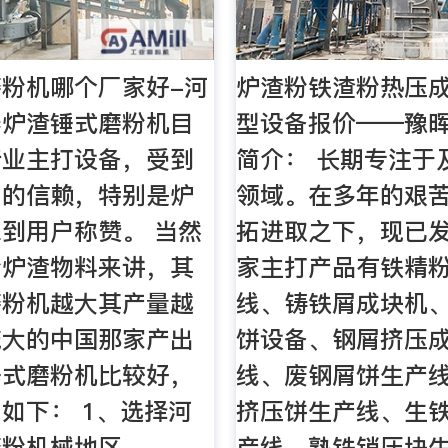
粉机哪个厂家好-河
炉渣粉铁渣粉热压
器炉渣锤式磨粉机目
型设备报价——豫
行业主打设备，受到
简介： 长期专注于
户的信赖，特别是炉
领域。在多年的艰
到用户称赞。 当然
拓进取之下，现已
粉炉渣物料来讲，其
家主打产品有铁精
磨粉机越大其产量越
线、铸铁屑成块机
庞大的中国那家产出
饼设备、钢屑挤压
锤式磨粉机比较好，
线、废钢屑饼生产
如下： 1、选择河
挤压饼生产线、生
磨粉机械地区
产线、熟铁销压块