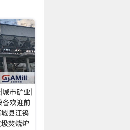
|城市矿业|
设备欢迎前
石城县江钨
垃圾焚烧炉