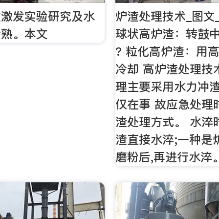
性激发实验研究及水
炉渣处理技术_图文
析熟。本文
球状高炉渣：转鼓
? 粒化高炉渣：用
冷却 高炉渣处理技
理主要采用水力冲渣
仅在事 故应急处理
渣处理方式。 水淬
渣直接水淬;一种是
磨粉后,再进行水淬