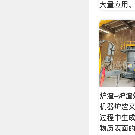
大量应用
炉渣-炉渣
机器炉渣
过程中生
物质表面