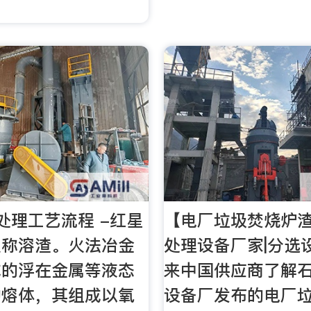
。
处理工艺流程 -红星
【电厂垃圾焚烧炉渣
又称溶渣。火法冶金
处理设备厂家|分选
成的浮在金属等液态
来中国供应商了解
的熔体，其组成以氧
设备厂发布的电厂