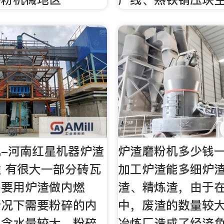
-河南红星机器炉渣
炉渣磨粉机多少钱
 有很大一部分砖瓦
加工炉渣能多细炉
需要用炉渣做内燃
渣、精炼渣，由于
情况下需要粉碎的内
中，废渣的数量较
但含水量较大，粉碎
冶炼厂造成了经济