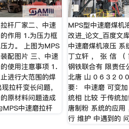
紧拉杆厂家二、中速
MPS型中速磨煤机
的作用 1.为压力框
改进_论文_百度文库
压力。 上图为MPS
中速磨煤机液压 系
装配图片 三、中速
丁立轩 ， 张 信 （
的使用注意事项 1.
钢铁联合有 限责任公
禁止进行大范围的焊
北唐 山 0 6 3 2 0 
发出现拉杆变长问题，
要： 中速磨 可变加
杆的原材料问题造成
统相 比较 于传统
为MPS中速磨拉杆
唐制粉 系统的应用 
行 维护 中遇到的 