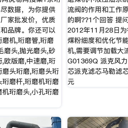
详尽数据，为你提供
流阀的作用和工作
的厂家批发价，优质
的啊??1个回答 提
源和品牌。你还可以
2012年11月28
珩磨机,珩磨管,珩磨
煤粉细度和优化节
毛磨头,抛光磨头,砂
机,需要调节加载大
,欧版磨,中速磨,珩
G01369Q 派克
珩磨头珩磨,珩磨头珩
芯派克滤芯马勒滤芯 ¥
头珩磨杆,珩磨机珩磨
元
磨机珩磨头,小孔珩磨