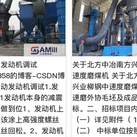
动发动机调试
关于北方中冶南方
2358的博客-CSDN博
速度磨煤机 关于北
动发动机调试1.发
兴业柳钢中速度磨
.1发动机本身的减震
速磨外协毛坯及成品
做到位1、发动机上
标。二、招标项目
应该涂上高强度螺丝
（一）详见附件（ 1
丝回松。2、发动机
（二） 中标单位按