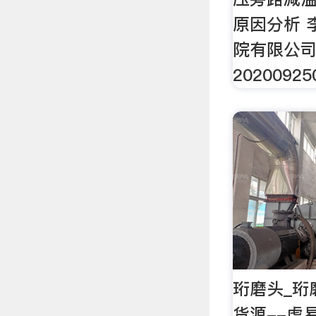
原因分析 
院有限公司 
20200925
珩磨头_珩
货源--虎