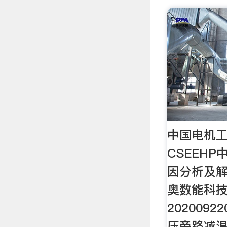
中国电机工
CSEEH
因分析及解
奥数能科技
2020092
压旁路减温