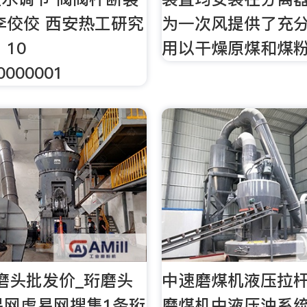
李佼佼 西安热工研究
为一次风提供了充
10
用以干燥原煤和煤
0000001
磨头批发价_珩磨头
中速磨煤机液压拉
易网虎易网搜集1条珩
磨煤机中液压油系