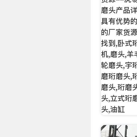
磨头产品
具有优势
的厂家货
找到,卧式
机,磨头,羊
轮磨头,宇珩
磨珩磨头,
磨头,珩磨
头,立式珩
头,油缸