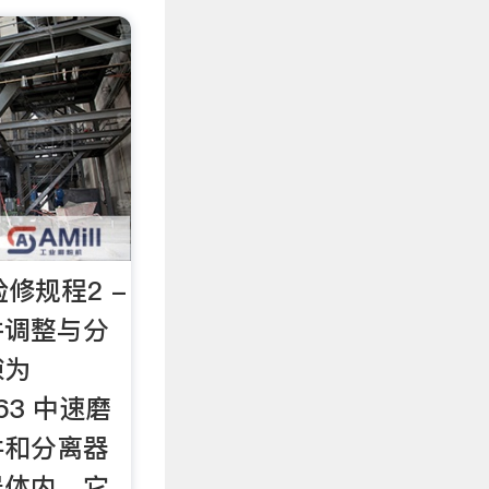
检修规程2 -
并调整与分
隙为
863 中速磨
件和分离器
器体内。它