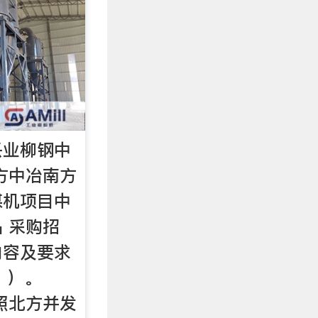
兴业柳钢中
方中冶南方
煤机项目中
 采购招
内容及要求
 ）。
照北方并发