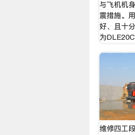
与飞机机
震措施。
好、且十
为DLE20
维修四工段