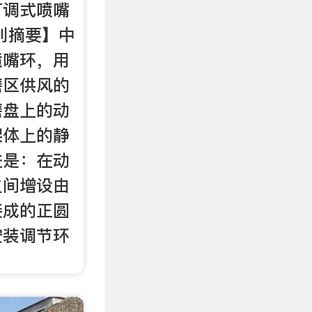
可调式喷嘴
利摘要】中
喷嘴环，用
磨区供风的
磨盘上的动
架体上的静
进是：在动
之间增设由
接成的正圆
安装调节环