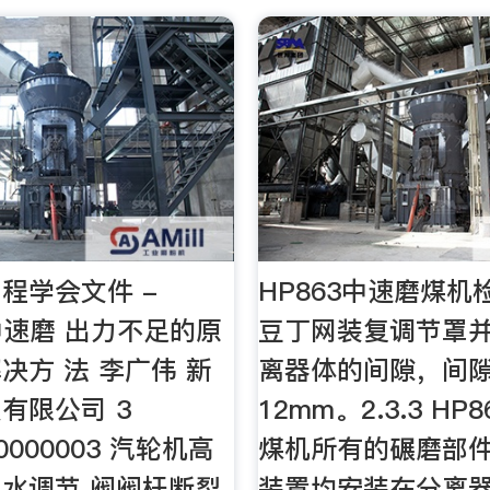
程学会文件 -
HP863中速磨煤机
P中速磨 出力不足的原
豆丁网装复调节罩
决方 法 李广伟 新
离器体的间隙，间
有限公司 3
12mm。2.3.3 HP
20000003 汽轮机高
煤机所有的碾磨部
水调节 阀阀杆断裂
装置均安装在分离