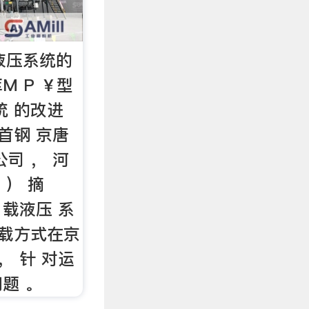
液压系统的
M P ￥型
统 的改进
 首钢 京唐
司 ， 河
0 ） 摘
 载液压 系
加载方式在京
， 针 对运
问题 。