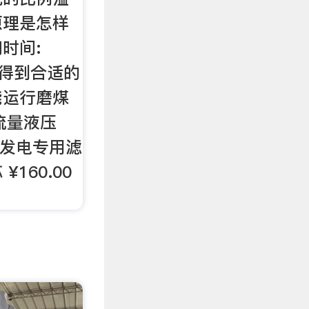
原理是怎样
问时间:
日为得到合适的
能运行磨煤
流量液压
风力发电专用滤
160.00