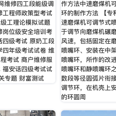
网维修四工段能级调
作方法中速磨煤机
修工程师政策型考试
环的制作方法 【专
中级工理论模拟试题
速磨煤机可调节式
修岗位级安全培训考
于调节向磨煤机碾
话四级考试 原奶工段
风速，包括固定在
学四年级考试试卷 维
喷嘴环、安装在中
程考试 商户维修服
喷嘴环，所作的改
 福安话四级考试试
喷嘴环和静喷嘴环
相关专题 财富测试
数段等径圆弧片衔
调节环，在机壳上
的环圆周