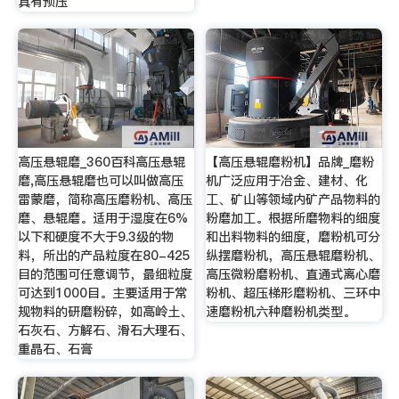
具有预压
高压悬辊磨_360百科高压悬辊
【高压悬辊磨粉机】品牌_磨粉
磨,高压悬辊磨也可以叫做高压
机广泛应用于冶金、建材、化
雷蒙磨，简称高压磨粉机、高压
工、矿山等领域内矿产品物料的
磨、悬辊磨。适用于湿度在6%
粉磨加工。根据所磨物料的细度
以下和硬度不大于9.3级的物
和出料物料的细度，磨粉机可分
料，所出的产品粒度在80-425
纵摆磨粉机，高压悬辊磨粉机、
目的范围可任意调节，最细粒度
高压微粉磨粉机、直通式离心磨
可达到1000目。主要适用于常
粉机、超压梯形磨粉机、三环中
规物料的研磨粉碎，如高岭土、
速磨粉机六种磨粉机类型。
石灰石、方解石、滑石大理石、
重晶石、石膏