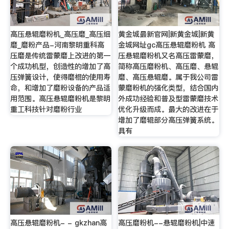
高压悬辊磨粉机_高压磨_高压细
黄金城最新官网|新黄金城|新黄
磨_磨粉产品-河南黎明重科高
金城网址gc高压悬辊磨粉机 高
压磨是传统雷蒙磨上改进的第一
压悬辊磨粉机又名高压雷蒙磨，
个成功机型，创造性的增加了高
简称高压磨粉机、高压磨、悬辊
压弹簧设计，使得磨棍的使用寿
磨、高压悬辊磨。属于我公司雷
命，和增加了磨粉设备的产品适
蒙磨粉机的强化类型，结合国内
用范围。高压悬辊磨粉机是黎明
外成功经验和普及型雷蒙磨技术
重工科技针对磨粉行业
优化升级而成。最大的改进在于
增加了磨辊部分高压弹簧系统。
具有
高压悬辊磨粉机- - gkzhan高
高压磨粉机--悬辊磨粉机|中速