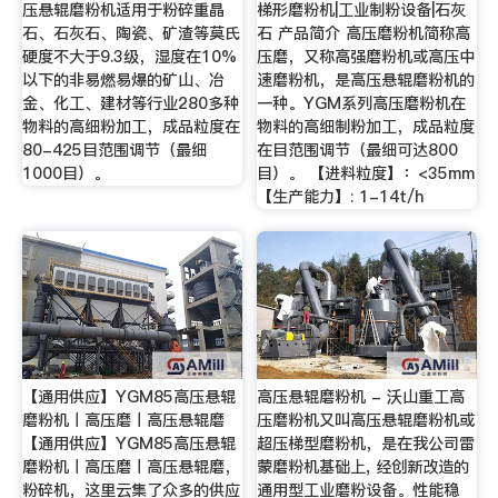
压悬辊磨粉机适用于粉碎重晶
梯形磨粉机|工业制粉设备|石灰
石、石灰石、陶瓷、矿渣等莫氏
石 产品简介 高压磨粉机简称高
硬度不大于9.3级，湿度在10%
压磨，又称高强磨粉机或高压中
以下的非易燃易爆的矿山、冶
速磨粉机，是高压悬辊磨粉机的
金、化工、建材等行业280多种
一种。YGM系列高压磨粉机在
物料的高细粉加工，成品粒度在
物料的高细制粉加工，成品粒度
80-425目范围调节（最细
在目范围调节（最细可达800
1000目）。
目）。 【进料粒度】：<35mm
【生产能力】: 1-14t/h
【通用供应】YGM85高压悬辊
高压悬辊磨粉机 - 沃山重工高
磨粉机丨高压磨丨高压悬辊磨
压磨粉机又叫高压悬辊磨粉机或
【通用供应】YGM85高压悬辊
超压梯型磨粉机，是在我公司雷
磨粉机丨高压磨丨高压悬辊磨，
蒙磨粉机基础上, 经创新改造的
粉碎机，这里云集了众多的供应
通用型工业磨粉设备。性能稳