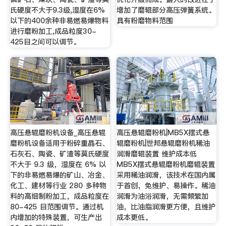
氏硬度不大于9.3级,湿度在6%
增加了磨辊部分高压弹簧系统。
以下的400余种非易燃易爆物料
具有粉磨物料范围
进行磨粉加工,成品粒度30-
425目之间可以调节。
高压悬辊磨粉机设备_高压悬辊
高压悬辊磨粉机|MB5X摆式悬
磨粉机设备适用于粉碎重晶石、
辊磨粉机|世邦悬辊磨粉机稀油
石灰石、陶瓷、矿渣等莫氏硬度
润滑磨辊装置 维护成本低
不大于 9.3 级，湿度在 6% 以
MB5X摆式悬辊磨粉机磨辊装置
下的非易燃易爆的矿山、冶金、
采用稀油润滑，该技术在国内属
化工、建材等行业 280 多种物
于首创，免维护、易操作。稀油
料的高细制粉加工，成品粒度在
润滑为油浴润滑，无需频繁加
80-425 目范围调节。通过机
油，比油脂润滑更方便，且维护
内增加的特殊装置，可生产出
成本更低。