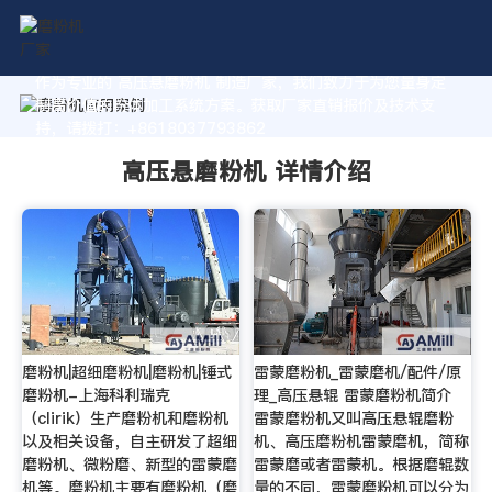
作为专业的 高压悬磨粉机 制造厂家，我们致力于为您量身定
制高价值的粉体加工系统方案。获取厂家直销报价及技术支
持，请拨打：+8618037793862
高压悬磨粉机 详情介绍
磨粉机|超细磨粉机|磨粉机|锤式
雷蒙磨粉机_雷蒙磨机/配件/原
磨粉机-上海科利瑞克
理_高压悬辊 雷蒙磨粉机简介
（clirik）生产磨粉机和磨粉机
雷蒙磨粉机又叫高压悬辊磨粉
以及相关设备，自主研发了超细
机、高压磨粉机雷蒙磨机，简称
磨粉机、微粉磨、新型的雷蒙磨
雷蒙磨或者雷蒙机。根据磨辊数
机等。磨粉机主要有磨粉机（磨
量的不同，雷蒙磨粉机可以分为