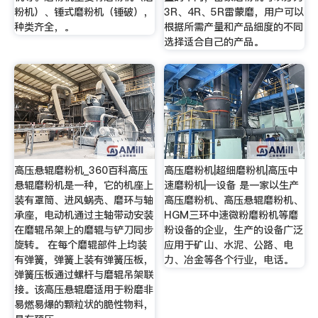
粉机）、锤式磨粉机（锤破），
3R、4R、5R雷蒙磨，用户可以
种类齐全，。
根据所需产量和产品细度的不同
选择适合自己的产品。
高压悬辊磨粉机_360百科高压
高压磨粉机|超细磨粉机|高压中
悬辊磨粉机是一种，它的机座上
速磨粉机|—设备 是一家以生产
装有罩筒、进风蜗壳、磨环与轴
高压磨粉机、高压悬辊磨粉机、
承座，电动机通过主轴带动安装
HGM三环中速微粉磨粉机等磨
在磨辊吊架上的磨辊与铲刀同步
粉设备的企业，生产的设备广泛
旋转。 在每个磨辊部件上均装
应用于矿山、水泥、公路、电
有弹簧，弹簧上装有弹簧压板，
力、冶金等各个行业，电话。
弹簧压板通过螺杆与磨辊吊架联
接。该高压悬辊磨适用于粉磨非
易燃易爆的颗粒状的脆性物料，