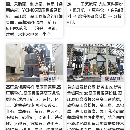
商，采购商，制造商。这是【通
定，。 工艺流程 大块原料磨粉
用供应】YGM85高压悬辊磨粉
→ 提升机 → 原料仓 → 自动喂
机丨高压磨丨高压悬辊磨的详细
料 → 磨粉机研磨成粉 → 分析
页面。品牌:郑州通用，:矿石，
机选
应用领域:化工、冶金、建筑、
建材、水利水电等，生产
高压悬辊磨粉机,高压雷蒙磨,高
黄金城最新官网|新黄金城|新黄
压磨粉机,高压悬辊磨高压悬辊
金城网址gc高压悬辊磨粉机 高
磨粉机适用于矿业、建材、化
压悬辊磨粉机又名高压雷蒙磨，
工、冶金等行业,可对石英石、
简称高压磨粉机、高压磨、悬辊
长石、重晶石、萤石、白云石、
磨、高压悬辊磨。属于我公司雷
石榴石、碳化硅、铝钒土、锆英
蒙磨粉机的强化类型，结合国内
砂、大理石、方解石、铁矿石、
外成功经验和普及型雷蒙磨技术
磷矿石、煤块、陶瓷、矿渣等莫
优化升级而成。最大的改进在于