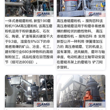
一体式悬辊磨粉机 新型190磨
高压悬辊磨粉机 - 搜狗百科该
粉机YGM高压磨粉机 该高压磨
高压悬辊磨适用于粉磨非易燃易
粉机适用于粉碎重晶石、石灰
爆的颗粒状的脆性物料， 高压
石、陶瓷、矿渣等莫氏硬度不大
悬辊磨粉机 - 搜狗百科 本 实用
于9.3级，湿度在6%以下的非
新型公开一种利用 弹簧增加压
易燃易爆的矿山、冶金、化工、
力的 高压悬辊磨，它的机座上
建材等行业680多种物料的高细
装有罩筒、进风蜗壳、磨环与轴
制粉加工，成品粒度在目范围调
承座，电动机通过主轴带动安装
节（细可达800目）。
在磨辊吊架上的磨辊与 铲刀同
步旋转。