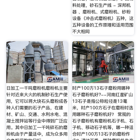
料处理，砂石生产线 - 深邦机
器 、磨粉机、式磨粉机、砂粉
设备（冲击式磨粉机）五种，这
五种设备的工作原理和适用范围
不大相同
日加工一千吨磨粉机磨粉机主要
时产100方13石子磨粉用哪种
针对近来大火的机制砂石生产使
石子磨粉机好?--河南红星矿山
用，它可以将大块石头磨粉成各
13石子是指公称粒径是13毫
种人们需要的石子产品，在建
米，时产100方石子在磨粉时选
材、矿山、交通、水利水电、混
用哪种石子磨粉机好？ 常规的
凝土搅拌站等行业中得到广泛应
石子磨粉机有磨粉机石子机、石
用。其中日加工一千吨碎石的磨
子机、移动石子机等，哪一种适
粉机由于产量适中，成为众多用
合时产100方13石子的磨粉作