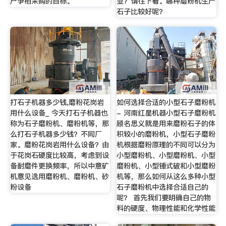
户争相采购的目标。
业？请往下看。哪种磨粉机生产
石子比较好呢？
打石子机器多少钱,磨粉花岗岩
如何选择合适的小型石子磨粉机
用什么设备_ 今天打石子机器也
- 河南红星机器小型石子磨粉机
称为石子磨粉机、磨粉机等，那
顾名思义就是用来磨粉石子的体
么打石子机器多少钱？不同厂
积较小的磨粉机，小型石子磨粉
家。磨粉花岗岩用什么设备？由
机根据磨粉原理的不同可以分为
于花岗石硬度比较高，考虑到设
小型磨粉机、小型磨粉机、小型
备耐磨件更换频率，所以中意矿
磨粉机、小型锤式破和小型磨粉
机意见选用磨粉机、磨粉机、砂
机等，那么如何从这么多种小型
粉设备
石子磨粉机中选择合适自己的
呢？ 首先我们要明确自己的物
料的硬度、物理性能和化学性能