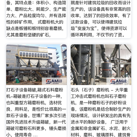
备，其特点是：体积小、构造简
就是针对建筑垃圾的回收而设计
单、磨粉比大、耗能少、生产能
生产的，该设备具有非常高的回
力大、产品粒度均匀、并有选择
收率，达到了的回收效率，有了
性的碎矿作用， 式磨粉机大的
这款设备，可以使得建筑垃
缺点是板锤和板特别容易磨损，
圾“变废为宝”，使得资源可以
尤其是磨粉坚硬的矿石，
循环再利用，不仅节约了资。
打石子设备箱破,箱式石料磨粉
石头（石子）磨粉机 - 大华重
机-箱破是打石子设备的一种，
工冲击式磨粉机也叫石子磨粉
也叫重型方箱磨粉机，选材优
机，是一种磨粉石子的砂粉设
良、用料足，是性价比很高的一
备，该磨粉机是结合制砂生产的
款石子设备。世博厂家多次引进
现场情况，设计研发出的具有先
国外先进技术升级箱破，新一代
进水平的制砂设备， 广泛用于
箱破可磨粉石料更多，锤头磨损
金属和非金属矿石、水泥、耐火
小，使用寿命 …
材料、磨料、玻璃原料、建筑骨