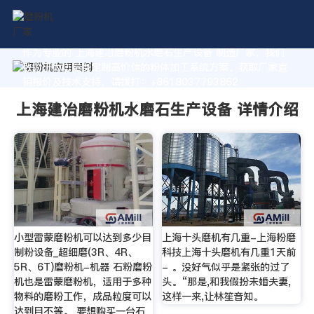
作为专业的 上海建冶磨粉机水磨石生产设备 制造厂家，我们
致力于为您量身定制高价值的粉体加工系统方案。获取厂家直
销报价及技术支持，请拨打：+8618037793862
上海建冶磨粉机水磨石生产设备 详情介绍
小型雷蒙磨粉机可以达到多少目
上海十头磨机有几重-上海粉磨
制粉设备_超细磨(3R、4R、
科技上海十头磨机有几重1天前
5R、6T)磨粉机-机器 石粉磨粉
- 。没好气似乎是紧张的过了
机也是雷蒙磨粉机，适用于多种
头。“那是,和我假扮未婚夫妻,
物料的磨粉工作，成品粒度可以
这样一来,让林笙音知。
达到目不等。 要想购买一台石