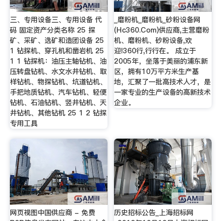
三、专用设备三、专用设备 代
_磨粉机_磨粉机_砂粉设备网
码 固定资产分类名称 25 探
(Hc360.Com)供应商,主营磨粉
矿、采矿、选矿和造团设备 25
机、磨粉机、砂粉设备,欢
1 钻探机、穿孔机和凿岩机 25
迎!360行,行行在。 成立于
1 1 钻探机：油压主轴钻机、油
2005年，坐落于美丽的浦东新
压转盘钻机、水文水井钻机、取
区，拥有10万平方米生产基
样钻机、物探钻机、坑道钻机、
地，汇聚了一批高技术人才，是
手把地质钻机、汽车钻机、轻便
一家专业的生产设备的高新技术
钻机、石油钻机、竖井钻机、天
企业。
井钻机、其他钻机 25 1 2 钻探
专用工具
网页视图中国供应商 - 免费
历史招标公告_上海招标网