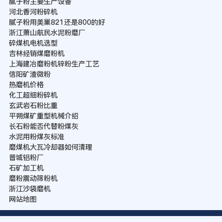
腻子粉主要生产设备
河北香河粉碎机
腻子粉用美巢821还是800的好
浙江萧山航民水泥粉磨厂
碎煤机电机选型
吉林经销煤磨粉机
上海建冶磨粉机锌粉生产工艺
信阳矿渣微粉
热磨机价格
化工超细粉碎机
玄武岩石粉比重
平朔煤矿重型机械介绍
长石粉能否代替粉煤灰
水泥用粉煤灰标准
磨煤机大瓦冷却器如何清理
晋城铝粉厂
石矿加工机
磨粉震动筛粉机
浙江沙袋磨机
网站地图