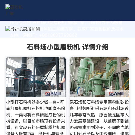
作为专业的 石料场小型磨粉机 制造厂家，我们致力于为您量
身定制高价值的粉体加工系统方案。获取厂家直销报价及技术
支持，请拨打：+8618037793862
石料场小型磨粉机 详情介绍
小型打石粉机器多少钱一台-河
采石场和石料场专用磨粉制砂设
南红星机器打石粉机也叫磨石粉
备-科技股份 采石场和石料场近
机，一类可将石料研磨成粉的机
几年非常火热，原因便是国家大
械设备，以目前市场现有设备来
力发展基础建设，从盖房子到铺
看，可实现石料研磨制粉的机器
路都需求用到沙子。不同的当地
设备大概有2类，磨粉机与球磨
可用到石子以及中砂细砂，这就