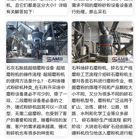
机，且它们都是区分大小？详细
需求不同的磨粉砂粉设备设备进
有关解答如下：
行处理。那么采石
石灰石脱硫超细磨粉设备·超细
石料场碎石磨粉机，碎石生产线
磨粉机的操作流程·超细磨粉机
磨粉工艺流程介绍碎石磨粉机主
的使用方法是什么？·石料场锤
要对各类石料进行磨粉作业，根
式粉碎机种类_在石料开采场中
据磨粉的原理不同和产品颗粒大
磨粉设备是必不可少的，除了一
小不同，又分为很多不同的碎石
段、二段磨粉设备是必备的之
磨粉机型号。磨粉机广泛运用于
外，锤式粉碎机因其可以一次成
矿山、冶炼、建材、公路、铁
型、无需二级磨粉，也受到了客
路、水利和化学工业等众多部
户的喜爱和投资。随着科技的发
门。 碎石制砂生产线流程 前列
展、客户的需求越来越高，锤式
阶段：大块岩石或矿石经由振动
粉碎机也有很多的种类和
喂料机均匀地送入磨粉机进行粗