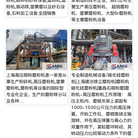
粉机,鹅卵石砂粉设备,磨粉机,磨
发制造的技术企业，我们公司主
粉机,振动筛,雷蒙磨以及砂石设
要生产高压磨粉机、 超细磨粉
备,石料加工设备.全国销售
机、雷蒙磨粉机、大型6r磨粉机
等主要磨粉机设备
上海高压微粉磨粉机是一家是从
专业制造机械设备/碳化硅磨粉
事生产粉碎机,高压磨粉机,雷蒙
机|上海建冶除尘磨粉机|磨粉机
磨粉机,磨粉机等设备的国际型
碳化硅磨粉机|重晶石微粉磨|磨
专业化企业。生产的磨粉筛分以
粉机-高压磨粉机工作原理： 高
及各种…
压主机内，磨辊吊架上紧固有
1000-1500公斤压力的高压弹
簧。开始工作后，磨辊围绕主轴
旋转，并在高压弹簧与离心力的
双重作用下，紧贴磨环转动，其
转动压力比同等动力条件下的雷