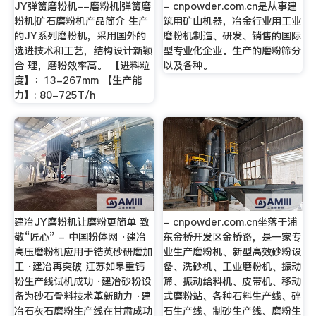
JY弹簧磨粉机--磨粉机|弹簧磨
- cnpowder.com.cn是从事建
粉机|矿石磨粉机产品简介 生产
筑用矿山机器，冶金行业用工业
的JY系列磨粉机，采用国外的
磨粉机制造、研发、销售的国际
选进技术和工艺，结构设计新颖
型专业化企业。生产的磨粉筛分
合 理，磨粉效率高。 【进料粒
以及各种。
度】：13-267mm 【生产能
力】: 80-725T/h
建冶JY磨粉机让磨粉更简单 致
- cnpowder.com.cn坐落于浦
敬“匠心” - 中国粉体网 ·建冶
东金桥开发区金桥路，是一家专
高压磨粉机应用于锆英砂研磨加
业生产磨粉机、新型高效砂粉设
工 ·建冶再突破 江苏如皋重钙
备、洗砂机、工业磨粉机、振动
粉生产线试机成功 ·建冶砂粉设
筛、振动给料机、皮带机、移动
备为砂石骨料技术革新助力 ·建
式磨粉站、各种石料生产线、碎
冶石灰石磨粉生产线在甘肃成功
石生产线、制砂生产线、磨粉生