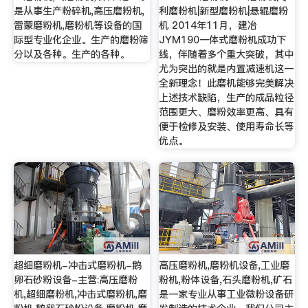
是从事生产粉碎机,高压磨粉机,
利磨粉机|新型磨粉机|悬辊磨粉
雷蒙磨粉机,磨粉机等设备的国
机 2014年11月，建冶
际型专业化企业。生产的磨粉筛
JYM190一体式磨粉机成功下
分以及各种。生产的各种。
线，伴随着多个重大突破，其中
尤为突出的就是内置减速机这一
全新理念！此磨机能够完美解决
上述技术缺陷，生产的成品粒径
范围更大、磨粉效率更高、具有
便于检修及安装、使用寿命长等
优点。
超细磨粉机-冲击式磨粉机-鹅
高压磨粉机,磨粉机设备,工业磨
卵石砂粉设备-主营:高压磨粉
粉机,粉体设备,石头磨粉机,矿石
机,超细磨粉机,冲击式磨粉机,磨
是一家专业从事工业微粉设备研