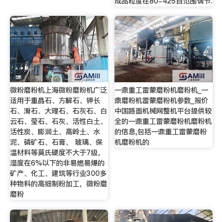
成品粒度在80-425目范围调节.
微粉磨粉机上海微粉磨粉机广泛
一鼎重工雷蒙磨粉机磨粉机_一
适用于重晶石、方解石、钾长
鼎磨粉机雷蒙磨粉机参数_报价
石、滑石、大理石、石灰石、白
中国路面机械网整机平台提供较
云石、莹石、石灰、活性白土、
全的一鼎重工雷蒙磨粉机磨粉机
活性炭、膨润土、高岭土、水
的信息,包括一鼎重工雷蒙磨粉
泥、磷矿石、石膏、 玻璃、保
机磨粉机的
温材料等莫氏硬度不大于7级，
湿度在6%以下的非易燃易爆的
矿产、化工、建筑等行业300多
种物料的高细制粉加工，微粉磨
磨粉