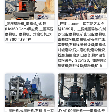
_高压磨粉机_磨粉机_式 网
_旺铺 - .com，浦东新区金桥
(Hc360.Com)供应商,主营高压
路1389号，主要经营碎破机;制
磨粉机、磨粉机、式磨粉机,欢
砂设备;磨粉机;矿山设备;磨粉机;
迎!360行,行行在
雷蒙磨粉机;磨粉机;碎石生产线;
雷蒙磨;石料线;砂粉设备;磨粉机;
对辊磨粉;石头磨粉机;磨粉机;微
粉磨;超细磨;矿山设备;粉体设备;
磨粉设备，325126，如需购买
碎破机;制砂设备;磨粉机;矿山
- 磨粉机,式磨粉机,石料 是一家
JYM190磨粉机——磨粉机|专