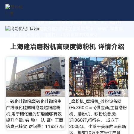
作为专业的 上海建冶磨粉机高硬度微粉机 制造厂家，我们致
力于为您量身定制高价值的粉体加工系统方案。获取厂家直销
报价及技术支持，请拨打：+8618037793862
上海建冶磨粉机高硬度微粉机 详情介绍
- 碳化硅微粉磨|碳化硅微粉生
_磨粉机_磨粉机_砂粉设备网
产线碳化硅微粉磨是超细磨粉
(Hc360.Com)供应商,主营磨粉
机,用于碳化硅的研磨能够有效
机、磨粉机、砂粉设备,欢
提升产量. 名 称： 认 证：工商
迎!360行,行行在。 成立于
信息已核实 访问量：1193775
2005年，坐落于美丽的浦东新
区，拥有10万平方米生产基