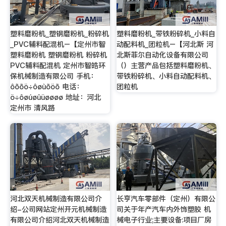
塑料磨粉机_塑钢磨粉机_粉碎机
塑料磨粉机_带铁粉碎机_小料自
_PVC辅料配混机–【定州市智
动配料机_团粒机–【河北斯 河
塑料磨粉机 塑钢磨粉机 粉碎机
北斯菲尔自动化设备有限公司
PVC辅料配混机 定州市智皓环
（）主营产品包括塑料磨粉机、
保机械制造有限公司 手机：
带铁粉碎机、小料自动配料机、
ôõõö÷ôøùõöõ 电话：
团粒机
ö÷ôøúøûüøøøø 地址：河北
定州市 清风路
河北双天机械制造有限公司介
长亨汽车零部件（定州）有限公
绍-公司网站定州开元机械制造
司关于年产汽车内外饰塑胶 机
有限公司介绍河北双天机械制造
械电子行业;主要设备:项目厂房