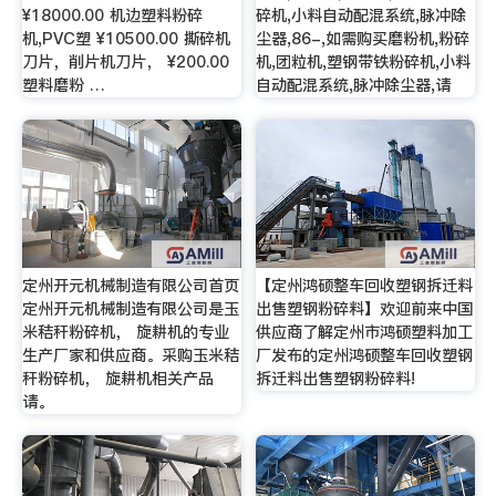
¥18000.00 机边塑料粉碎
碎机,小料自动配混系统,脉冲除
机,PVC塑 ¥10500.00 撕碎机
尘器,86-,如需购买磨粉机,粉碎
刀片，削片机刀片， ¥200.00
机,团粒机,塑钢带铁粉碎机,小料
塑料磨粉 …
自动配混系统,脉冲除尘器,请
定州开元机械制造有限公司首页
【定州鸿硕整车回收塑钢拆迁料
定州开元机械制造有限公司是玉
出售塑钢粉碎料】欢迎前来中国
米秸秆粉碎机， 旋耕机的专业
供应商了解定州市鸿硕塑料加工
生产厂家和供应商。采购玉米秸
厂发布的定州鸿硕整车回收塑钢
秆粉碎机， 旋耕机相关产品
拆迁料出售塑钢粉碎料!
请。