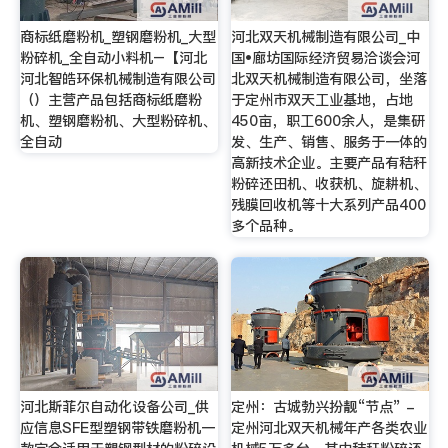
商标纸磨粉机_塑钢磨粉机_大型
河北双天机械制造有限公司_中
粉碎机_全自动小料机–【河北
国•廊坊国际经济贸易洽谈会河
河北智皓环保机械制造有限公司
北双天机械制造有限公司，坐落
（）主营产品包括商标纸磨粉
于定州市双天工业基地，占地
机、塑钢磨粉机、大型粉碎机、
450亩，职工600余人，是集研
全自动
发、生产、销售、服务于一体的
高新技术企业。主要产品有秸秆
粉碎还田机、收获机、旋耕机、
残膜回收机等十大系列产品400
多个品种。
河北斯菲尔自动化设备公司_供
定州：古城勃兴扮靓“节点” -
应信息SFE型塑钢带铁磨粉机一
定州河北双天机械年产各类农业