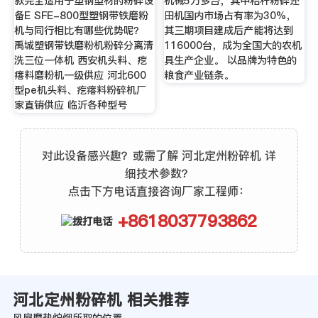
款完全适用于塑钢型材的粉碎设
机械5万多台，其中秸秆粉碎还
备E SFE-800型塑钢带铁磨粉
田机国内市场占有率为30%，
机与同行相比有哪些优势呢？
其三期项目建成后产能将达到
禹城塑钢带铁磨粉机粉碎分离清
116000台，成为全国大的农机
洗三位一体机 西安机头料、疙
具生产企业。 以品牌为特色的
瘩料磨粉机一级供应 河北600
粮食产业链条。
型pe机头料、疙瘩料粉碎机厂
家直销供应 临沂各种型号
对此设备感兴趣？或需了解 河北定州粉碎机 详
细技术参数？
点击下方电话直接咨询厂家工程师：
+8618037793862
河北定州粉碎机 相关推荐
风扇磨热炉烟所取的位置