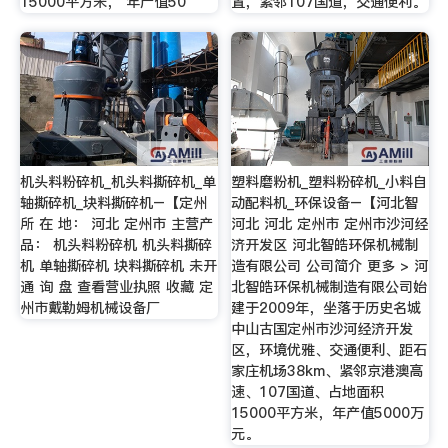
15000平方米， 年产值50
置，紧邻107国道，交通便利。
机头料粉碎机_机头料撕碎机_单
塑料磨粉机_塑料粉碎机_小料自
轴撕碎机_块料撕碎机–【定州
动配料机_环保设备–【河北智
所 在 地： 河北 定州市 主营产
河北 河北 定州市 定州市沙河经
品： 机头料粉碎机 机头料撕碎
济开发区 河北智皓环保机械制
机 单轴撕碎机 块料撕碎机 未开
造有限公司 公司简介 更多 > 河
通 询 盘 查看营业执照 收藏 定
北智皓环保机械制造有限公司始
州市戴勒姆机械设备厂
建于2009年，坐落于历史名城
中山古国定州市沙河经济开发
区，环境优雅、交通便利、距石
家庄机场38km、紧邻京港澳高
速、107国道、占地面积
15000平方米，年产值5000万
元。