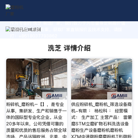
作为专业的 洗芝 制造厂家，我们致力于为您量身定制高价值
的粉体加工系统方案。获取厂家直销报价及技术支持，请拨
打：+8618037793862
洗芝 详情介绍
粉碎机_磨粉机–【】，是专业
供应粉碎机_磨粉机_筛选设备商
从事，集研发、生产和销售于一
机-有限 ： 杨松科 ： 经营模
体的国际型专业化企业。从业
式： 生产加工 主营产品： 雷蒙
20多年以来，公司凭借可靠的
磨STM立磨矿物石料洗选设备
质量和优质的售后服务占领全球
磨粉生产设备磨粉机磨粉机
市场，产品远销欧洲、北美、中
XZM中速微粉磨磨粉机T形微粉