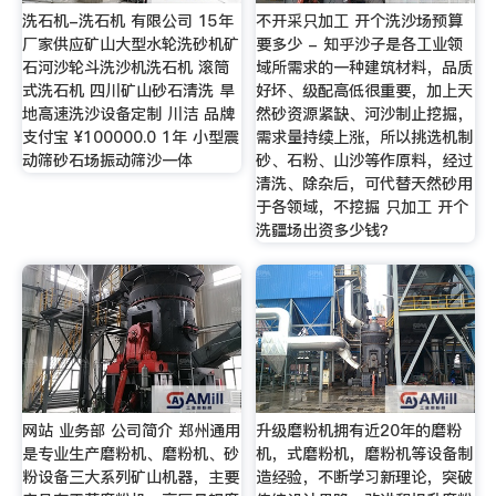
洗石机-洗石机 有限公司 15年
不开采只加工 开个洗沙场预算
厂家供应矿山大型水轮洗砂机矿
要多少 - 知乎沙子是各工业领
石河沙轮斗洗沙机洗石机 滚筒
域所需求的一种建筑材料，品质
式洗石机 四川矿山砂石清洗 旱
好坏、级配高低很重要，加上天
地高速洗沙设备定制 川洁 品牌
然砂资源紧缺、河沙制止挖掘，
支付宝 ¥100000.0 1年 小型震
需求量持续上涨，所以挑选机制
动筛砂石场振动筛沙一体
砂、石粉、山沙等作原料，经过
清洗、除杂后，可代替天然砂用
于各领域，不挖掘 只加工 开个
洗疆场出资多少钱？
网站 业务部 公司简介 郑州通用
升级磨粉机拥有近20年的磨粉
是专业生产磨粉机、磨粉机、砂
机，式磨粉机，磨粉机等设备制
粉设备三大系列矿山机器，主要
造经验，不断学习新理论，突破