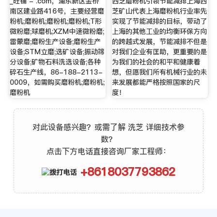
_旺铺 - .com，浦东新区金桥
西芝磨粉机引领节能减排上海西
南区建业路416号，主要经营磨
芝矿山代表上海磨粉机行业率先
粉机;磨粉机;磨粉机;磨粉机;T形
实现了节能减排的目标，带动了
微粉磨;球磨机;XZM中速微粉磨;
上海的其他工业的均衡环保方向
雷蒙磨;磨粉生产设备;磨粉生产
的跨越式发展，节能减排不但是
设备;STM立磨;选矿设备;振动筛
对我们企业有匡助，更重要的是
分设备;矿物石料洗选设备;各种
为我们的社会的和平和健康着
碎石生产线，86-188-2113-
想，但愿我们所有机械行业的未
0009，如需购买磨粉机;磨粉机;
来发展都能严格按照国家的尺
磨粉机
度！
对此设备感兴趣？或需了解 洗芝 详细技术参
数？
点击下方电话直接咨询厂家工程师：
+8618037793862