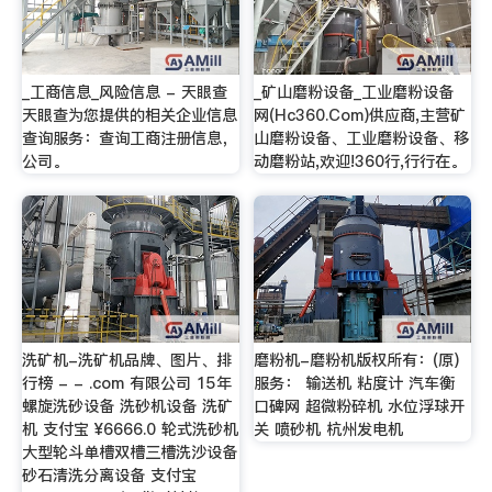
_工商信息_风险信息 - 天眼查
_矿山磨粉设备_工业磨粉设备
天眼查为您提供的相关企业信息
网(Hc360.Com)供应商,主营矿
查询服务：查询工商注册信息，
山磨粉设备、工业磨粉设备、移
公司。
动磨粉站,欢迎!360行,行行在。
洗矿机-洗矿机品牌、图片、排
磨粉机-磨粉机版权所有：(原)
行榜 - - .com 有限公司 15年
服务： 输送机 粘度计 汽车衡
螺旋洗砂设备 洗砂机设备 洗矿
口碑网 超微粉碎机 水位浮球开
机 支付宝 ¥6666.0 轮式洗砂机
关 喷砂机 杭州发电机
大型轮斗单槽双槽三槽洗沙设备
砂石清洗分离设备 支付宝