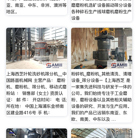
亚、南亚、中东、非洲、澳洲等
磨磨粉机选矿设备振动筛分设备
地区。
各种碎石生产线球磨机磨粉生产
设备
上海西芝叶轮洗砂机筛分机__中
粉碎机_磨粉机_其他清洗、清理
国路面机械网 主营产品： 磨粉
设备_筛分设备–【上海西芝 是
机、磨粉机、筛分机、移动式磨
一家集先进科技与研发于一体的
粉站 ： 销售部 (女士) 资质认
公司。我们始终专注于工业磨
证： 邮 件： 开店时间： 电 话;
粉、磨粉设备以及其他相关辅助
所在地： 中国上海浦东金桥南
设备的研究、开发与生产应用。
区建业路416号 手 机：
我们的产品已远销东南亚、东
欧、南美、中东以及 …