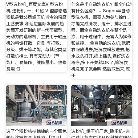
V型选粉机_百度文库V 型选粉
什么是半自动洗衣机？跟全自动
机 选粉机 一、介绍 V 型静态选
有什么区别？ - Sogou半自动
粉机是我公司辊压机当今的粉磨
型洗衣机，需要人为参与操作，
工艺要求 和适应国际发展的趋
才能完成洗衣、甩干、排水全过
势而开发研制的新一代节能型、
程。而全自动洗衣机在整个洗
无动力的选粉机，主要用于辊压
涤、甩干过程中，无需人为操作
机的料饼打散，它具 有打散、
和监控。 全自动的洗衣机,就把
分级、烘干等功能，与其它类型
衣服放进去,把洗衣粉放进去,把
打散机相比 具有无动力（节
水龙头打开,插上插头,选好洗衣
能）、易操作、维修量小、维修
程序,按下开关就OK了,等洗衣
费用 低
机洗完了就会叫,然后取出来,晾
干.
选了个粉粉桔桔棕棕的一个颜色
选粉机_烘干机厂家_除尘机-吉
貌似这家都是小罐胶 【项目】
仁达江苏吉仁达环保科技有限公