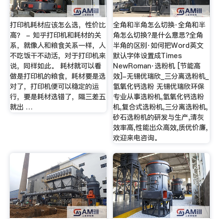
打印机耗材应该怎么选，性价比
全角和半角怎么切换·全角和半
高？ - 知乎打印机和耗材的关
角怎么切换?是什么意思?全角
系，就像人和粮食关系一样，人
半角的区别·如何把Word英文
不吃饭干不动活，对于打印机来
默认字体设置成Times
说，同样如此。 耗材就可以看
NewRoman·选粉机 [节能高
做是打印机的粮食，耗材要是选
效]-无锡优瑞欣_三分离选粉机_
对了，打印机便可以稳定的运
氢氧化钙选粉 无锡优瑞欣环保
行，要是耗材选错了，隔三差五
专业从事选粉机,氢氧化钙选粉
就出 …
机,复合式选粉机,三分离选粉机,
砂石选粉机的研发与生产,清灰
效率高,性能出众高效,质优价廉,
欢迎来电咨询。