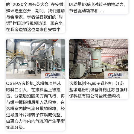
的“2020全国石英大会”在安徽
因动量矩减小对转子的推动力,
蚌埠隆重召开，期间，我们邀请
节省驱动功率和 …
与会专家、学者做客我们的“对
话”栏目进行视频访谈，现在坐
在我旁边的这位是来自安徽中
OSEPA选粉机_选粉机原料从
选粉机|砂石,转子选粉机-江苏
喂料口引入，在撒料盘上被撞
盐城选粉机设备价格江苏自强环
击、分散后沿圆周方向飞行，再
保科技有限公司盐城:选粉机
与缓冲板碰撞后引入选粉室，在
选粉室内被气流分散的粉粒，经
过导流叶片和转子作涡流调整，
由离心力与内向气流间产生平衡
实现分级。