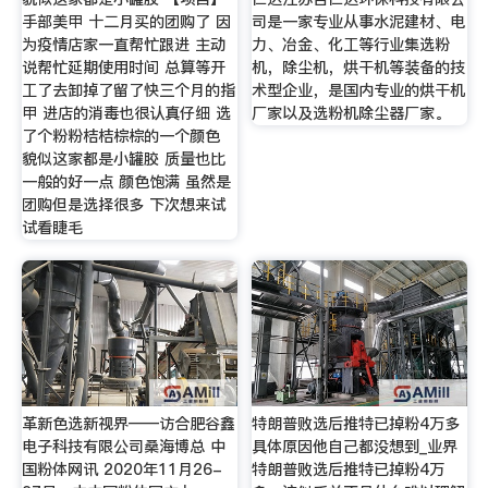
手部美甲 十二月买的团购了 因
司是一家专业从事水泥建材、电
为疫情店家一直帮忙跟进 主动
力、冶金、化工等行业集选粉
说帮忙延期使用时间 总算等开
机，除尘机，烘干机等装备的技
工了去卸掉了留了快三个月的指
术型企业，是国内专业的烘干机
甲 进店的消毒也很认真仔细 选
厂家以及选粉机除尘器厂家。
了个粉粉桔桔棕棕的一个颜色
貌似这家都是小罐胶 质量也比
一般的好一点 颜色饱满 虽然是
团购但是选择很多 下次想来试
试看睫毛
革新色选新视界——访合肥谷鑫
特朗普败选后推特已掉粉4万多
电子科技有限公司桑海博总 中
具体原因他自己都没想到_业界
国粉体网讯 2020年11月26-
特朗普败选后推特已掉粉4万