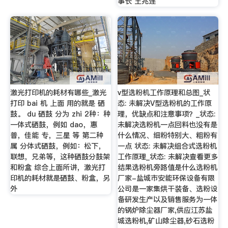
事长 王兆连
激光打印机的耗材有哪些_激光
v型选粉机工作原理和总图_状
打印 bai 机 上面 用的就是 硒
态: 未解决V型选粉机的工作原
鼓。 du 硒鼓 分为 zhi 2种：种
理，优缺点和注意事项？_状态:
一体式硒鼓，例如 dao，惠
未解决选粉机一点回料也没有是
普，佳能 专，三星 等 第二种
什么情况、细粉特别大、粗粉有
属 分体式硒鼓，例如：松下，
一点 状态: 未解决组合式选粉机
联想，兄弟等，这种硒鼓分鼓架
工作原理_状态: 未解决查看更多
和粉盒 综合上面所讲，激光打
结果选粉机旁路值是什么选粉机
印机的耗材就是硒鼓、粉盒，另
厂家-盐城市安能环保设备有限
外
公司是一家集烘干装备、选粉设
备研发生产以及销售服务为一体
的锅炉除尘器厂家,供应江苏盐
城选粉机,矿山除尘器,砂石选粉