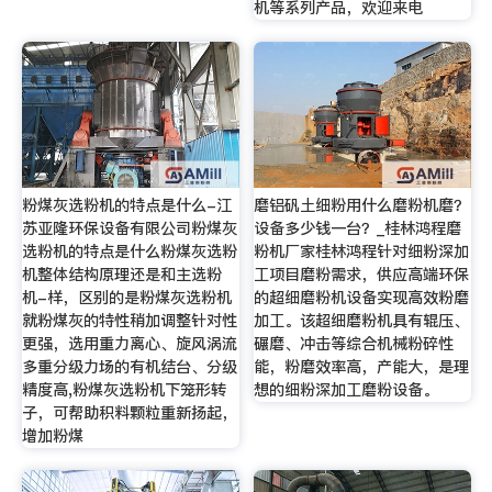
机等系列产品，欢迎来电
粉煤灰选粉机的特点是什么-江
磨铝矾土细粉用什么磨粉机磨？
苏亚隆环保设备有限公司粉煤灰
设备多少钱一台？_桂林鸿程磨
选粉机的特点是什么粉煤灰选粉
粉机厂家桂林鸿程针对细粉深加
机整体结构原理还是和主选粉
工项目磨粉需求，供应高端环保
机-样，区别的是粉煤灰选粉机
的超细磨粉机设备实现高效粉磨
就粉煤灰的特性稍加调整针对性
加工。该超细磨粉机具有辊压、
更强，选用重力离心、旋风涡流
碾磨、冲击等综合机械粉碎性
多重分级力场的有机结台、分级
能，粉磨效率高，产能大，是理
精度高,粉煤灰选粉机下笼形转
想的细粉深加工磨粉设备。
子，可帮助积料颗粒重新扬起，
增加粉煤