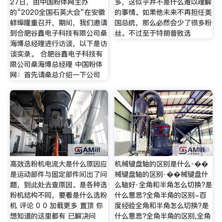
27日，由中国粉体网主办
多，这似乎并不是什么难以理解
的“2020全国石英大会”在安徽
的事情。如果他未来不再担任美
蚌埠隆重召开，期间，我们邀请
国总统，那么必然会少了很多粉
到合肥谷鑫电子科技有限公司桑
丝。不过至于特朗普败选
海博总经理进行访谈，以下是访
谈实录。 合肥谷鑫电子科技有
限公司桑海博总经理 中国粉体
网：首先请桑总介绍一下公司
高效选粉机电流大是什么原因应
机械键盘轴的区别是什么·��
是运动部件与固定部件间出了问
械键盘轴的区别·��械键盘什
题，到此处去查原因。是各种选
么轴好·全角和半角怎么切换?是
粉机结构不同，要看是什么选粉
什么意思?全角半角的区别-百
机 评论 0 0 加载更多 置顶 你
度经验全角和半角怎么切换?是
想知道的这里都有 已解决问
什么意思?全角半角的区别,全角