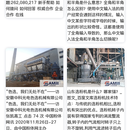
题:262,080,217 新手帮助 如
和半角是什么意思？全角和半角
何提问 如何回答 权威合作 企业
怎么区别？使用中文输入法的用
合作 在线
户经常会遇到这样的情况，输入
中文某些字符或字母的时候，输
出的形状比较奇怪。这都是使用
了全角输入导致的，那么中文输
入法全角和半角怎么切换呢？
“色选，我们无处不在”——访
山东选粉机是什么？哪家强？_
安徽中科光电色选机械有限公司
图文_百度文库选粉机技术特
“色选，我们无处不在”——访
点：与传统的选粉机相比,选粉
安徽中科光电色选机械有限公司
机有突出的优点。选粉机转子内
张凯高工 点击 74 次 中国粉体
装有获得国家专利的涡流整流
网讯 2020年11月26日-27
器,转子内的气流相对转子只上
日，由中国粉体网主办
升不旋转,利用气流进转子后内