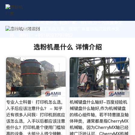
作为专业的 选粉机是什么 制造厂家，我们致力于为您量身定
制高价值的粉体加工系统方案。获取厂家直销报价及技术支
持，请拨打：+8618037793862
选粉机是什么 详情介绍
专业人士科普：打印机怎么选，
机械键盘什么轴好-百度经验机
入手后应该注意什么？ - 知乎
械键盘什么轴好,作为机械键盘
近有很多人问我：打印机到底应
的核心组件轴，若不特意提及轴
该怎么选，入手以后都应该注意
体种类，通常都是指CherryMX
些什么？打印机是个使用门槛较
机械轴，因为CherryMX轴已经
高的设备，大部分人很少接触，
被广泛地认可，CherryMX机械