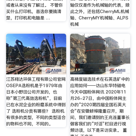
或者从来没有了解过。 不管你
轴仅仅是作为机械轴的代表，除
买什么打印机，首选你要搞清
此之外，还包括CherryML机械
楚，打印机和电脑是 …
轴、CherryMY机械轴、ALPS
机械
江苏翔达环保工程有限公司官网
高梯度磁选技术在石英选矿中的
OSEPA选粉机是于1979年由
应用如何——访山东华特磁电
日本小野田公司开发的，也
今天中国粉体网讯 2020年11
称”第三代高效选粉机”，目前
月26-27日，由中国粉体网主
已在水泥企业的粉磨系统中得到
办的“2020第四届全国石英大
了 选粉机分类有哪些？ 选粉机
会”在安徽蚌埠隆重召开，期
有很多的类型，不同的类型适合
间，我们邀请到的王兆连董事长
的物料也不同，不同的。
做客我们的“对话”栏目进行视
频访谈，以下是采访实录。 董