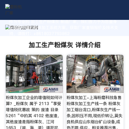
作为专业的 加工生产粉煤灰 制造厂家，我们致力于为您量身
定制高价值的粉体加工系统方案。获取厂家直销报价及技术支
持，请拨打：+8618037793862
加工生产粉煤灰 详情介绍
粉煤灰加工企业的增值税如何计
粉煤灰加工-上海粉磨科技急售
算？_粉煤灰 属于 2113 “享受
粉煤灰加工生产线一条 粉煤灰
增值税优惠政 策的 废渣 目录
加工烟台龙口,粉煤灰生产线一
5261 ”中的其 4102 他废渣，
条,因积压不用,现低价转让,莫失
其他废渣是指粉煤灰、江河
良机供应山东烟台矿山设备,成
1653 （湖、海、渠）道淤泥、
色不限,供应。相关推荐出售。