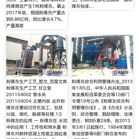
吨煤就会产生1吨粉煤灰。截止
煤灰标准.…
2017年底，我国粉煤灰产量达
到6.86亿吨，同比增长4.7%，
产量高居
粉煤灰生产工艺_图文_百度文库
粉煤灰综合利用管理办法_2013
粉煤灰生产工艺 甘立雪
年1月5日，中华人民共和国国
201104002 黎永凤
家发展和改革委员会等10部门
201104004 主要内容 此外粉
令第19号公布《粉煤灰综合利
煤灰还要经过优化加工，包括
用管理办法》。该《办法》分总
分级，细化，脱碳等处理 1.5
则、综合管理、鼓励措施、法律
粉煤灰的应用 一 粉煤灰在 水泥
责任、附则5章28条，自2013
中的应用 1. 工作性和用水量 粉
年3月1日起施行。1994年原国
煤灰对新拌混凝土性能正效应是
家经贸委等6部门联合发布的