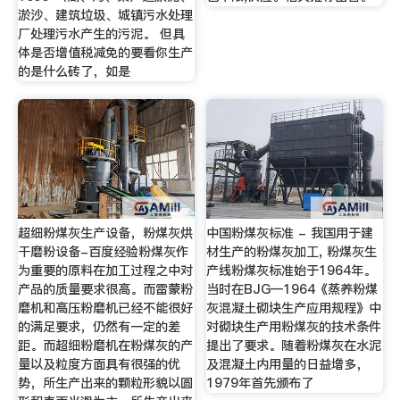
淤沙、建筑垃圾、城镇污水处理
厂处理污水产生的污泥。 但具
体是否增值税减免的要看你生产
的是什么砖了，如是
超细粉煤灰生产设备，粉煤灰烘
中国粉煤灰标准 - 我国用于建
干磨粉设备-百度经验粉煤灰作
材生产的粉煤灰加工, 粉煤灰生
为重要的原料在加工过程之中对
产线粉煤灰标准始于1964年。
产品的质量要求很高。而雷蒙粉
当时在BJG―1964《蒸养粉煤
磨机和高压粉磨机已经不能很好
灰混凝土砌块生产应用规程》中
的满足要求，仍然有一定的差
对砌块生产用粉煤灰的技术条件
距。而超细粉磨机在粉煤灰的产
提出了要求。随着粉煤灰在水泥
量以及粒度方面具有很强的优
及混凝土内用量的日益增多，
势，所生产出来的颗粒形貌以圆
1979年首先颁布了