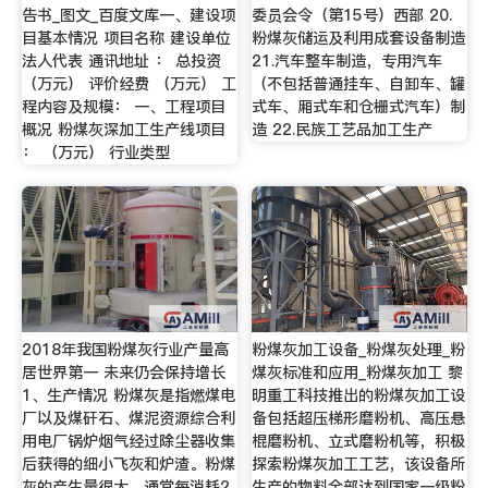
告书_图文_百度文库一、建设项
委员会令（第15号）西部 20.
目基本情况 项目名称 建设单位
粉煤灰储运及利用成套设备制造
法人代表 通讯地址 ： 总投资
21.汽车整车制造，专用汽车
（万元） 评价经费 （万元） 工
（不包括普通挂车、自卸车、罐
程内容及规模： 一、工程项目
式车、厢式车和仓栅式汽车）制
概况 粉煤灰深加工生产线项目
造 22.民族工艺品加工生产
： （万元） 行业类型
2018年我国粉煤灰行业产量高
粉煤灰加工设备_粉煤灰处理_粉
居世界第一 未来仍会保持增长
煤灰标准和应用_粉煤灰加工 黎
1、生产情况 粉煤灰是指燃煤电
明重工科技推出的粉煤灰加工设
厂以及煤矸石、煤泥资源综合利
备包括超压梯形磨粉机、高压悬
用电厂锅炉烟气经过除尘器收集
棍磨粉机、立式磨粉机等，积极
后获得的细小飞灰和炉渣。粉煤
探索粉煤灰加工工艺，该设备所
灰的产生量很大，通常每消耗2
生产的物料全部达到国家一级粉