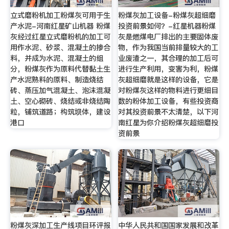
立式磨粉机加工粉煤灰可用于生
粉煤灰加工设备-粉煤灰超细磨
产水泥-河南红星矿山机器 粉煤
投资前景如何？-红星机器粉煤
灰经过红星立式磨粉机的加工可
灰是燃煤电厂排出的主要固体废
用作水泥、砂浆、混凝土的掺合
物，作为我国当前排量较大的工
料，并成为水泥、混凝土的组
业废渣之一，其合理的加工后可
分，粉煤灰作为原料代替黏土生
进行生产利用，变害为利，粉煤
产水泥熟料的原料、制造烧结
灰超细磨就是这样的设备，它是
砖、蒸压加气混凝土、泡沫混凝
对粉煤灰这样的物料进行更细目
土、空心砌砖、烧结或非烧结陶
数的粉体加工设备，有些投资商
粒，铺筑道路；构筑坝体，建设
对其投资前景不太清楚，以下河
港口
南红星为你介绍粉煤灰超细磨投
资前景
粉煤灰深加工生产线项目环评报
中华人民共和国国家发展和改革