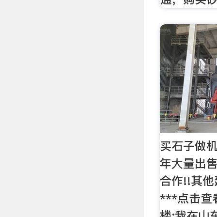
买石子做机
年大量出售
合作!!其
***点击
楼:我在山