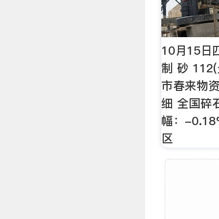
10月15
制 砂 112
市春来物资
细 全国碎石
幅：-0.1
区