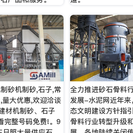
制砂机制砂,石子,常
全力推进砂石骨料
,量大优惠,欢迎洽谈
发展-水泥网近年来
他建材机制砂、石子
态文明建设方针指
查看完整号码免费!。9
骨料行业转型升级
东日照大量供应石
展，各地陆续关闭