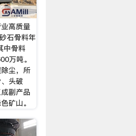
行业高质量
网砂石骨料年
其中骨料
600万吨。
程除尘，所
粉、头破
工成副产品
绿色矿山。