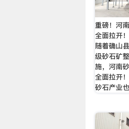
重磅！河
全面拉开！
随着确山县
级砂石矿
施，河南
全面拉开
砂石产业