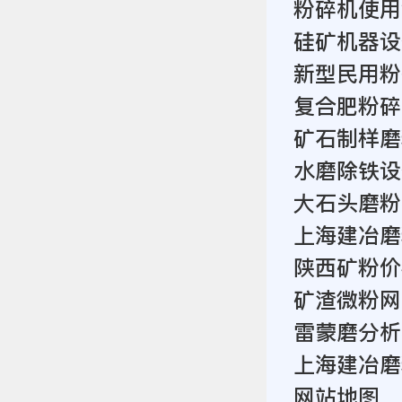
粉碎机使用
硅矿机器设
新型民用粉
复合肥粉碎
矿石制样磨
水磨除铁设
大石头磨粉
上海建冶磨
陕西矿粉价
矿渣微粉网
雷蒙磨分析
上海建冶磨
网站地图