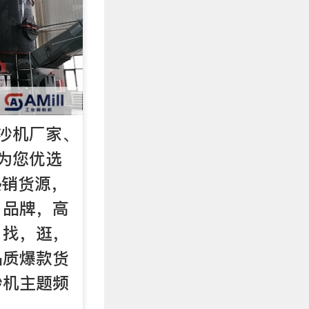
沙机厂家、
为您优选
热销货源，
，品牌，高
。找，逛，
品质爆款货
沙机主题频