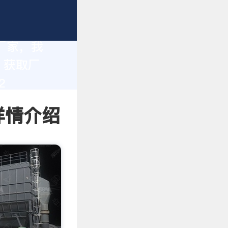
造厂家，我
。获取厂
2
详情介绍