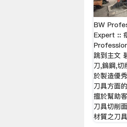
BW Profes
Expert :
Professio
跳到主文 
刀,鎢鋼,
於製造優
刀具方面
擅於幫助
刀具切削
材質之刀