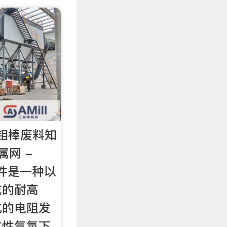
钼棒废料知
属网 -
件是一种以
成的耐高
化的电阻发
化性气氛下