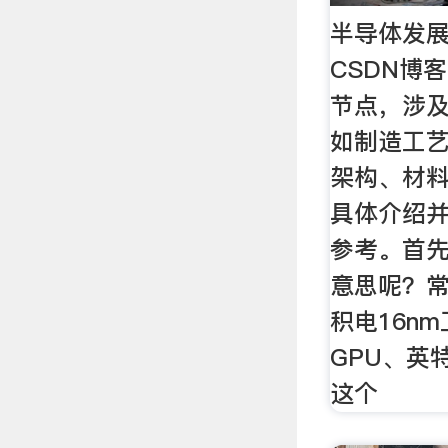
半导体发展史
CSDN博
节点，涉
如制造工
架构、材
具体介绍
参考。首
意思呢？
积电16nm
GPU、英特
这个