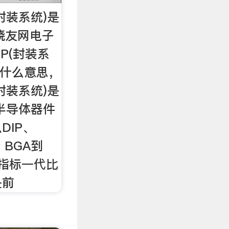
P(封装系统)是
发烧友网电子
P(封装系
)是什么意思，
P(封装系统)是
半导体器件
DIP、
、BGA到
术指标一代比
是前