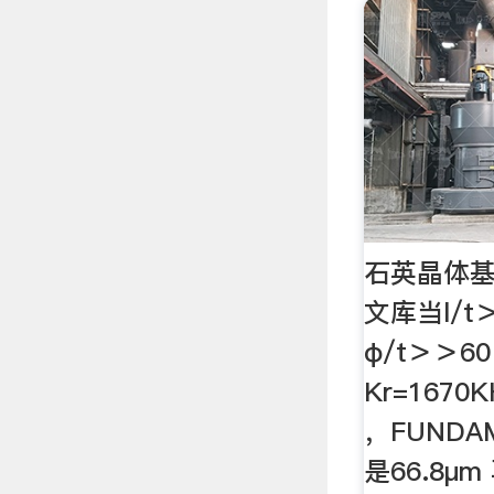
石英晶体基
文库当l/t＞
φ/t＞＞6
Kr=1670
，FUNDA
是66.8μ