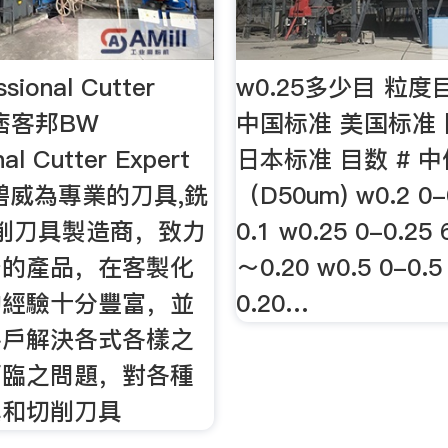
sional Cutter
w0.25多少目 粒
: 痞客邦BW
中国标准 美国标准
nal Cutter Expert
日本标准 目数 # 中
碧威為專業的刀具,銑
（D50um) w0.2 0-
切削刀具製造商，致力
0.1 w0.25 0-0.25 
秀的產品，在客製化
～0.20 w0.5 0-0.5
的經驗十分豐富，並
0.20…
客戶解決各式各樣之
面臨之問題，對各種
具和切削刀具