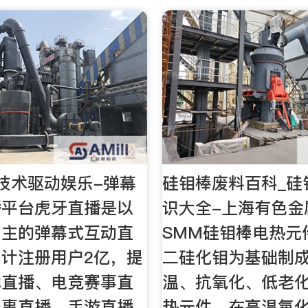
技术驱动娱乐-弹幕
硅钼棒废料百科_硅
播平台虎牙直播是以
识大全-上海有色金
为主的弹幕式互动直
SMM硅钼棒电热元
计注册用户2亿，提
二硅化钼为基础制
戏直播、电竞赛事直
温、抗氧化、低老
赛事直播，手游直播
热元件。在高温氧