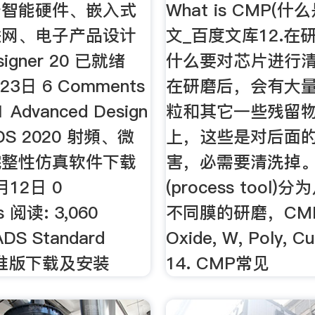
于智能硬件、嵌入式
What is CMP(什
联网、电子产品设计
文_百度文库12.在
esigner 20 已就绪
什么要对芯片进行清
23日 6 Comments
在研磨后，会有大
1 Advanced Design
粒和其它一些残留
ADS 2020 射頻、微
上，这些是对后面
完整性仿真软件下载
害，必需要清洗掉。 1
月12日 0
(process tool)
 阅读: 3,060
不同膜的研磨，CM
ADS Standard
Oxide, W, Poly,
 标准版下载及安装
14. CMP常见