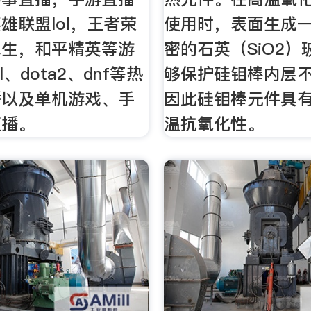
雄联盟lol，王者荣
使用时，表面生成
求生，和平精英等游
密的石英（SiO2
l、dota2、dnf等热
够保护硅钼棒内层
播以及单机游戏、手
因此硅钼棒元件具
直播。
温抗氧化性。