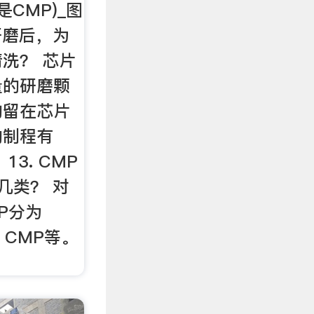
么是CMP)_图
研磨后，为
洗？ 芯片
量的研磨颗
物留在芯片
的制程有
3. CMP
分为几类？ 对
P分为
 Cu CMP等。