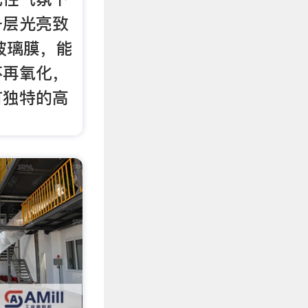
一层光亮致
）玻璃膜，能
不再氧化，
有独特的高