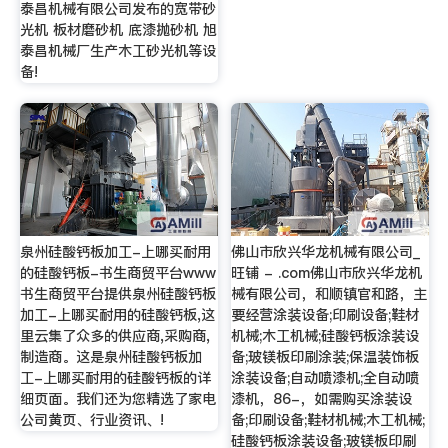
泰昌机械有限公司发布的宽带砂
光机 板材磨砂机 底漆抛砂机 旭
泰昌机械厂生产木工砂光机等设
备!
泉州硅酸钙板加工-上哪买耐用
佛山市欣兴华龙机械有限公司_
的硅酸钙板-书生商贸平台www
旺铺 - .com佛山市欣兴华龙机
书生商贸平台提供泉州硅酸钙板
械有限公司，和顺镇官和路，主
加工-上哪买耐用的硅酸钙板,这
要经营涂装设备;印刷设备;鞋材
里云集了众多的供应商,采购商,
机械;木工机械;硅酸钙板涂装设
制造商。这是泉州硅酸钙板加
备;玻镁板印刷涂装;保温装饰板
工-上哪买耐用的硅酸钙板的详
涂装设备;自动喷漆机;全自动喷
细页面。我们还为您精选了家电
漆机，86-，如需购买涂装设
公司黄页、行业资讯、!
备;印刷设备;鞋材机械;木工机械;
硅酸钙板涂装设备;玻镁板印刷