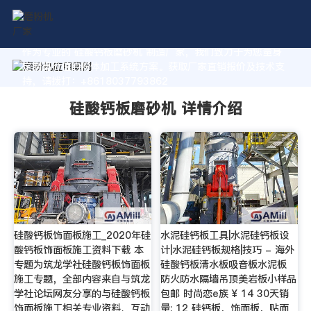
作为专业的 硅酸钙板磨砂机 制造厂家，我们致力于为您量身
定制高价值的粉体加工系统方案。获取厂家直销报价及技术支
持，请拨打：+8618037793862
硅酸钙板磨砂机 详情介绍
硅酸钙板饰面板施工_2020年硅
水泥硅钙板工具|水泥硅钙板设
酸钙板饰面板施工资料下载 本
计|水泥硅钙板规格|技巧 - 海外
专题为筑龙学社硅酸钙板饰面板
硅酸钙板清水板吸音板水泥板
施工专题，全部内容来自与筑龙
防火防水隔墙吊顶美岩板小样品
学社论坛网友分享的与硅酸钙板
包邮 时尚恋e族 ¥ 14 30天销
饰面板施工相关专业资料、互动
量: 12 硅钙板，饰面板，贴面