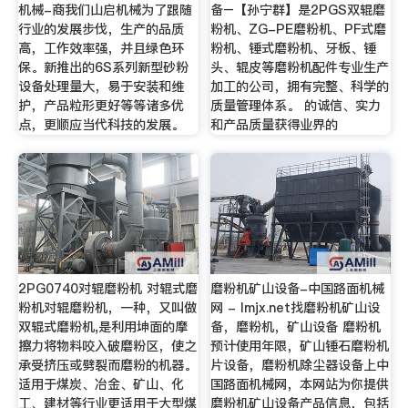
机械-商我们山启机械为了跟随
备–【孙宁群】是2PGS双辊磨
行业的发展步伐，生产的品质
粉机、ZG-PE磨粉机、PF式磨
高，工作效率强，并且绿色环
粉机、锤式磨粉机、牙板、锤
保。新推出的6S系列新型砂粉
头、辊皮等磨粉机配件专业生产
设备处理量大，易于安装和维
加工的公司，拥有完整、科学的
护，产品粒形更好等等诸多优
质量管理体系。 的诚信、实力
点，更顺应当代科技的发展。
和产品质量获得业界的
2PG0740对辊磨粉机 对辊式磨
磨粉机矿山设备-中国路面机械
粉机对辊磨粉机，一种，又叫做
网 - lmjx.net找磨粉机矿山设
双辊式磨粉机,是利用坤面的摩
备，磨粉机，矿山设备 磨粉机
擦力将物料咬入破磨粉区，使之
预计使用年限，矿山锤石磨粉机
承受挤压或劈裂而磨粉的机器。
片设备，磨粉机除尘器设备上中
适用于煤炭、冶金、矿山、化
国路面机械网，本网站为你提供
工、建材等行业更适用于大型煤
磨粉机矿山设备产品信息，包括