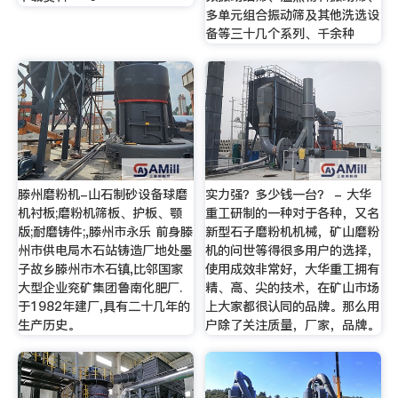
多单元组合振动筛及其他洗选设
备等三十几个系列、千余种
滕州磨粉机-山石制砂设备球磨
实力强？多少钱一台？ - 大华
机衬板;磨粉机筛板、护板、颚
重工研制的一种对于各种，又名
版;耐磨铸件;,滕州市永乐 前身滕
新型石子磨粉机机械，矿山磨粉
州市供电局木石站铸造厂地处墨
机的问世等得很多用户的选择，
子故乡滕州市木石镇,比邻国家
使用成效非常好，大华重工拥有
大型企业兖矿集团鲁南化肥厂.
精、高、尖的技术，在矿山市场
于1982年建厂,具有二十几年的
上大家都很认同的品牌。那么用
生产历史。
户除了关注质量，厂家，品牌。