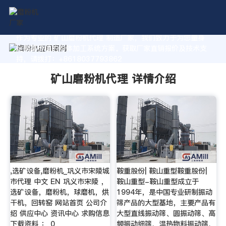
作为专业的 矿山磨粉机代理 制造厂家，我们致力于为您量身
定制高价值的粉体加工系统方案。获取厂家直销报价及技术支
持，请拨打：+8618037793862
矿山磨粉机代理 详情介绍
,选矿设备,磨粉机_巩义市宋陵城
鞍重股份| 鞍山重型鞍重股份|
市代理 中文 EN 巩义市宋陵 ，
鞍山重型-鞍山重型成立于
选矿设备，磨粉机，球磨机，烘
1994年，是中国专业研制振动
干机，回转窑 网站首页 公司介
筛产品的大型基地，主要产品有
绍 供应中心 资讯中心 求购信息
大型直线振动筛、圆振动筛、高
下载资料 ： 0
频振动细筛、温热物料振动筛、