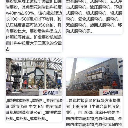
磨粉机原理上适应于海量矿山硬
型有磨粉机、式磨粉机、立式冲
岩磨粉，其典型花岗岩出料粒度
击式磨粉机、液压磨粉机、环锤
≤40mm占90%，该机能处理边
式磨粉机、锤式磨粉机、辊式磨
长100～500毫米以下物料。其
粉机、复合式磨粉机、磨粉机、
抗压强度最高可达350兆帕，具
双级磨粉机、旋回式磨粉机、移
有磨粉比大，磨粉后物料呈立方
动式磨粉机等。
体颗粒等优点。矿业磨粉机械是
指排料中粒度大于三毫米的含量
占
,重锤式磨粉机,磨粉机_枣庄市瑞
-建筑垃圾资源化解决方案提供
隆 城市代理 中文 EN 枣庄市瑞
者 山美股份（中德合资控股企
隆机械制造有限公司 _重锤式磨
业），自 2005 年就开始关注
粉机_磨粉机_式磨粉机_
国内建筑废弃物资源化问题，是
国内建筑废弃物资源化市场的持