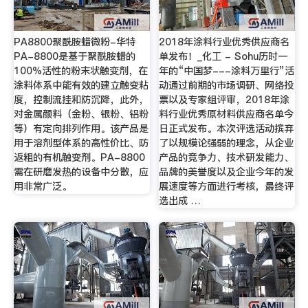
PA8800聚酰胺蜡微粉-华特
2018年涂料行业优秀供应商名
PA-8800是基于聚酰胺蜡的
单发布！_化工 - Sohu历时一
100%活性的粉末状触变剂，在
年的“中国梦---涂料万里行”活
涂料体系中能有效的建立触变粘
动通过前期的市场调研、网络投
度，控制流挂和防沉降，此外，
票以及专家组评审，2018年涂
对金属颜料（金粉、银粉、铝粉
料行业优秀原材料供应商名单今
等）有定向排列作用。该产品是
日正式发布。本次评选活动摈弃
用于溶剂型体系的高性价比、防
了以规模论强弱的理念，从企业
返粗的有机触变剂。PA-8800
产品的竞争力、技术研发能力、
需在研磨发热的设备中分散，应
品牌的美誉度以及企业今年的发
用非常广泛。
展速度等方面进行考核，最终评
选出成 …