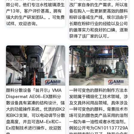
限公司。他们专注水性玻璃漆生
改厂家自身的生产需求。所以准
产13年，客户评价甚高。拥有
备在购入一批更新更高效的颜料
强大的生产研发团队。。可免费
粉碎设备或生产线，埃尔派由于
试样，欢迎咨询。
长期在粉碎行业的经验以及公司
的雄厚实力和良好的口碑，逐渐
获得了该厂家的认可。
颜料分散设备「翁开尔」VMA
一种可变色的颜料的制作方法本
Dispermat AE06-EX颜料分
发明属于精细化工技术领域，涉
散设备具有紧凑的结构设计，强
及文具休闲用品领域，具体涉及
大的功能操作系统。优质的BK2
一种可变色的颜料。背景技术市
和BK3支架，可以电动调节分散
场可见的颜色类产品采用的溶剂
盘高度，并且可选M-Ex和C-
一般为单一油性或者水性溶剂。
Ex控制技术进行操作。欢迎致
例如公开号为CN101137729A