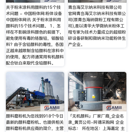
关于粉末涂料用颜料的15个技
青岛海艾尔纳米科技有限公司
术问题 - 中国粉体网:粉体设备
官网青岛海艾尔纳米科技有限公
中国粉体网讯 关于粉末涂料用
司(原青岛海纳微粉工程有限公
颜料的15个技术问题。 1、怎
司),是以清华大学微纳米粉体工
样在不影响涂料颜色的前提下，
程专家为技术力量成立的超细粉
避免使用有毒的铬酸铅，钼酸铅
碎设备研制和微纳米功能粉体生
料? 由于含铅颜料的毒性，各国
产企业。
正越来越限制含铅颜料在涂料中
的使用，配方师通常用有机颜料
配合钛白来取代含铅颜料。
颜料磨粉机为您找到918个今日
「无机颜料」厂家厂商_企业名
最新的颜料磨粉机。也提供相关
录_黄页公司-阿德采购网 企业
颜料磨粉机供应商的简介，主营
标志： 所在地区：上海嘉定 主