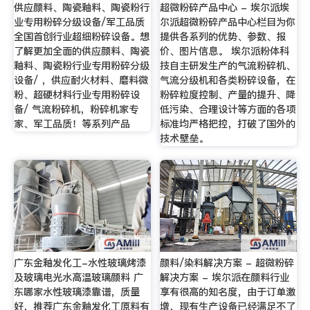
供应颜料、陶瓷釉料、陶瓷粉行
超微粉碎产品中心 - 埃尔派埃
业专用粉碎分级设备/军工品质
尔派超微粉碎产品中心栏目为你
全国首创行业超细粉碎设备。想
提供各系列的优势、参数、报
了解更加全面的供应颜料、陶瓷
价、图片信息。 埃尔派粉体科
釉料、陶瓷粉行业专用粉碎分级
技自主研发生产的气流粉碎机、
设备/ ，供应耐火材料、磨料微
气流分级机和各类粉碎设备，在
粉、超硬材料行业专用粉碎设
粉碎粒度控制、产量的提升、降
备/ 气流粉碎机，粉碎机家专
低污染、合理设计等方面的各项
家、军工品质！等系列产品
标准均严格把控，打破了国外的
技术壁垒。
广东金釉发化工-水性玻璃烤漆
颜料/染料解决方案 - 超微粉碎
及玻璃电光水高温玻璃颜料 广
解决方案 - 埃尔派在颜料行业
东哪家水性玻璃漆靠谱，质量
享有很高的知名度，由于订单激
好，推荐广东金釉发化工原料有
增，现有生产设备已经满足不了