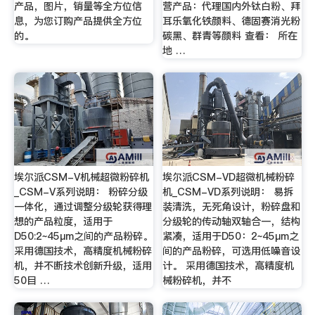
产品，图片，销量等全方位信
营产品：代理国内外钛白粉、拜
息，为您订购产品提供全方位
耳乐氧化铁颜料、德固赛消光粉
的。
碳黑、群青等颜料 查看： 所在
地 …
埃尔派CSM-V机械超微粉碎机
埃尔派CSM-VD超微机械粉碎
_CSM-V系列说明： 粉碎分级
机_CSM-VD系列说明： 易拆
一体化，通过调整分级轮获得理
装清洗，无死角设计，粉碎盘和
想的产品粒度，适用于
分级轮的传动轴双轴合一，结构
D50:2~45μm之间的产品粉碎。
紧凑，适用于D50：2~45μm之
采用德国技术，高精度机械粉碎
间的产品粉碎，可选用低噪音设
机，并不断技术创新升级，适用
计。 采用德国技术，高精度机
50目 …
械粉碎机，并不