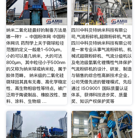
纳米二氧化硅最好的制备方法是
四川中科贝特纳米科技有限公
哪一种？ - 中国粉体网 中国粉
司,气流粉碎机,超微粉碎机,气流
体网讯 药剂学上关于微球粒径
四川中科贝特纳米科技有限公司
范围的定义一般是1~500μm，
是一家专业从事气流粉碎机、机
小的可以是几纳米，大的可达
械式超微粉碎机、气流分级机以
800μm，其中粒径小于500nm
及电池级氢氧化锂惰性气体保护
的又称为纳米球或纳米粒，属于
气流粉碎机的设计、研发、制造
胶体范畴。 纳米级的二氧化硅
与销售的综合性高新技术企业。
微球因其具有无毒、高化学稳定
公司凭借先进的管理模式，先后
性、高生物相容性等特点，被广
通过 ISO9001 国际质量认证
泛用于陶瓷制品、橡胶改性、塑
体系，获得科技进步奖、质量
料、涂料、生物细 …
奖、知识产权保护奖等