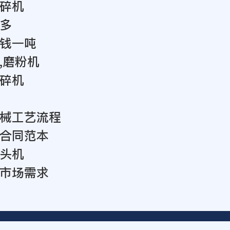
碎机
多
钱一吨
,磨粉机
碎机
械工艺流程
合同范本
头机
市场需求