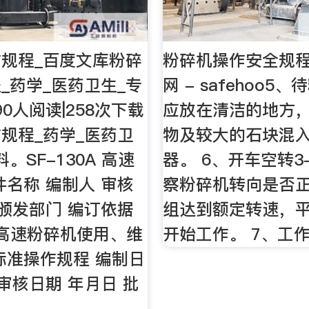
规程_百度文库粉碎
粉碎机操作安全规程
_药学_医药卫生_专
网 - safehoo5
90人阅读|258次下载
应放在清洁的地方
规程_药学_医药卫
物及较大的石块混
。SF-130A 高速
器。 6、开车空转3
件名称 编制人 审核
察粉碎机转向是否
 颁发部门 编订依据
组达到额定转速，
A 高速粉碎机使用、维
开始工作。 7、工
标准操作规程 编制日
 审核日期 年月日 批