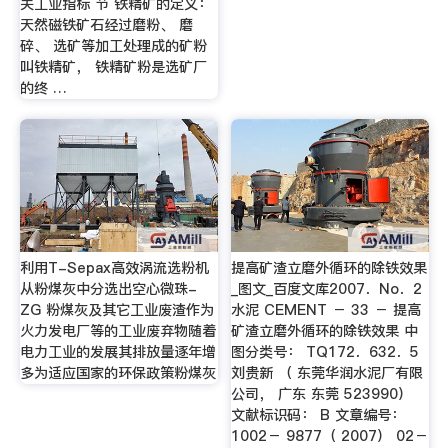
关工业指标 节 铁精矿的定义：
天然磁铁矿石经过磨粉、 磨
碎、 选矿等加工处理成的矿粉
叫铁精矿， 铁精矿粉是选矿厂
的终 …
利用T-Sepax高效涡流选粉机
提高矿渣立磨外循环的除铁效果
从粉煤灰中分选出空心微珠-
_图文_百度文库2007．No．2
ZG 粉煤灰及其它工业废渣作为
水泥 CEMENT － 33 － 提高
火力发电厂等的工业废弃物随着
矿渣立磨外循环的除铁效果 中
电力工业的发展其排放量逐年增
图分类号： TQ172．632．5
多为适应国家的环保政策粉煤灰
刘贵新 （ 东莞华润水泥厂有限
公司， 广东 东莞 523990）
文献标识码： B 文章编号：
1002－ 9877（ 2007） 02－