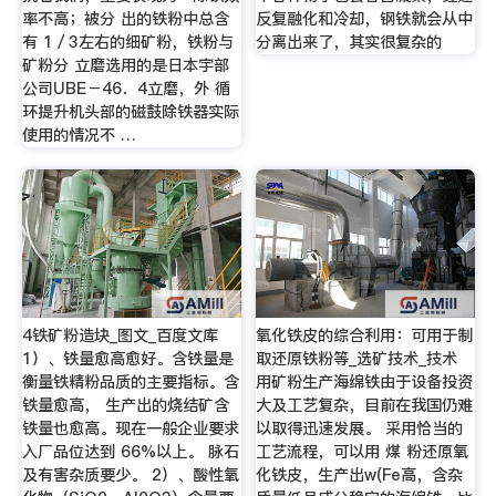
率不高；被分 出的铁粉中总含
反复融化和冷却，钢铁就会从中
有 1／3左右的细矿粉，铁粉与
分离出来了，其实很复杂的
矿粉分 立磨选用的是日本宇部
公司UBE－46．4立磨，外 循
环提升机头部的磁鼓除铁器实际
使用的情况不 …
4铁矿粉造块_图文_百度文库
氧化铁皮的综合利用：可用于制
1）、铁量愈高愈好。含铁量是
取还原铁粉等_选矿技术_技术
衡量铁精粉品质的主要指标。含
用矿粉生产海绵铁由于设备投资
铁量愈高， 生产出的烧结矿含
大及工艺复杂，目前在我国仍难
铁量也愈高。现在一般企业要求
以取得迅速发展。 采用恰当的
入厂品位达到 66%以上。 脉石
工艺流程，可以用 煤 粉还原氧
及有害杂质要少。 2）、酸性氧
化铁皮，生产出w(Fe高，含杂