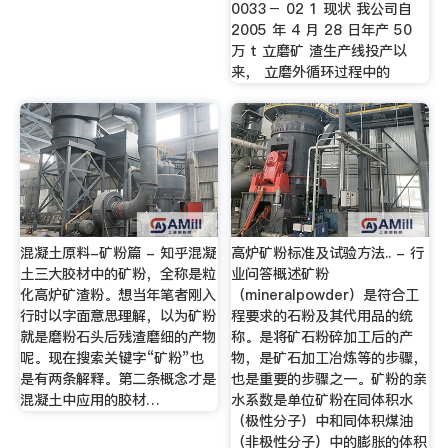
0033－ 02 1 现状 我公司自
2005 年 4 月 28 日年产 50
万 t 立磨矿 渣生产线投产以
来， 立磨外循环过程中的
混凝土原料-矿粉篇 - 知乎混凝
高炉矿粉标准及试验方法.. - 行
土三大胶材中的矿粉，全称是粒
业问答概述矿粉
化高炉矿渣粉。想当年笔者刚入
（mineralpowder）是符合工
行时以字面意思理解，以为矿粉
程要求的石粉及其代用品的统
就是磨粉石头后残渣磨细的产物
称。是将矿石粉碎加工后的产
呢。现在搜索关键字“矿粉”也
物，是矿石加工冶炼等的步骤，
是有两条解释。第二条概念才是
也是重要的步骤之一。矿粉的亲
混凝土中应用的胶材…
水系数是单位矿粉在同体积水
（极性分子）中和同体积煤油
（非极性分子）中的膨胀的体积