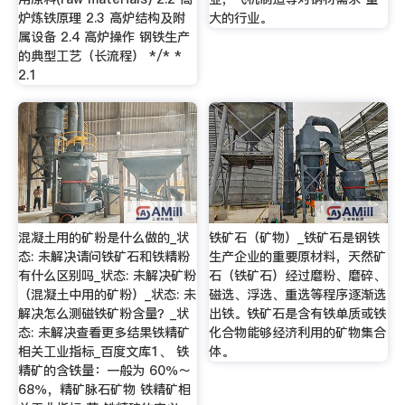
炉炼铁原理 2.3 高炉结构及附
大的行业。
属设备 2.4 高炉操作 钢铁生产
的典型工艺（长流程） */* *
2.1
混凝土用的矿粉是什么做的_状
铁矿石（矿物）_铁矿石是钢铁
态: 未解决请问铁矿石和铁精粉
生产企业的重要原材料，天然矿
有什么区别吗_状态: 未解决矿粉
石（铁矿石）经过磨粉、磨碎、
（混凝土中用的矿粉）_状态: 未
磁选、浮选、重选等程序逐渐选
解决怎么测磁铁矿粉含量？_状
出铁。铁矿石是含有铁单质或铁
态: 未解决查看更多结果铁精矿
化合物能够经济利用的矿物集合
相关工业指标_百度文库1、 铁
体。
精矿的含铁量：一般为 60％～
68％，精矿脉石矿物 铁精矿相