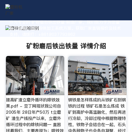
作为专业的 矿粉磨后铁出铁量 制造厂家，我们致力于为您量
身定制高价值的粉体加工系统方案。获取厂家直销报价及技术
支持，请拨打：+8618037793862
矿粉磨后铁出铁量 详情介绍
提高矿渣立磨外循环的除铁效
钢铁是怎样炼成的从铁矿石到钢
果.pdf - 豆丁网现状我公司自
铁的过程 铁矿石是怎么炼成 铁
2005年 28日年产50万 t立磨
矿到高炉中高温融化，然后再进
矿 渣生产线投产以来，立磨外
行冷却，冷却过程中根据物理特
循环过程中的除铁问题一 直困
性，铁物子会结合在一起，石头
扰着我们，主要表现为：除铁效
中各种物子也会各自凝聚，经过