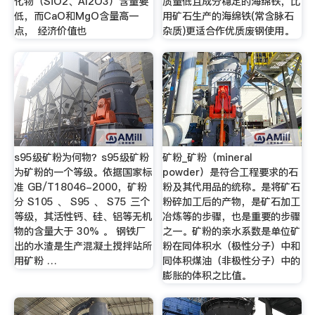
化物（SiO2、Al2O3）含量要
质量低且成分稳定的海绵铁，比
低，而CaO和MgO含量高一
用矿石生产的海绵铁(常含脉石
点， 经济价值也
杂质)更适合作优质废钢使用。
s95级矿粉为何物？s95级矿粉
矿粉_矿粉（mineral
为矿粉的一个等级。依据国家标
powder）是符合工程要求的石
准 GB/T18046-2000，矿粉
粉及其代用品的统称。是将矿石
分 S105 、 S95 、 S75 三个
粉碎加工后的产物，是矿石加工
等级，其活性钙、硅、铝等无机
冶炼等的步骤，也是重要的步骤
物的含量大于 30% 。 钢铁厂
之一。矿粉的亲水系数是单位矿
出的水渣是生产混凝土搅拌站所
粉在同体积水（极性分子）中和
用矿粉 …
同体积煤油（非极性分子）中的
膨胀的体积之比值。