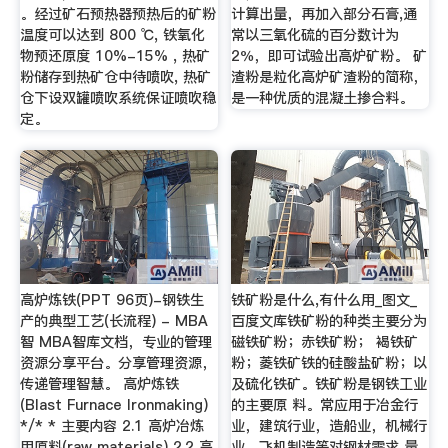
。经过矿石预热器预热后的矿粉
计算出量，再加入部分石膏,通
温度可以达到 800 ℃, 铁氧化
常以三氧化硫的百分数计为
物预还原度 10%-15% , 热矿
2％，即可试验出高炉矿粉。 矿
粉储存到热矿仓中待喷吹, 热矿
渣粉是粒化高炉矿渣粉的简称，
仓下设双罐喷吹系统保证喷吹稳
是一种优质的混凝土掺合料。
定。
高炉炼铁(PPT 96页)-钢铁生
铁矿粉是什么,有什么用_图文_
产的典型工艺(长流程) - MBA
百度文库铁矿粉的种类主要分为
智 MBA智库文档，专业的管理
磁铁矿粉；赤铁矿粉； 褐铁矿
资源分享平台。分享管理资源，
粉；菱铁矿铁的硅酸盐矿粉；以
传递管理智慧。 高炉炼铁
及硫化铁矿。铁矿粉是钢铁工业
(Blast Furnace Ironmaking)
的主要原 料。常应用于冶金行
*/* * 主要内容 2.1 高炉冶炼
业，建筑行业，造船业，机械行
用原料(raw materials) 2.2 高
业，飞机制造等对钢材需求 量