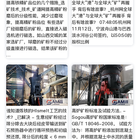
提高铁精矿品位的几个措施_选
全球大“港”与全球大“矿”再握
矿技术_技术_矿道网提高精矿粉
手 背后有啥故事？_杭州网全球
磨后的分级性能，减少过磨现
大“港”与全球大“矿”再握手 背
象，提高精矿粉品位 有些选矿
后有啥故事？ 07:48:05杭州网
厂经细磨后的矿粉，直接进入磁
11月12日，宁波舟山港与巴西
选机进行磁选。如山西交城的某
淡水河谷公司签约，以50:50的
家选矿厂，球磨的矿粉不经过分
股权比例
级直接进行磁选，结果该矿粉的
…
谁知道炼铁的HIsmelt工艺的技
高炉矿粉标准及试验方法.. -
术？_已解决 - 生意经矿粉经过
Sogou高炉矿粉国家标准是：
筛分除去大块后经皮带输送到矿
GB/T 18046-2008。 试验方
石预热器中进行循环预热和初级
法为：将高炉矿粉添加到混凝土
预还原, 筛分后的粒度 < 6 mm
中，并根据混凝土中水泥的质量