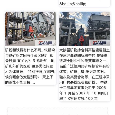
&hellip;&hellip;
矿粉和铁粉有什么不同_ 铁精粉
大掺量矿物掺合料高性能混凝土
与铁矿粉之间有什么区别？ 和
在京沪高铁四标段中的 是提高
含铁量 有关么？ 5 铁粉矿，地
混凝土耐久性的重要措施之一。
矿和外矿的区别 更多类似问题
当前广泛使用的矿物掺合料有粉
> 为你推荐： 特别推荐 全球气
煤灰、矿粉、磨 细天然沸石、
候变暖会改变性别吗？ 天上下
硅灰及其复合物等，在工程中采
的雨能不能直接 …
用广的是粉煤灰和矿粉。 中铁
十二局集团有限公司于 2006
年 1 月至 2007 年 10 月间开
展了《客运专线 100 年