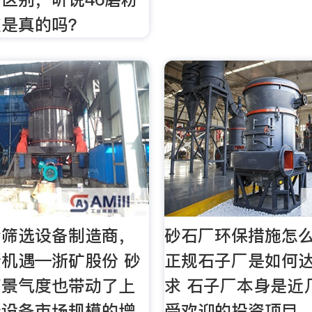
破是真的吗？
粉筛选设备制造商，
砂石厂环保措施怎
机遇—浙矿股份 砂
正规石子厂是如何
高景气度也带动了上
求 石子厂本身是近
分设备市场规模的增
受欢迎的投资项目