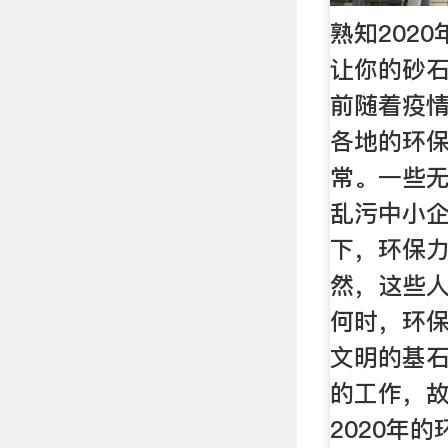
熟知202
让你的砂石
前随着疫
各地的环
常。一些
乱污中小企
下，环保
然，这些
何时，环
文明的基
的工作，
2020年