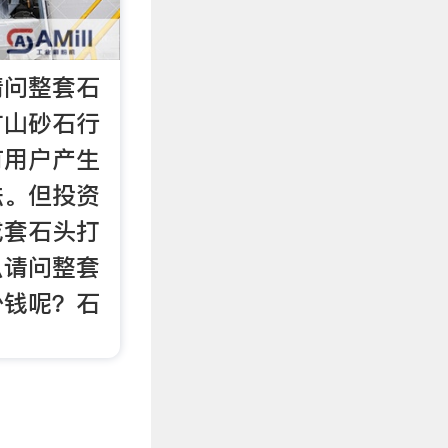
请问整套石
矿山砂石行
有用户产生
法。但投资
成套石头打
么请问整套
少钱呢？石