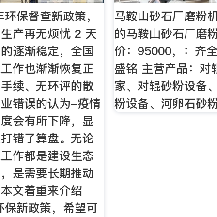
0年环保督查新政策，
马鞍山砂石厂磨粉
生产再无烦忧 2 天
的马鞍山砂石厂磨
情的逐渐稳定，全国
价：95000，：齐
保工作也渐渐恢复正
盛铭 主营产品：对
无手续、无环评的散
家、对辊砂粉设备
业错误的认为-疫情
粉设备、河卵石砂
力度会有所下降，显
人打错了算盘。无论
保工作都是建设生态
石，是需要长期推动
故本文着重来介绍
的环保新政策，希望可