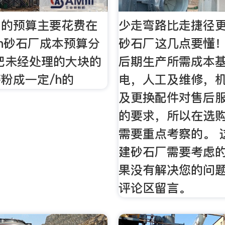
厂的预算主要花费在
少走弯路比走捷径
t/h砂石厂成本预算分
砂石厂这几点要懂
把未经处理的大块的
后期生产所需成本
粉成一定/h的
电，人工及维修，
及更换配件对售后
的要求，所以在选
需要重点考察的。 
建砂石厂需要考虑
果没有解决您的问
评论区留言。