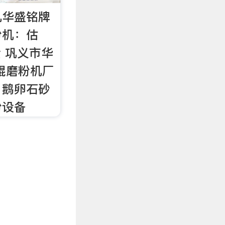
机华盛铭牌
粉机：估
全 巩义市华
辊磨粉机厂
、鹅卵石砂
粉设备