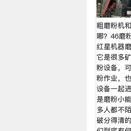
粗磨粉机
哪？46磨
红星机器
它是很多
粉设备，
粉作业，
设备一起
是磨粉小
多人都不
破分得清
们到底有何