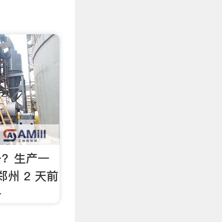
备？生产一
州 2 天前
备