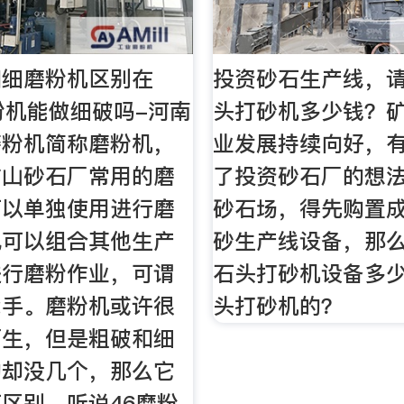
和细磨粉机区别在
投资砂石生产线，
粉机能做细破吗-河南
头打砂机多少钱？
磨粉机简称磨粉机，
业发展持续向好，
矿山砂石厂常用的磨
了投资砂石厂的想
可以单独使用进行磨
砂石场，得先购置
也可以组合其他生产
砂生产线设备，那
进行磨粉作业，可谓
石头打砂机设备多
能手。磨粉机或许很
头打砂机的？
陌生，但是粗破和细
的却没几个，那么它
区别，听说46磨粉