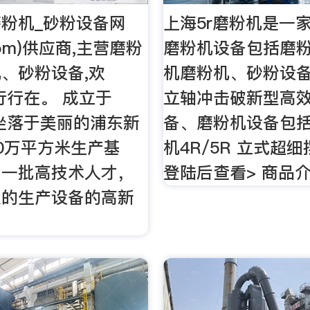
磨粉机_砂粉设备网
上海5r磨粉机是一
.Com)供应商,主营磨粉
磨粉机设备包括磨
、砂粉设备,欢
机磨粉机、砂粉设
,行行在。 成立于
立轴冲击破新型高
，坐落于美丽的浦东新
备、磨粉机设备包
0万平方米生产基
机4R/5R 立式超
了一批高技术人才，
登陆后查看> 商品
业的生产设备的高新
。