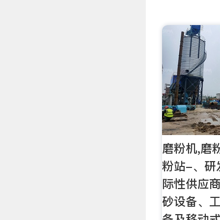
磨粉机,磨
粉站-、研
际性供应
砂设备、
备及移动