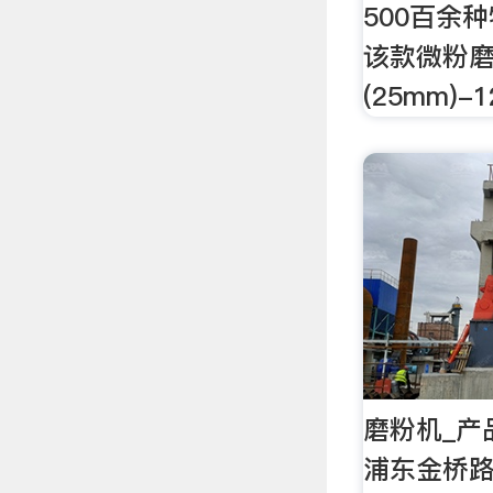
500百余
该款微粉磨
(25mm)-
磨粉机_产
浦东金桥路1