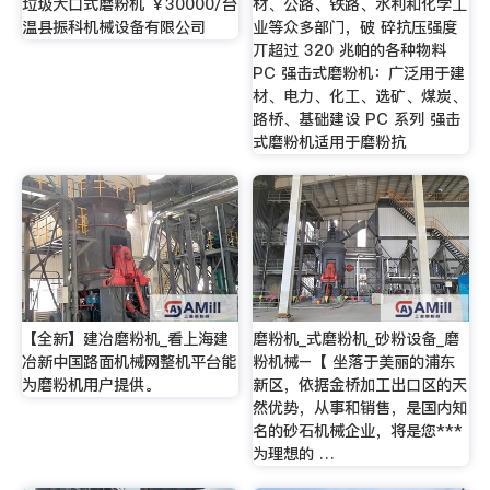
垃圾大口式磨粉机 ￥30000/台
材、公路、铁路、水利和化学工
温县振科机械设备有限公司
业等众多部门，破 碎抗压强度
丌超过 320 兆帕的各种物料
PC 强击式磨粉机：广泛用于建
材、电力、化工、选矿、煤炭、
路桥、基础建设 PC 系列 强击
式磨粉机适用于磨粉抗
【全新】建冶磨粉机_看上海建
磨粉机_式磨粉机_砂粉设备_磨
冶新中国路面机械网整机平台能
粉机械–【 坐落于美丽的浦东
为磨粉机用户提供。
新区，依据金桥加工出口区的天
然优势，从事和销售，是国内知
名的砂石机械企业，将是您***
为理想的 …