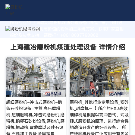
作为专业的 上海建冶磨粉机煤渣处理设备 制造厂家，我们致
力于为您量身定制高价值的粉体加工系统方案。获取厂家直销
报价及技术支持，请拨打：+8618037793862
上海建冶磨粉机煤渣处理设备 详情介绍
超细磨粉机-冲击式磨粉机-鹅
磨粉机_其他行业专用设备_粉碎
卵石砂粉设备-主营:高压磨粉
机_球磨机–【 所产的PXJ高效
机,超细磨粉机,冲击式磨粉机,磨
细碎机是根据以前冲击式、式及
粉机,鹅卵石砂粉设备,磨粉机,磨
锤式磨粉机的原理，进行综合性
粉机,振动筛,雷蒙磨以及砂石设
的改造开发产的细碎设备。 所
备,石料加工设备.全国销售
产棒磨机设备广泛应用于有色金