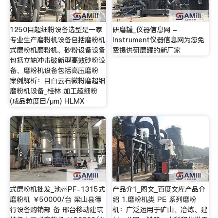
1250目超细粉设备选型是一家
研磨罐_仪器信息网 -
专业生产磨粉机设备包括磨粉机
Instrument仪器信息网为您免
式磨粉机磨粉机、砂粉设备设备
费提供研磨罐的新厂家
包括立轴冲击破新型高效砂粉设
备、磨粉机设备包括高压磨粉
案例解析：目白云石微粉磨超细
磨粉机设备_桂林 加工超细粉
(成品粒度目/μm) HLMX
式磨粉机批发_池州PF-1315式
产品介1_图文_百度文库产品介
磨粉机 ￥50000/台 梁山县德
绍 1.磨粉机类 PE 系列磨粉
行设备购销部 备 邢台移动建筑
机：广泛运用于矿山、冶炼、建