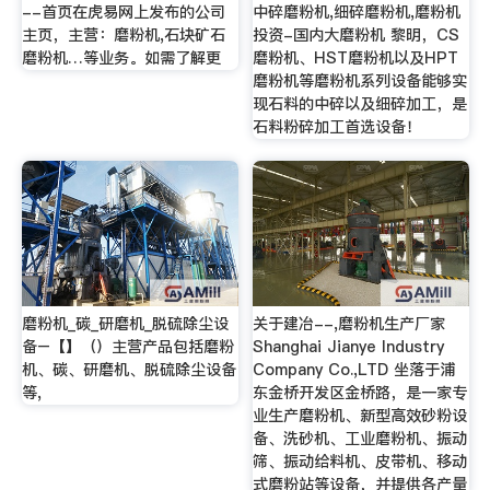
--首页在虎易网上发布的公司
中碎磨粉机,细碎磨粉机,磨粉机
主页，主营：磨粉机,石块矿石
投资-国内大磨粉机 黎明，CS
磨粉机…等业务。如需了解更
磨粉机、HST磨粉机以及HPT
磨粉机等磨粉机系列设备能够实
现石料的中碎以及细碎加工，是
石料粉碎加工首选设备！
磨粉机_碳_研磨机_脱硫除尘设
关于建冶--,磨粉机生产厂家
备–【】（）主营产品包括磨粉
Shanghai Jianye Industry
机、碳、研磨机、脱硫除尘设备
Company Co.,LTD 坐落于浦
等,
东金桥开发区金桥路，是一家专
业生产磨粉机、新型高效砂粉设
备、洗砂机、工业磨粉机、振动
筛、振动给料机、皮带机、移动
式磨粉站等设备，并提供各产量