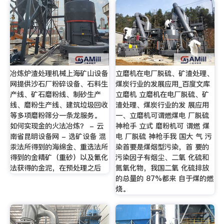
冶炼炉渣处理机械上海矿山设备
立磨机在电厂脱硫、矿渣处理、
网提供沙石厂粉碎设备、石料生
煤炭行业的发展应用_百度文库
产线、矿石磨粉线、制砂生产
立磨机 立磨机在电厂脱硫、矿
线、磨粉生产线、建筑垃圾回收
渣处理、煤炭行业的发 展应用
等多项磨粉筛分一条龙服务。
一、立磨机可谓燃煤电 厂脱硫
如何实现金的火法冶炼？ - 云
神枪手 立式 磨粉机可 谓燃 煤
南省昆明设备网 - 选矿设备 混
电 厂脱硫 神枪手我 国大 气 污
汞法所得到的海绵金、重选法所
染首要是煤烟型污染，首 要的
得到的金精矿（重砂）以及氰化
污染因子有烟尘、二氧 化硫和
法获得的金泥，在预处理之后
氮氧化物，我国二氧 化硫排放
的总量的 87%都来 自于煤的燃
烧。