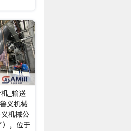
粉机_输送
区鲁义机械
鲁义机械公
”），位于