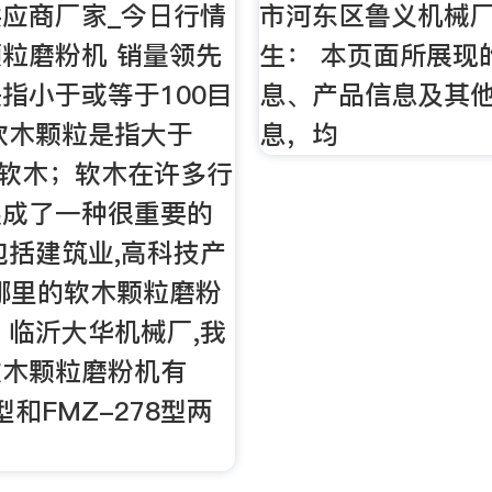
应商厂家_今日行情
市河东区鲁义机械
粒磨粉机 销量领先
生： 本页面所展现
指小于或等于100目
息、产品信息及其
软木颗粒是指大于
息，均
碎软木；软木在许多行
展成了一种很重要的
包括建筑业,高科技产
哪里的软木颗粒磨粉
？临沂大华机械厂,我
软木颗粒磨粉机有
0型和FMZ-278型两