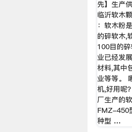
先】生产供
临沂软木颗
：软木粉是
的碎软木,
100目的
业已经发
材料,其中
业等等。 
机,好用呢
厂生产的
FMZ-45
种型 …