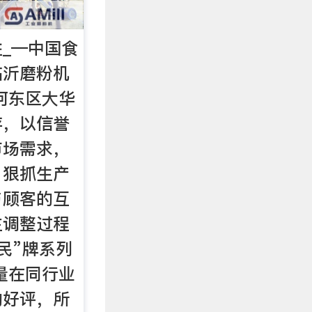
_—中国食
临沂磨粉机
河东区大华
存，以信誉
市场需求，
，狠抓生产
与顾客的互
主调整过程
民”牌系列
量在同行业
的好评，所