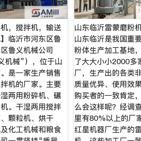
碎机，搅拌机，输送
山东临沂雷蒙磨粉机
机】临沂市河东区鲁
山东临沂是我国重
东区鲁义机械公司
粉体生产加工基地
义机械”），位于山
了大大小小2000
市。是一家生产销售
厂，生产出的各类
搅拌机的厂家。主要
质量优异、使用效
干湿两用粉碎机、碾
购买者的一致肯定
粉机。干湿两用搅拌
么会这样呢？经调
筛、颗粒机、烘干
里有80%以上的厂
机及化工机械和粮食
红星机器厂生产的
司一贯坚持“质量，
机，这些加工厂一