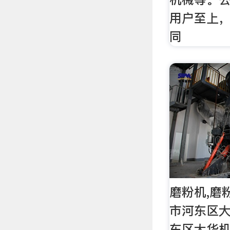
用户至上
同
磨粉机,磨
市河东区
东区大华