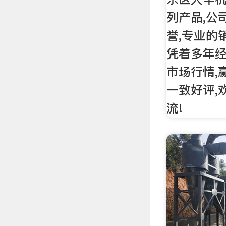
列产品,公
誉,专业的
凭着多年经
市场行情,
一致好评,
流!