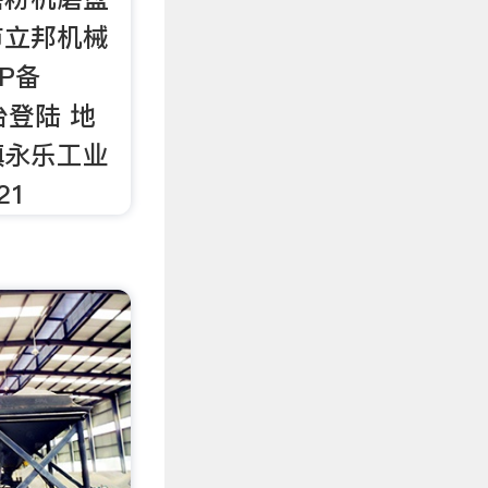
市立邦机械
P备
后台登陆 地
镇永乐工业
21