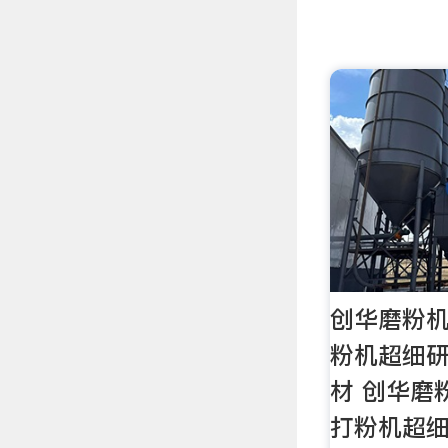
创华磨粉
粉机超细
材 创华磨
打粉机超