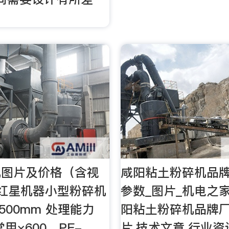
机图片及价格（含视
咸阳粘土粉碎机品牌
红星机器小型粉碎机
参数_图片_机电之
500mm 处理能力
阳粘土粉碎机品牌
 常用×600、PE-
片,技术文章,行业资