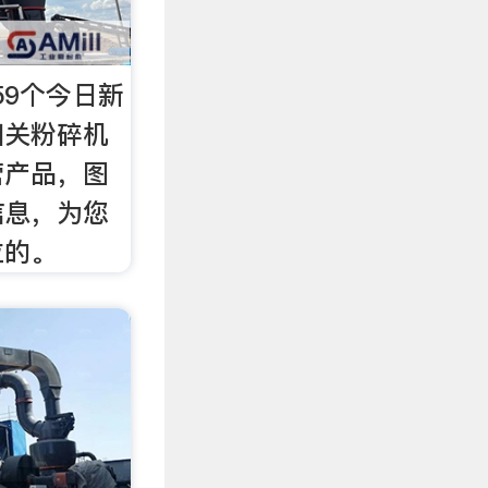
59个今日新
相关粉碎机
营产品，图
信息，为您
位的。