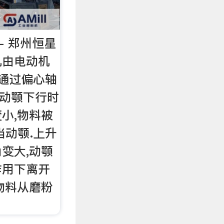
- 郑州恒星
机由电动机
 通过偏心轴
当动颚下行时
小,物料被
当动颚.上升
变大,动颚
作用下离开
物料从磨粉