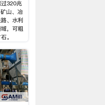
过320兆
：矿山、冶
铁路、水利
领域，可粗
矿石。