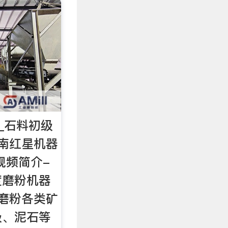
列_石料初级
南红星机器
视频简介-
度磨粉机器
磨粉各类矿
圾、泥石等