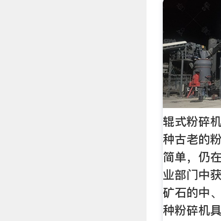
辊式粉碎机
种古老的
简单，仍
业部门中
矿石的中
种粉碎机