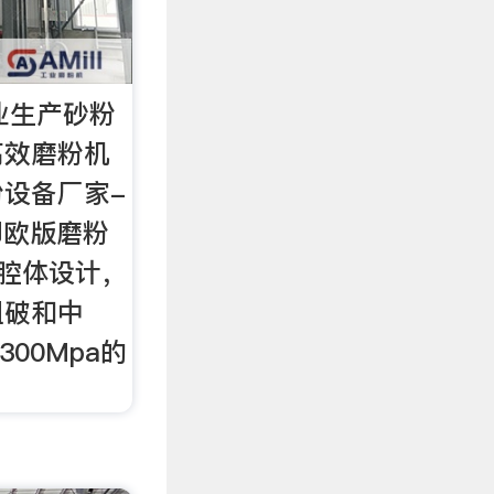
专业生产砂粉
高效磨粉机
设备厂家-
即欧版磨粉
腔体设计，
粗破和中
00Mpa的
。