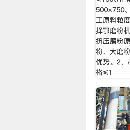
500×750
工原料粒
择鄂磨粉
挤压磨粉
粉、大磨
优势。2、
格≤1