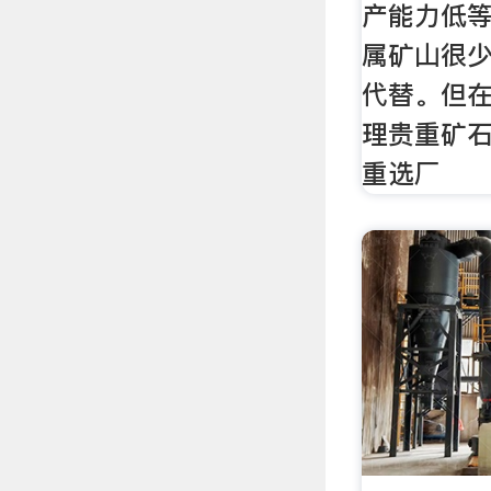
产能力低
属矿山很
代替。但
理贵重矿
重选厂