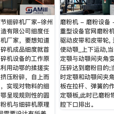
节细碎机厂家-徐州
磨粉机 - 磨粉设备 
制造有限公司细度任
重型设备官网磨粉
碎机厂家，要想知道
驱动皮带和皮带轮,
细碎机成品细度就首
使动颚_上下运动,
细碎机设备的工作原
定颚与动颚间夹角变
机利用动鄂的揉搓实
压碎达到磨粉目的;
的挤压粉碎，自上而
时定颚和动颚间夹角
窄，实现对物料的细
板在拉杆、弹簧的
动鄂呈现规则性的圆
定颚板,此时已磨粉
磨粉机与细碎机原理
腔下口排出。
同需要设计有所差