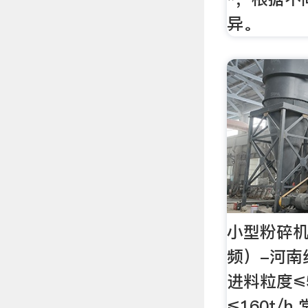
异。
小型粉碎
频）-河南
进料粒度≤
≤160t/h