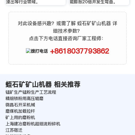
浸出等行业领域。
能膨胀20倍并发生弯曲。
对此设备感兴趣？或需了解 蛭石矿矿山机器 详
细技术参数？
点击下方电话直接咨询厂家工程师：
+8618037793862
蛭石矿矿山机器 相关推荐
锰矿生产锰粉生产工艺流程
精细铁粉用高压辊磨
微晶石开采机械
磨煤机加载拉杆
矿上用的磨粉机
上海建冶磨粉机超细流粉碎机
江苏宿迁