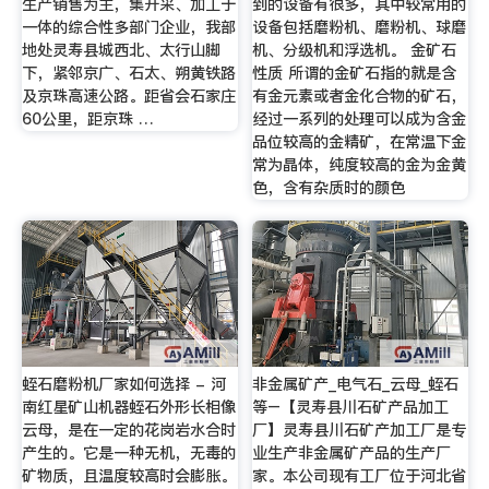
生产销售为主，集开采、加工于
到的设备有很多，其中较常用的
一体的综合性多部门企业，我部
设备包括磨粉机、磨粉机、球磨
地处灵寿县城西北、太行山脚
机、分级机和浮选机。 金矿石
下，紧邻京广、石太、朔黄铁路
性质 所谓的金矿石指的就是含
及京珠高速公路。距省会石家庄
有金元素或者金化合物的矿石，
60公里，距京珠 …
经过一系列的处理可以成为含金
品位较高的金精矿，在常温下金
常为晶体，纯度较高的金为金黄
色，含有杂质时的颜色
蛭石磨粉机厂家如何选择 - 河
非金属矿产_电气石_云母_蛭石
南红星矿山机器蛭石外形长相像
等–【灵寿县川石矿产品加工
云母，是在一定的花岗岩水合时
厂】灵寿县川石矿产加工厂是专
产生的。它是一种无机，无毒的
业生产非金属矿产品的生产厂
矿物质，且温度较高时会膨胀。
家。本公司现有工厂位于河北省