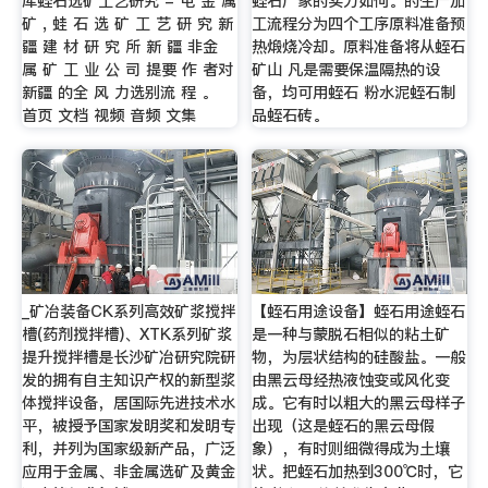
库蛭石选矿工艺研究 - 屯 金 属
蛭石厂家的实力如何。的生产加
矿 , 蛙 石 选 矿 工 艺 研 究 新
工流程分为四个工序原料准备预
疆 建 材 研 究 所 新 疆 非金
热煅烧冷却。原料准备将从蛭石
属 矿 工 业 公 司 提要 作 者对
矿山 凡是需要保温隔热的设
新疆 的全 风 力选别流 程 。
备，均可用蛭石 粉水泥蛭石制
首页 文档 视频 音频 文集
品蛭石砖。
_矿冶装备CK系列高效矿浆搅拌
【蛭石用途设备】蛭石用途蛭石
槽(药剂搅拌槽)、XTK系列矿浆
是一种与蒙脱石相似的粘土矿
提升搅拌槽是长沙矿冶研究院研
物，为层状结构的硅酸盐。一般
发的拥有自主知识产权的新型浆
由黑云母经热液蚀变或风化变
体搅拌设备，居国际先进技术水
成。它有时以粗大的黑云母样子
平，被授予国家发明奖和发明专
出现（这是蛭石的黑云母假
利，并列为国家级新产品，广泛
象），有时则细微得成为土壤
应用于金属、非金属选矿及黄金
状。把蛭石加热到300℃时，它