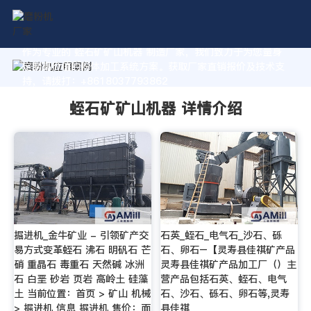
作为专业的 蛭石矿矿山机器 制造厂家，我们致力于为您量身
定制高价值的粉体加工系统方案。获取厂家直销报价及技术支
持，请拨打：+8618037793862
蛭石矿矿山机器 详情介绍
掘进机_金牛矿业 - 引领矿产交
石英_蛭石_电气石_沙石、砾
易方式变革蛭石 沸石 明矾石 芒
石、卵石–【灵寿县佳祺矿产品
硝 重晶石 毒重石 天然碱 冰洲
灵寿县佳祺矿产品加工厂（）主
石 白垩 砂岩 页岩 高岭土 硅藻
营产品包括石英、蛭石、电气
土 当前位置：首页 > 矿山 机械
石、沙石、砾石、卵石等,灵寿
> 掘进机 信息 掘进机 售价：面
县佳祺