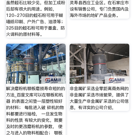
虽然蛭石比较少见，但加工成粉
灵寿县西庄工业区。在石家庄市
后却有很大的用途。例如，
设有销售公司，专门负责国内及
120-270目的蛭石粉可用于糊
海外市场的地矿产品业务。
墙纸印刷、户外广告、油漆等；
325目的蛭石粉可用于墨盒、防
火调料的原材料等。
解决磨粉机颚板磨损寿命短的的
非金属矿采选业零距离商务网的
方法_百度文库可以在颚板和机
非金属矿采选市场繁荣，提供了
器 的表面之间垫一层塑性较好
大量生产非金属矿采选的公司信
的材料； 每批进入破 碎机的物
息，有详实的公司介绍，
料都要进行抽检， 一旦发生物
料的性质 有较大的变化，就要
及时的更改磨粉机的参数， 使
之与进入的物料相配合； 颚板