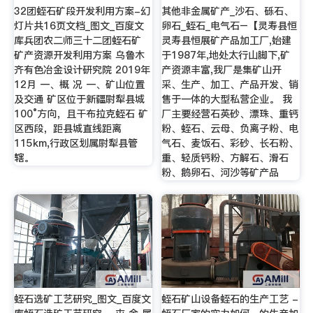
32团蛭石矿段开发利用方案-幻
其他非金属矿产_沙石、砾石、
灯片共16页文档_图文_百度文
卵石_蛭石_电气石–【灵寿县恒
库兵团农二师三十二团蛭石矿
灵寿县恒展矿产品加工厂,始建
矿产资源开发利用方案 乌鲁木
于1987年,地处太行山脚下,矿
齐有色冶金设计研究院 2019年
产资源丰富,我厂是集矿山开
12月 一、概 况 一、矿山位置
采、生产、加工、产品开发、销
及交通 矿区位于新疆尉犁县城
售于一体的大型私营企业。 我
100°方向，且干布拉克蛭石 矿
厂主要经营石英砂、漂珠、重钙
区西段，距县城直线距离
粉、蛭石、云母、负离子粉、电
115km,行政区划属尉犁县管
气石、麦饭石、彩砂、长石粉、
辖。
重、轻质钙粉、方解石、滑石
粉、鹅卵石、河沙等矿产品
蛭石选矿工艺研究_图文_百度文
蛭石矿山设备蛭石的生产工艺 -