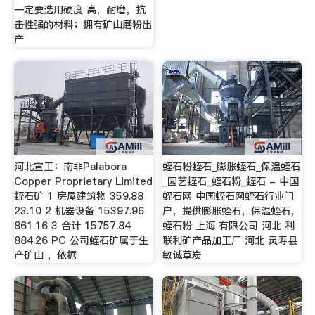
一定要选用硬度 高，耐磨，抗
击性强的材料；拥有矿山磨粉出
产
河北宣工：南非Palabora
蛭石粉蛭石_膨胀蛭石_保温蛭石
Copper Proprietary Limited
_园艺蛭石_蛭石粉_蛭石 - 中国
蛭石矿 1 房屋建筑物 359.88
蛭石网 中国蛭石网蛭石行业门
23.10 2 机器设备 15397.96
户，提供膨胀蛭石，保温蛭石，
861.16 3 合计 15757.84
蛭石粉 上海 有限公司 河北 利
884.26 PC 公司蛭石矿属于生
联利矿产品加工厂 河北 灵寿县
产矿山 ，依据
敏诚草炭