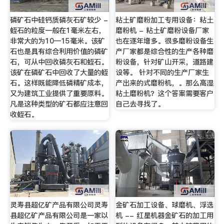
磷矿石中硅钙质磷灰石矿较少 -
粘土矿磨粉加工专用设备：粘土
蛭石的粒度一般在1毫米左右，
磨粉机 - 粘土矿磨粉设备厂家
非常大的为10―15毫米。该矿
也在逐年增多。很多磨粉设备生
石也是具有综合利用价值的磷矿
产厂家都是综合性的生产各种磨
石，可从中回收磷灰石和蛭石。
粉设备，针对矿山开采，道路建
该矿在磷矿石中回收了大量的蛭
设等。 针对不同的生产厂家生
石。这样既能降低磷精矿成本，
产出来的式磨粉机，。那么高湿
又为建筑工业提供了重要原料。
粘土磨粉机？这个答案需要客户
凡是这种类型的矿石都应注意回
自己去寻找了。
收蛭石。
灵寿县超亿矿产品有限公司灵寿
金矿石加工设备、球磨机、浮选
县超亿矿产品有限公司是一家以
机 -- 红星机器金矿石的加工用