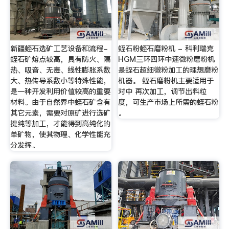
新疆蛭石选矿工艺设备和流程-
蛭石粉蛭石磨粉机 - 科利瑞克
蛭石矿熔点较高，具有防火、隔
HGM三环四环中速微粉磨粉机
热、吸音、无毒、线性膨胀系数
是蛭石超细微粉加工的理想磨粉
大、热传导系数小等特殊性能，
机器。 蛭石磨粉机主要适用于
是一种开发利用价值较高的重要
对中 再次加工，调节出料粒
材料。由于自然界中蛭石矿含有
度，可生产市场上所需的蛭石粉
其它元素，需要对原矿进行选矿
。
提纯等加工，才能得到高纯化的
单矿物，使其物理、化学性能充
分发挥。