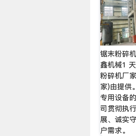
锯末粉碎机
鑫机械1 
粉碎机厂家
家)由提供
专用设备
司贯彻执
展、诚实
户需求。