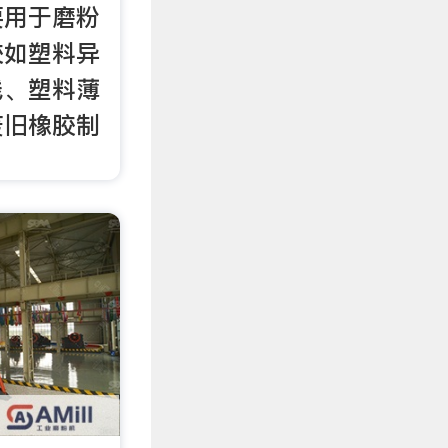
要用于磨粉
胶如塑料异
线、塑料薄
废旧橡胶制