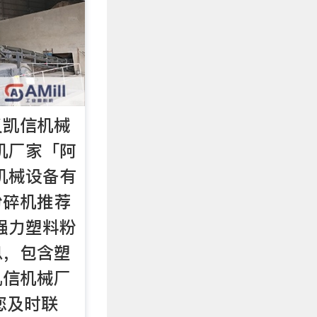
义凯信机械
机厂家「阿
机械设备有
粉碎机推荐
强力塑料粉
息，包含塑
凯信机械厂
您及时联