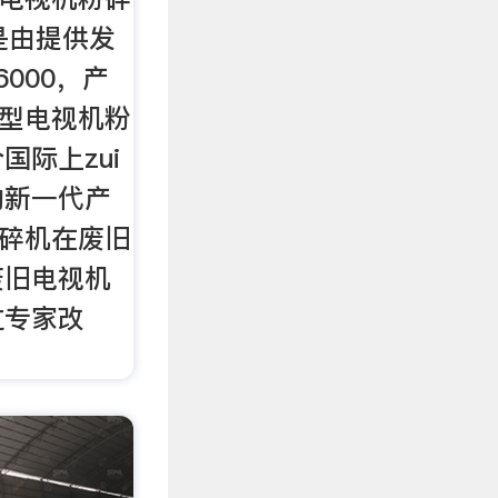
是由提供发
000，产
0型电视机粉
国际上zui
的新一代产
粉碎机在废旧
废旧电视机
过专家改