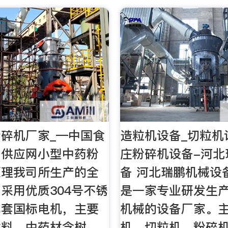
碎机厂家_—中国食
造粒机设备_切粒机
备供应网小型中药粉
庄粉碎机设备-河北
原理我司所生产的全
备 河北瑞鹏机械设
采用优质304号不锈
是一家专业研发生产
配套国标电机，主要
机械的设备厂家。
材料、中药材含树
机，切粒机，粉碎机