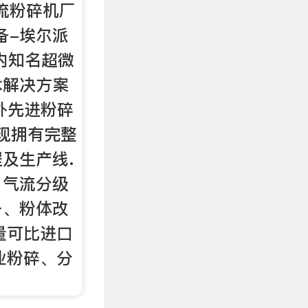
气流粉碎机厂
备-埃尔派
内知名超微
术解决方案
外先进粉碎
,现拥有完整
及生产线.
、气流分级
备、粉体改
量可比进口
业粉碎、分