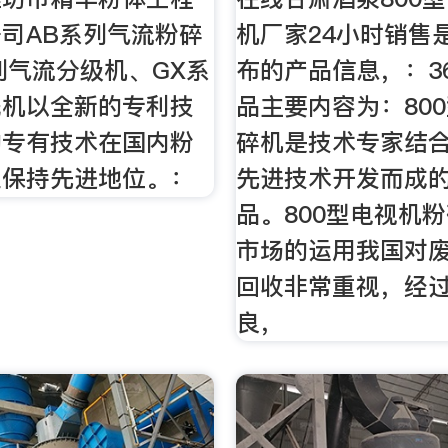
司AB系列气流粉碎
机厂家24小时销售
列气流分级机、GX系
布的产品信息，：36
洗机以全新的专利技
品主要内容为：80
的专有技术在国内粉
碎机是技术专家结合
业保持先进地位。：
先进技术开发而成
品。800型电视机
市场的运用我国对
回收非常重视，经
良，