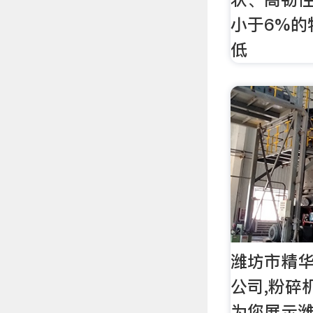
小于6%的
低
潍坊市精
公司,粉碎
为您展示