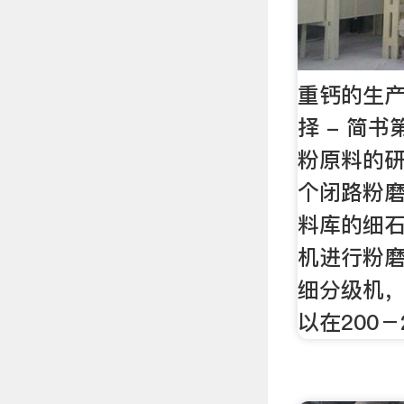
重钙的生
择 - 简
粉原料的
个闭路粉
料库的细
机进行粉
细分级机
以在200