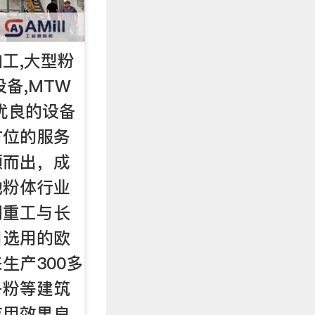
工,大型粉
备,MTW
优良的设备
方位的服务
颖而出，成
地粉体行业
明重工与长
目选用的欧
生产300多
子粉等建筑
应用效果良