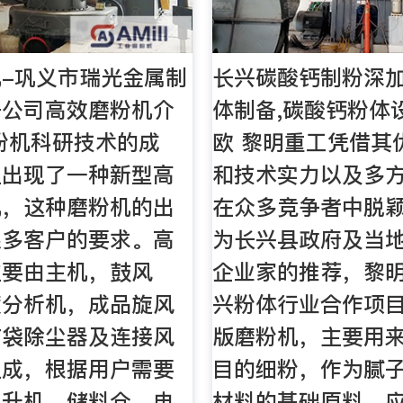
-巩义市瑞光金属制
长兴碳酸钙制粉深加
任公司高效磨粉机介
体制备,碳酸钙粉体设
粉机科研技术的成
欧 黎明重工凭借其
上出现了一种新型高
和技术实力以及多
机，这种磨粉机的出
在众多竞争者中脱
很多客户的要求。高
为长兴县政府及当
主要由主机，鼓风
企业家的推荐，黎
度分析机，成品旋风
兴粉体行业合作项
布袋除尘器及连接风
版磨粉机，主要用来
组成，根据用户需要
目的细粉，作为腻
提升机、储料仓、电
材料的基础原料，