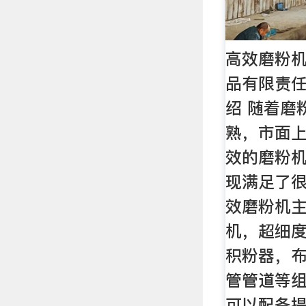
高效磨粉机
品有限责
绍 随着磨
熟，市面
效的磨粉
现满足了
效磨粉机
机，超细
积粉器，
管管道等
可以配备