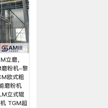
LM立磨，
M磨粉机-黎
CM欧式粗
智能磨粉机
 LM立式辊
机 TGM超