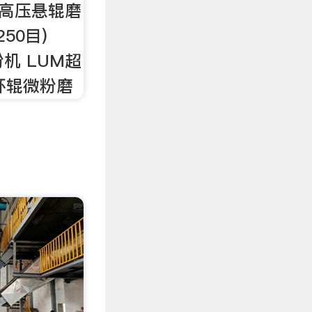
M高压悬辊磨
250目)
粉机 LUM超
环辊微粉磨