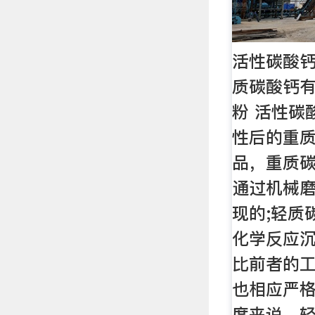
活性碳酸
质碳酸钙有
粉 活性碳
性后的重
品，重质
通过机械
现的;轻质
化学反应
比前者的
也相应严
度来说，