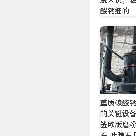
酸钙细的
重质碳酸
的关键设备
签欧版磨粉
石 叶腊石 