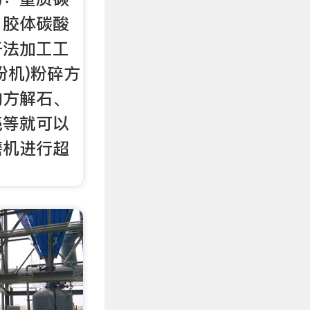
、胶体碳酸
干法加工工
粉机)粉碎方
的方解石、
壳等就可以
磨机进行超