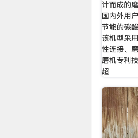
计而成的
国内外用
节能的碳
该机型采
性连接、
磨机专利
超