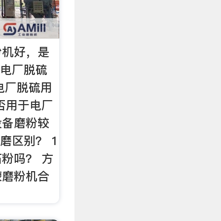
粉机好，是
 电厂脱硫
 电厂脱硫用
否用于电厂
设备磨粉较
立磨区别？ 1
粉吗？ 方
蒙磨粉机合