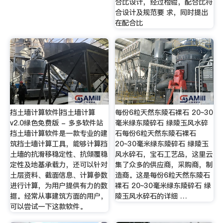
合比设计，经过检验，配合比符
合设计及规范要 求，同时提出
在配合比
挡土墙计算软件|挡土墙计算
每份6粒天然东陵石裸石 20~30
v2.0绿色免费版 - 多多软件站
毫米绿东陵碎石 绿陵玉风水碎
挡土墙计算软件是一款专业的建
石每份6粒天然东陵石裸石
筑挡士墙计算工具，能够计算挡
20~30毫米绿东陵碎石 绿陵玉
土墙的抗滑移稳定性、抗倾覆稳
风水碎石，宝石工艺品，这里云
定性及地基承载力，还可以针对
集了众多的供应商，采购商，制
土层资料、截面信息、计算参数
造商。这是每份6粒天然东陵石
进行计算，为用户提供有力的数
裸石 20~30毫米绿东陵碎石 绿
据。经常从事建筑方面的用户，
陵玉风水碎石的详细 …
可以尝试一下这款软件。