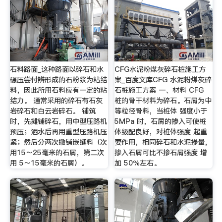
石料路面_这种路面以碎石和水
CFG水泥粉煤灰碎石桩施工方
碾压尝付辨形成的石粉浆为粘结
案_百度文库CFG 水泥粉煤灰碎
料，因此所用石料应有一定的粘
石桩施工方案 一、材料 CFG
结力。 通常采用的碎石有石灰
桩的骨干材料为碎石。石屑为中
岩碎石和白云岩碎石。 铺筑
等粒径骨料，当桩体 强度小于
时，先摊铺碎石，用中型压路机
5MPa 时，石屑的掺入可使桩
预压；洒水后再用重型压路机压
体级配良好，对桩体强度 起重
紧；然后分两次撒铺嵌缝料（次
要作用，相同碎石和水泥掺量，
用15～25毫米的石屑，第二次
掺入石屑可比不掺石屑强度 增
用 5～15毫米的石屑）。
加 50％左右。