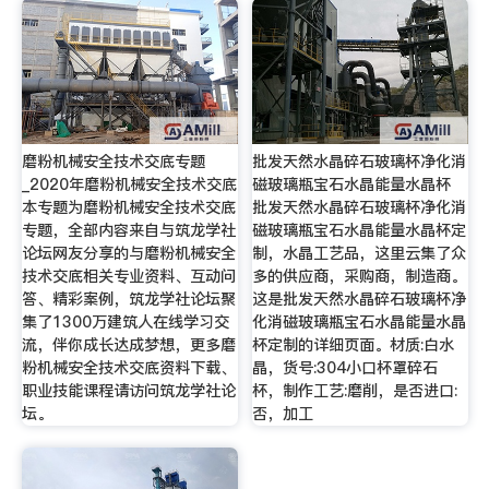
磨粉机械安全技术交底专题
批发天然水晶碎石玻璃杯净化消
_2020年磨粉机械安全技术交底
磁玻璃瓶宝石水晶能量水晶杯
本专题为磨粉机械安全技术交底
批发天然水晶碎石玻璃杯净化消
专题，全部内容来自与筑龙学社
磁玻璃瓶宝石水晶能量水晶杯定
论坛网友分享的与磨粉机械安全
制，水晶工艺品，这里云集了众
技术交底相关专业资料、互动问
多的供应商，采购商，制造商。
答、精彩案例，筑龙学社论坛聚
这是批发天然水晶碎石玻璃杯净
集了1300万建筑人在线学习交
化消磁玻璃瓶宝石水晶能量水晶
流，伴你成长达成梦想，更多磨
杯定制的详细页面。材质:白水
粉机械安全技术交底资料下载、
晶，货号:304小口杯罩碎石
职业技能课程请访问筑龙学社论
杯，制作工艺:磨削，是否进口:
坛。
否，加工