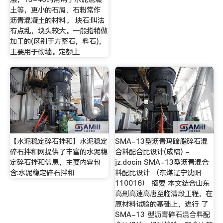
土等，更小的石屑、石粉常作
沥青混凝土的材料。 块石:叫法
有点乱，块头较大。一般指稍做
加工的(区别于方整石，料石)，
主要用于砌墙。定额上
【水泥稳定碎石拌和】水泥稳定
SMA-13型沥青玛蹄脂碎石混
碎石拌和网提供了丰富的水泥稳
合料配合比设计(成稿) -
定碎石拌和信息，主要内容包
jz.docin SMA-13型沥青混合
含:水泥稳定碎石拌和
料配比设计 （东煤辽宁沈阳
110016） 摘要 本文结合山东
高刑高速高唐至临清段工程，在
原材料试验的基础上，进行 了
SMA-13 型沥青碎石混合料配