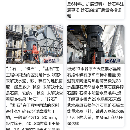
是6种料。扩展资料： 砂石料注
意事项 砂石的出厂质量合格证
和
“片石” 、“碎石” 、“乱石”在
极光23水晶原石天然紫水晶原
工程中用法的区别是什么 状态:
石摆件碎石原矿石标本能量 欢
未解决水泥、砂、碎石的堆积密
迎前来网选购热销商品极光23
度一般是多少_状态: 未解决什么
水晶原石天然紫水晶原石摆件碎
是石屑，它的？_状态: 未解决查
石原矿石标本能量水晶毛料,想
看更多结果“片石” 、“碎石”
了解更多极光23水晶原石天然
、“乱石”在工程中用法的区别
紫水晶原石摆件碎石原矿石标本
是什么？碎石:经过磨粉加工
能量水晶毛料，请进入晶缘水晶
的，一般直径为13-80 mm，
甲天下的店铺，更多null商品任
经过筛分，40-80的常用于垫
你选购
层，13-40的常用于水泥混凝