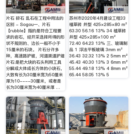
片石 碎石 乱石在工程中用法的
苏州市2020年4月建设工程33
区别 - Sogou一、片石
植草砖 井型 425×285×80 m²
【rubble】指的是符合工程要
63.30 56.16 13% 34 植草砖
求的岩石，经开采选择所得的形
井型 425×285×100 m²
状不规则的、边长一般不小于
72.40 64.23 13% 三、玻璃制
15厘米的石块。 片石分许多
品 1 浮法平板玻璃 3mm m²
种，高速路护坡，河道渠道护堤
36.43 32.32 13% 2 5mm m²
片石:是把大块的石头利用工具
45.43 40.30 13% 3 6mm m²
分解成大体成长方体的小块石，
55.44 49.18 13% 4 8mm m²
大致有长为30厘米宽为50厘米
65.44 58.05 13% 5
厚为10----30厘米，或者是
长为30厘米宽为40厘米厚 …