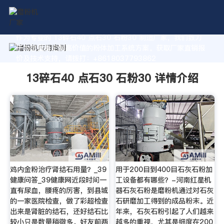
作为专业的 13碎石40 点石30 石粉30 制造厂家，我们致力
于为您量身定制高价值的粉体加工系统方案。获取厂家直销报
价及技术支持，请拨打：+8618037793862
13碎石40 点石30 石粉30 详情介绍
鸡内金粉治疗肾结石用量？_39
用于200目到400目石灰石粉加
健康问答_39健康网近段时间一
工设备都有哪些？-河南红星机
直有尿血，腰疼的厉害，到县城
器石灰石粉是磨粉机通过对石灰
的一家医院检查，做了彩超检查
石研磨加工得到的成品粉末。近
出来是肾脏的结石，还好结石比
年来，石灰石粉引起了人们越来
较小只是数量稍微多。好友前两
越多的重视，尤其是细度在200