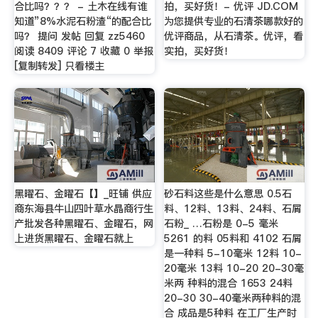
合比吗？？？ - 土木在线有谁
拍，买好货！- 优评 JD.COM
知道”8%水泥石粉渣“的配合比
为您提供专业的石清茶哪款好的
吗？ 提问 发帖 回复 zz5460
优评商品，从石清茶。优评，看
阅读 8409 评论 7 收藏 0 举报
实拍，买好货！
[复制转发] 只看楼主
黑曜石、金曜石【】_旺铺 供应
砂石料这些是什么意思 0.5石
商东海县牛山四叶草水晶商行生
料、12料、13料、24料、石屑
产批发各种黑曜石、金曜石，网
石粉_ …石粉是 0-5 毫米
上进货黑曜石、金曜石就上
5261 的料 05料和 4102 石屑
是一种料 5-10毫米 12料 10-
20毫米 13料 10-20 20-30毫
米两 种料的混合 1653 24料
20-30 30-40毫米两种料的混
合 成品是5种料 在工厂生产时