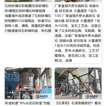
石粉碎機石粉推薦|石粉碎機石
厂家直销天然水晶碎石 消磁水
粉價格|石粉碎機石粉哪個牌 …
晶 碎石批发 大量通货 1包为
淘寶海外為您精選了石粉碎機石
100 厂家直销天然水晶碎石 消
粉相關的102個商品，妳還可以
磁水晶 碎石批发 大量通货 1包
按照人氣、價格、銷量和評價進
为100克，宝石工艺品，这里云
行篩選查找石粉飼料級、粉石頭
集了众多的供应商，采购商，制
造商。这是厂家直销天然水晶碎
石 消磁水晶 碎石批发 大量通货
1包为100克的详细页面。材质:
水晶，货号:水晶碎石，工艺:打
磨抛光，是否进口:否，加工定
制:否，品牌
有谁知道”8%水泥石粉渣“的配
【石清茶】石清茶哪款好？看实