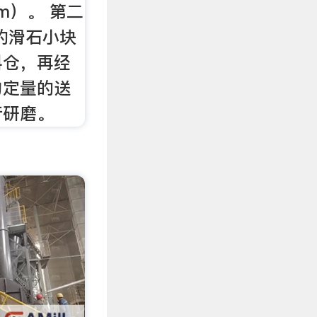
mm）。 第二
的滑石小块
料仓，再经
匀定量的送
行研磨。