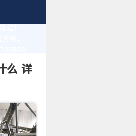
 制造厂
统方案。
93862
什么 详