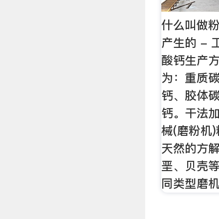
什么叫做粉
产生的 - 
酸钙生产
为：重质
钙、胶体
钙。干法
械(磨粉机
天然的方
垩、贝壳
同类型磨