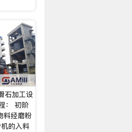
滑石加工设
程： 初阶
物料经磨粉
粉机的入料