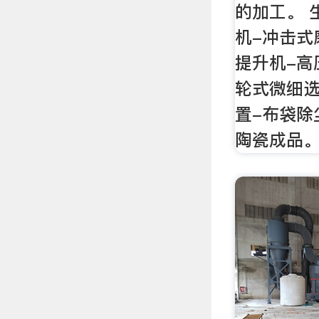
的加工。 
机-冲击式
提升机-高
轮式微细选
置-布袋除
陶瓷成品