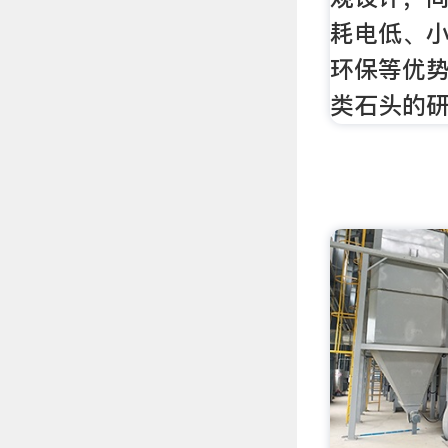
耗电低、
环保等优
类石头的