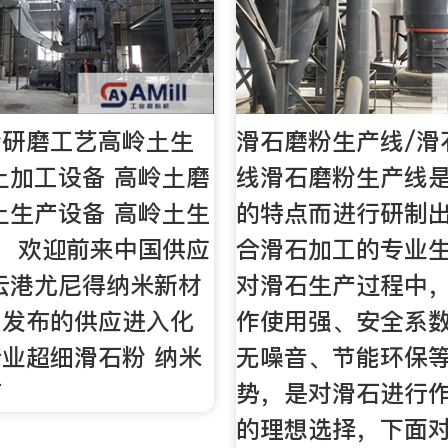
粉研磨工艺高岭土生
滑石磨粉生产线/滑
土加工设备 高岭土磨
线滑石磨粉生产线
土生产设备 高岭土生
的特点而进行研制
， 欢迎前来中国供应
合滑石加工的专业
云港尤尼得纳米新材
对滑石生产过程中
司发布的供应进入化
作使用强、安全系
业超细滑石粉 纳米
无噪音、节能环保
石
势，是对滑石进行
的理想选择，下面