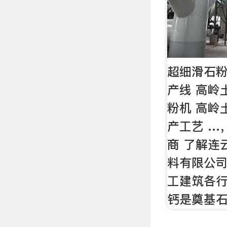
超细滑石
产线 高岭
粉机 高岭
产工艺 …
商 了解连
料有限公
工建筑各行
钙是奠基