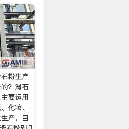
滑石粉生产
作的？滑石
上主要运用
纸、化妆、
业生产，目
通滑石粉到几