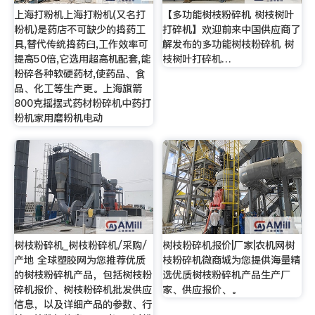
上海打粉机上海打粉机(又名打
【多功能树枝粉碎机 树枝树叶
粉机)是药店不可缺少的捣药工
打碎机】欢迎前来中国供应商了
具,替代传统捣药臼,工作效率可
解发布的多功能树枝粉碎机 树
提高50倍,它选用超高机配套,能
枝树叶打碎机…
粉碎各种软硬药材,使药品、食
品、化工等生产更。上海旗箭
800克摇摆式药材粉碎机中药打
粉机家用磨粉机电动
树枝粉碎机_树枝粉碎机/采购/
树枝粉碎机报价|厂家|农机网树
产地 全球塑胶网为您推荐优质
枝粉碎机微商城为您提供海量精
的树枝粉碎机产品，包括树枝粉
选优质树枝粉碎机产品生产厂
碎机报价、树枝粉碎机批发供应
家、供应报价、。
信息，以及详细产品的参数、行