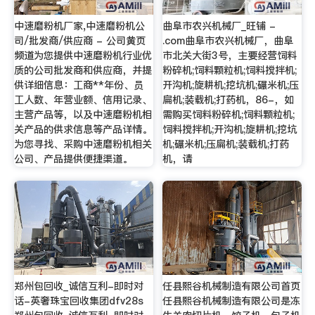
中速磨粉机厂家,中速磨粉机公
曲阜市农兴机械厂_旺铺 -
司/批发商/供应商 - 公司黄页
.com曲阜市农兴机械厂，曲阜
频道为您提供中速磨粉机行业优
市北关大街3号，主要经营饲料
质的公司批发商和供应商，并提
粉碎机;饲料颗粒机;饲料搅拌机;
供详细信息：工商**年份、员
开沟机;旋耕机;挖坑机;碾米机;压
工人数、年营业额、信用记录、
扁机;装载机;打药机，86-，如
主营产品等，以及中速磨粉机相
需购买饲料粉碎机;饲料颗粒机;
关产品的供求信息等产品详情。
饲料搅拌机;开沟机;旋耕机;挖坑
为您寻找、采购中速磨粉机相关
机;碾米机;压扁机;装载机;打药
公司、产品提供便捷渠道。
机，请
郑州包回收_诚信互利-即时对
任县熙谷机械制造有限公司首页
话-英奢珠宝回收集团dfv28s
任县熙谷机械制造有限公司是冻