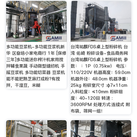
多功能豆浆机-多功能豆浆机新
台湾祐麒FDS桌上型粉碎机 台
华 区奋培小家电商行 1年 [保修
湾 佑崎 粉碎设备-食品商务网
三年]多功能迷你榨汁机家用搅
台湾祐麒FDS桌上型粉碎机 参
拌辅食果蔬 手动微型缝纫机 手
数： ：1P（0.75kw） 电压：
摇豆浆机 多功能切菜器 豆浆机
110/220V 机器高度：59.0cm
能不能把熟芝麻打成粉?有搅
机器外径：48.0cm 机器净重：
拌，干湿豆，米糊
25kg 粉碎室尺寸 :φ7×11cm
入料粒度：≤10mm 粉碎细
度：40-120目 转速 :
3600RPM 处理方式:连续式 附
布袋，筛网一组！