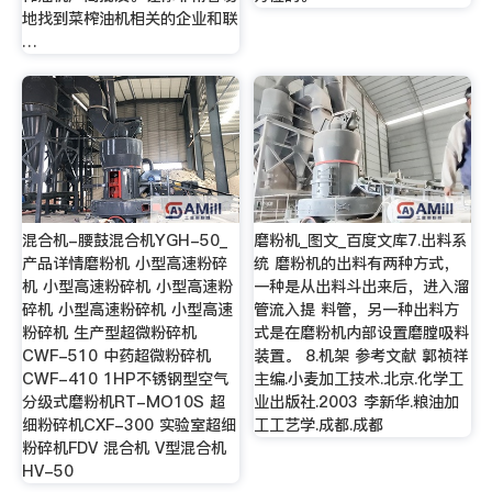
地找到菜榨油机相关的企业和联
…
混合机-腰鼓混合机YGH-50_
磨粉机_图文_百度文库7.出料系
产品详情磨粉机 小型高速粉碎
统 磨粉机的出料有两种方式，
机 小型高速粉碎机 小型高速粉
一种是从出料斗出来后，进入溜
碎机 小型高速粉碎机 小型高速
管流入提 料管，另一种出料方
粉碎机 生产型超微粉碎机
式是在磨粉机内部设置磨膛吸料
CWF-510 中药超微粉碎机
装置。 8.机架 参考文献 郭祯祥
CWF-410 1HP不锈钢型空气
主编.小麦加工技术.北京.化学工
分级式磨粉机RT-MO10S 超
业出版社.2003 李新华.粮油加
细粉碎机CXF-300 实验室超细
工工艺学.成都.成都
粉碎机FDV 混合机 V型混合机
HV-50