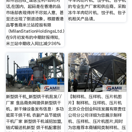
郑州包回收_诚信互利-即时对
牛羊肉切片机，饺子机，包子机
话,在国内，起码是在香港的品
的专业生产厂家和供应商。采购
市场却表现得并不尽如人意，甚
冻牛羊肉切片机，饺子机，包子
至还出现了倒退迹象。根据香港
机相关产品请。
品零售商米兰站控股有限
（MilanStationHoldingsLtd.）
在9月初发布的中期财报得知，
米兰站中期收入同比减少36%
新型烘干机_新型烘干机批发//
【制样机、压样机、压片机图
厂家 食品商务网提供新型烘干
片】制样机、压样机、压片机
机。新干燥设备发布信息：多功
北京众合创业科技发展有限责任
能菜干烘干机 农副产品节能烘
公司分公司详细为您展示制样
干机厂家 新型烘干机诚招加盟,
机、压样机、压片机图片,同时
链式输送机新型 烘干机配套刮
为您推荐本商铺同类制样机、压