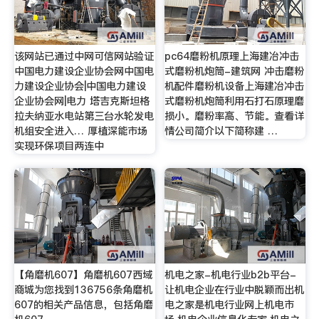
该网站已通过中网可信网站验证
pc64磨粉机原理上海建冶冲击
中国电力建设企业协会网中国电
式磨粉机炮筒-建筑网 冲击磨粉
力建设企业协会|中国电力建设
机配件磨粉机设备上海建冶冲击
企业协会网|电力 塔吉克斯坦格
式磨粉机炮筒利用石打石原理磨
拉夫纳亚水电站第三台水轮发电
损小。磨粉率高、节能。查看详
机组安全进入… 厚植深能市场
情公司简介以下简称建 …
实现环保项目两连中
【角磨机607】角磨机607西域
机电之家-机电行业b2b平台-
商城为您找到136756条角磨机
让机电企业在行业中脱颖而出机
607的相关产品信息，包括角磨
电之家是机电行业网上机电市