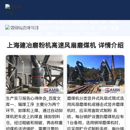
作为专业的 上海建冶磨粉机高速风扇磨煤机 制造厂家，我们
致力于为您量身定制高价值的粉体加工系统方案。获取厂家直
销报价及技术支持，请拨打：+8618037793862
上海建冶磨粉机高速风扇磨煤机 详情介绍
生产实习报告心得体会_百度文
磨煤机分类竖井式风扇式筒式选
库一、输煤工序 主要分为两个
用风扇磨煤机或锤击式竖井磨煤
环节，卸煤和上煤，通过自动卸
机时，应采用直吹式制粉 系
煤机把车皮上的煤直 接卸到料
统。每台锅炉设置的磨煤机应有
仓，经过粗破和细破，再由称重
1台备用。选用钢球磨煤机时，
给煤机送进锅炉。需要注意的
应采用贮仓式制粉系统。每台锅