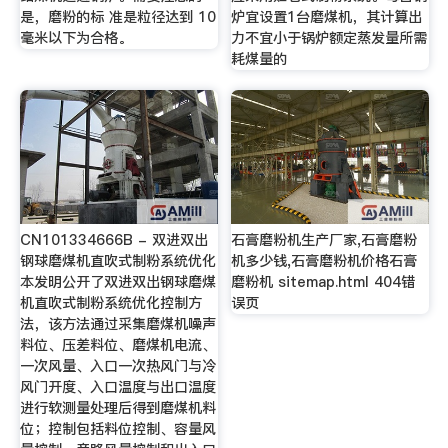
是，磨粉的标 准是粒径达到 10
炉宜设置1台磨煤机，其计算出
毫米以下为合格。
力不宜小于锅炉额定蒸发量所需
耗煤量的
CN101334666B - 双进双出
石膏磨粉机生产厂家,石膏磨粉
钢球磨煤机直吹式制粉系统优化
机多少钱,石膏磨粉机价格石膏
本发明公开了双进双出钢球磨煤
磨粉机 sitemap.html 404错
机直吹式制粉系统优化控制方
误页
法，该方法通过采集磨煤机噪声
料位、压差料位、磨煤机电流、
一次风量、入口一次热风门与冷
风门开度、入口温度与出口温度
进行软测量处理后得到磨煤机料
位；控制包括料位控制、容量风