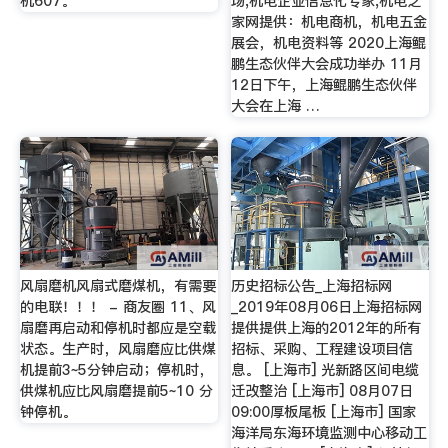
机607。
场,机电企业信息化专家,机电之
家网提供：机电商机，机电五金
展会，机电资料等 2020上海鲲
鹏生态伙伴大会成功举办 11月
12日下午，上海鲲鹏生态伙伴
大会在上海 …
风扇磨机风扇式磨煤机，有需要
历史招标公告_上海招标网
的电联！！！ - 商友圈 11、风
_2019年08月06日上海招标网
扇磨再启动和停机时都应是空载
提供提供上海的2012年的所有
状态。生产时，风扇磨应比供煤
招标、采购、工程建设项目信
机提前3~5分钟启动；停机时，
息。 [上海市] 光新路区间电缆
供煤机应比风扇磨提前5~10 分
迁改整治 [上海市] 08月07日
钟停机。
09:00厚板尾板 [上海市] 国家
海洋局东海环境监测中心移动工