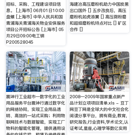
招标、采购、工程建设项目信
海建冶高压磨粉机助力中国炭黑
息。 [上海市] 06月01日10:00
出口国外 [] 五步改良后，高压
盘螺 [上海市] 中华人民共和国
磨粉机如虎添翼 [] 高压微粉磨
青浦海关青浦海关物业安保服务
和超细磨粉机特点对比 [] 矿区
项目公开招标公告 [上海市] 05
合作 []
月29日09:00电工钢
P200528045
震坤行工业超市—数字化的工业
2008—2009年国家重点新产
用品服务平台震坤行通过数字化
品计划立项项目清单.xls - 豆丁
的网络协同，实现工业用品透
网豆丁网是全球大的中文社会化
明、高效的一站式采购；利用物
阅读分享平台，拥有商业,教育,
联网技术与数据智能，实现工厂
研究报告,行业资料,学术论文,认
物料的智能化管理，提供通用设
证考试,星座,心理学等数亿实用
备的在线监控、租赁及维修保养