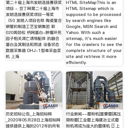
第二十届上海市发明选拔赛获奖
HTML SiteMapThis is an
项目 - 豆丁网第二十届上海市
HTML Sitemap which is
发明选拔赛获奖项目一等奖
supposed to be processed
（50 发明人项目名称 陶瓷复合
by search engines like
钢管的制造工艺宝钢集团 职
Google, MSN Search and
020周劲松 钙网蛋白-肿瘤坏死
Yahoo. With such a
因子相关凋亡诱导配体 的融合
sitemap, it's much easier
蛋白及其制法和用途 设备状态
for the crawlers to see the
数据采集器 DHJ-1型单采血浆
complete structure of your
机 上海
site and retrieve it more
efficiently.
历史招标公告_上海招标网
行业新闻--磨粉机|雷蒙磨|高压
_2020年05月28日上海招标网
微粉磨|工业磨上海建冶立式磨
提供提供上海的2012年的所有
粉机将成为庞大的磨煤机 [] 上