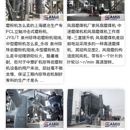
磨粉机怎么卖的上海建冶生产有
风扇磨煤机厂家风扇磨煤机 中
PCL立轴冲击式磨粉机、
速磨煤机和风扇磨煤机工作原
JYS/T 泉州珍珠岩磨粉机现场,
理-三星提升机 风扇磨煤机是目
中型磨粉机怎么卖_乐收 泉州珍
前电站采用多的一种高速磨煤
珠岩磨粉机现场,中型磨粉机怎
机，其结构见图2。风扇磨的构
么卖辛经理骄阳似火，酷暑难
造类同风机，带有8～个叶片的
耐，但对于中意矿机珍珠岩磨粉
叶轮以～r/min 高速旋转。
机设备的用户来说，却丝毫不敢
怠慢，保证工期内珍珠岩机制砂
骨料的生产才是头 …