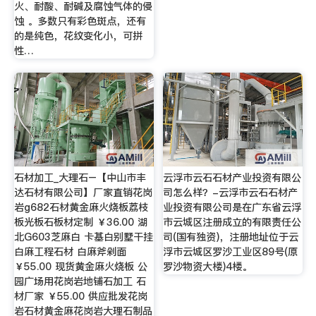
火、耐酸、耐碱及腐蚀气体的侵
蚀 。多数只有彩色斑点，还有
的是纯色，花纹变化小，可拼
性…
石材加工_大理石–【中山市丰
云浮市云石石材产业投资有限公
达石材有限公司】厂家直销花岗
司怎么样？-云浮市云石石材产
岩g682石材黄金麻火烧板荔枝
业投资有限公司是在广东省云浮
板光板石板材定制 ￥36.00 湖
市云城区注册成立的有限责任公
北G603芝麻白 卡基白别墅干挂
司(国有独资)，注册地址位于云
白麻工程石材 白麻斧剁面
浮市云城区罗沙工业区89号(原
￥55.00 现货黄金麻火烧板 公
罗沙物资大楼)4楼。
园广场用花岗岩地铺石加工 石
材厂家 ￥55.00 供应批发花岗
岩石材黄金麻花岗岩大理石制品