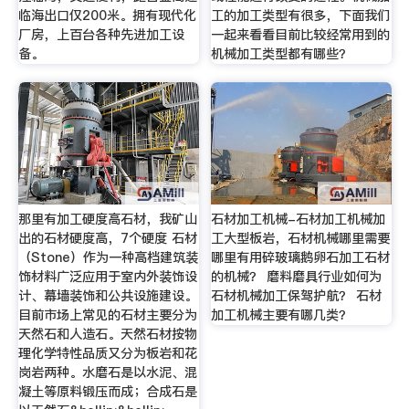
临海出口仅200米。拥有现代化
工的加工类型有很多，下面我们
厂房，上百台各种先进加工设
一起来看看目前比较经常用到的
备。
机械加工类型都有哪些？
那里有加工硬度高石材，我矿山
石材加工机械-石材加工机械加
出的石材硬度高，7个硬度 石材
工大型板岩，石材机械哪里需要
（Stone）作为一种高档建筑装
哪里有用碎玻璃鹅卵石加工石材
饰材料广泛应用于室内外装饰设
的机械？ 磨料磨具行业如何为
计、幕墙装饰和公共设施建设。
石材机械加工保驾护航？ 石材
目前市场上常见的石材主要分为
加工机械主要有哪几类？
天然石和人造石。天然石材按物
理化学特性品质又分为板岩和花
岗岩两种。水磨石是以水泥、混
凝土等原料锻压而成；合成石是