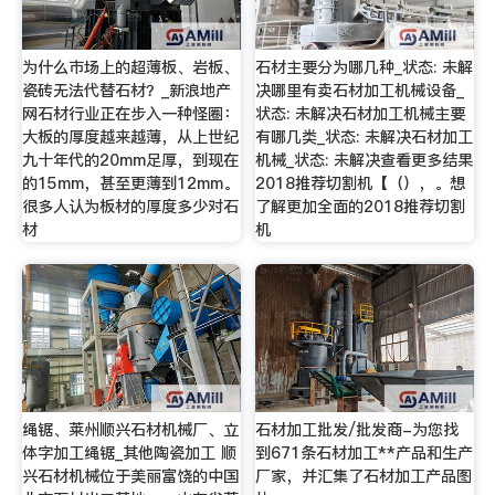
为什么市场上的超薄板、岩板、
石材主要分为哪几种_状态: 未解
瓷砖无法代替石材？_新浪地产
决哪里有卖石材加工机械设备_
网石材行业正在步入一种怪圈：
状态: 未解决石材加工机械主要
大板的厚度越来越薄，从上世纪
有哪几类_状态: 未解决石材加工
九十年代的20mm足厚，到现在
机械_状态: 未解决查看更多结果
的15mm，甚至更薄到12mm。
2018推荐切割机【（），。想
很多人认为板材的厚度多少对石
了解更加全面的2018推荐切割
材
机
绳锯、莱州顺兴石材机械厂、立
石材加工批发/批发商-为您找
体字加工绳锯_其他陶瓷加工 顺
到671条石材加工**产品和生产
兴石材机械位于美丽富饶的中国
厂家，并汇集了石材加工产品图