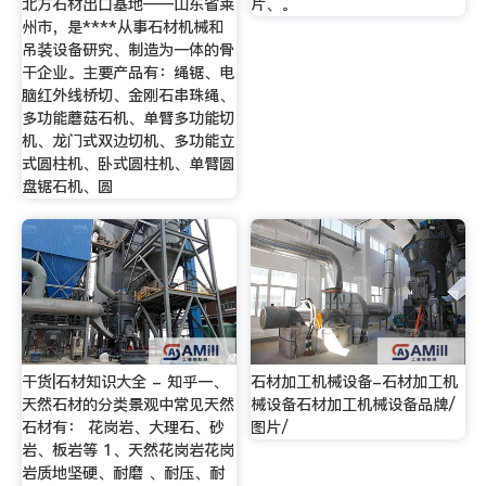
北方石材出口基地——山东省莱
片、。
州市，是****从事石材机械和
吊装设备研究、制造为一体的骨
干企业。主要产品有：绳锯、电
脑红外线桥切、金刚石串珠绳、
多功能蘑菇石机、单臂多功能切
机、龙门式双边切机、多功能立
式圆柱机、卧式圆柱机、单臂圆
盘锯石机、圆
干货|石材知识大全 - 知乎一、
石材加工机械设备-石材加工机
天然石材的分类景观中常见天然
械设备石材加工机械设备品牌/
石材有： 花岗岩、大理石、砂
图片/
岩、板岩等 1、天然花岗岩花岗
岩质地坚硬、耐磨 、耐压、耐