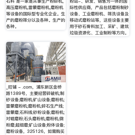
石料 是一家是从事生产粉碎机,
粉站-、研发、销售为一体的国
高压磨粉机,雷蒙磨粉机,磨粉机
际性供应商，产品包括磨粉制砂
等设备的国际型专业化企业。生
设备、工业磨粉机、筛洗设备及
产的磨粉筛分以及各种。生产的
移动式磨粉站等，这些设备主要
各种。
用于砂石骨料加工、采矿、建筑
垃圾资源化、工业制粉等方向。
_旺铺 - .com，浦东新区金桥
路1389号，主要经营碎破机;制
砂设备;磨粉机;矿山设备;磨粉机;
雷蒙磨粉机;磨粉机;碎石生产线;
雷蒙磨;石料线;砂粉设备;磨粉机;
对辊磨粉;石头磨粉机;磨粉机;微
粉磨;超细磨;矿山设备;粉体设备;
磨粉设备，325126，如需购买