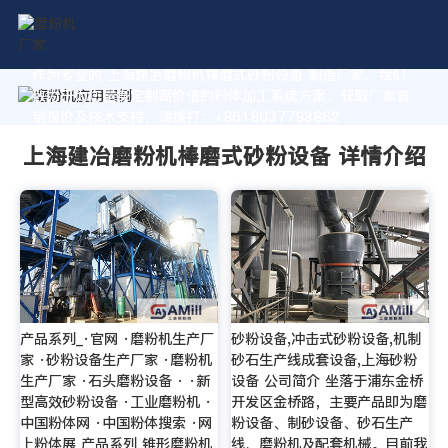
作为专业的 上海建冶磨粉机棒磨式砂粉设备 制造厂家，我们
致力于为您量身定制高价值的粉体加工系统方案。获取厂家直
销报价及技术支持，请拨打：+8618037793862
上海建冶磨粉机棒磨式砂粉设备 详情介绍
产品系列_·官网 ·磨粉机生产厂
砂粉设备,冲击式砂粉设备,机制
家 ·砂粉设备生产厂家 ·磨粉机
砂石生产线成套设备,上海砂粉
生产厂家 ·石头磨粉设备 · ·新
设备 公司简介 坐落于浦东金桥
型高效砂粉设备 ·工业磨粉机 ·
开发区金桥路，主要产品即为磨
中国粉体网 ·中国粉体搜索 ·网
粉设备、制砂设备、砂石生产
上粉体展 产品系列 锥形磨粉机
线、磨粉机及配套机械。目前我